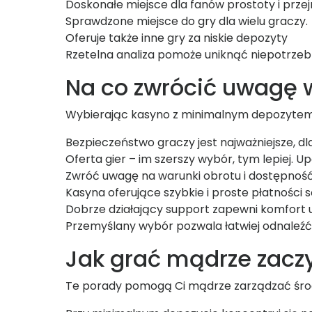
Doskonałe miejsce dla fanów prostoty i przejr
Sprawdzone miejsce do gry dla wielu graczy.
Oferuje także inne gry za niskie depozyty
Rzetelna analiza pomoże uniknąć niepotrze
Na co zwrócić uwagę
Wybierając kasyno z minimalnym depozytem, 
Bezpieczeństwo graczy jest najważniejsze, dl
Oferta gier – im szerszy wybór, tym lepiej. 
Zwróć uwagę na warunki obrotu i dostępnoś
Kasyna oferujące szybkie i proste płatności 
Dobrze działający support zapewni komfort 
Przemyślany wybór pozwala łatwiej odnaleźć s
Jak grać mądrze zacz
Te porady pomogą Ci mądrze zarządzać środ