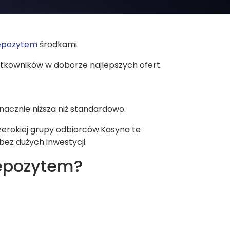
epozytem
środkami.
tkowników w doborze najlepszych ofert.
nacznie niższa niż standardowo.
szerokiej grupy odbiorców.Kasyna te
ez dużych inwestycji.
depozytem?