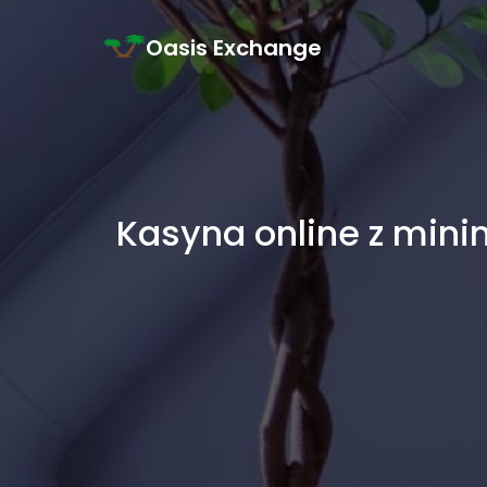
Skip to content
Oasis Exchange
Main Navigation
Kasyna online z min