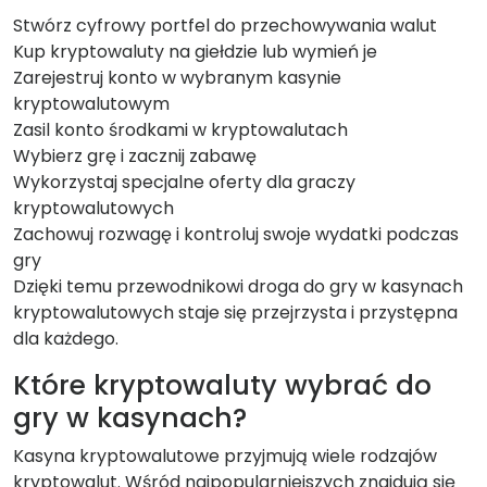
Stwórz cyfrowy portfel do przechowywania walut
Kup kryptowaluty na giełdzie lub wymień je
Zarejestruj konto w wybranym kasynie
kryptowalutowym
Zasil konto środkami w kryptowalutach
Wybierz grę i zacznij zabawę
Wykorzystaj specjalne oferty dla graczy
kryptowalutowych
Zachowuj rozwagę i kontroluj swoje wydatki podczas
gry
Dzięki temu przewodnikowi droga do gry w kasynach
kryptowalutowych staje się przejrzysta i przystępna
dla każdego.
Które kryptowaluty wybrać do
gry w kasynach?
Kasyna kryptowalutowe przyjmują wiele rodzajów
kryptowalut. Wśród najpopularniejszych znajdują się