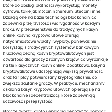
które do obsługi płatności wykorzystują monety
cyfrowe, takie jak Bitcoin, Ethereum, Litecoin i inne.
Działają one na bazie technologii blockchain, co
zapewnia przejrzystość i wiarygodność w każdym
kroku. W przeciwieństwie do tradycyjnych kasyn
online, kasyna kryptowalutowe oferują
natychmiastowe wpłaty i wypłaty, ponieważ nie
korzystają z tradycyjnych systemów bankowych.
Kluczową cechą kasyn kryptowalutowych jest
otwartość dla graczy z różnych krajów, co wyróżnia je
na tle klasycznych kasyn online. Dodatkowo, kasyna
kryptowalutowe udostępniają większą prywatność
oraz fair play potwierdzany kryptograficznie, co
zwiększa zaufanie graczy. W praktyce, mechanizmy
działania kasyn kryptowalutowych opierają się na
blockchainie i decentralizacji, które zapewniają
uczciwość i przejrzystość.
Gracze tworzą konto i wpłacają depozyt za pomocą