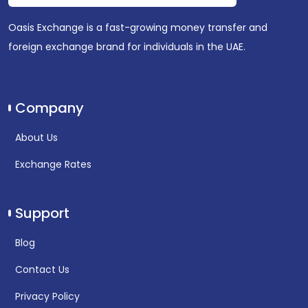
Oasis Exchange is a fast-growing money transfer and
foreign exchange brand for individuals in the UAE.
Company
About Us
Exchange Rates
Support
Blog
Contact Us
Privacy Policy