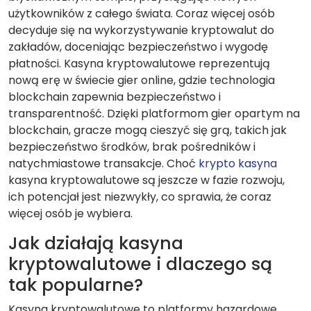
użytkowników z całego świata. Coraz więcej osób
decyduje się na wykorzystywanie kryptowalut do
zakładów, doceniając bezpieczeństwo i wygodę
płatności. Kasyna kryptowalutowe reprezentują
nową erę w świecie gier online, gdzie technologia
blockchain zapewnia bezpieczeństwo i
transparentność. Dzięki platformom gier opartym na
blockchain, gracze mogą cieszyć się grą, takich jak
bezpieczeństwo środków, brak pośredników i
natychmiastowe transakcje. Choć
krypto kasyna
kasyna kryptowalutowe są jeszcze w fazie rozwoju,
ich potencjał jest niezwykły, co sprawia, że coraz
więcej osób je wybiera.
Jak działają kasyna
kryptowalutowe i dlaczego są
tak popularne?
Kasyna kryptowalutowe to platformy hazardowe,