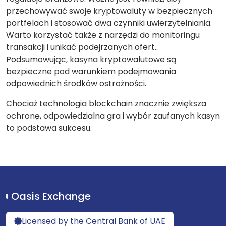
przechowywać swoje kryptowaluty w bezpiecznych
portfelach i stosować dwa czynniki uwierzytelniania.
Warto korzystać także z narzędzi do monitoringu
transakcji i unikać podejrzanych ofert..
Podsumowując, kasyna kryptowalutowe są
bezpieczne pod warunkiem podejmowania
odpowiednich środków ostrożności.
Chociaż technologia blockchain znacznie zwiększa
ochronę, odpowiedzialna gra i wybór zaufanych kasyn
to podstawa sukcesu.
Oasis Exchange
Licensed by the Central Bank of UAE