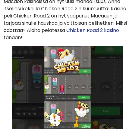
Macaon kasinoissa on nyt uusi mahdollisuus. Anna
itsellesi kokeilla Chicken Road 2:n kuumuutta! Kasino
peli Chicken Road 2 on nyt saapunut Macauun ja
tarjoaa sinulle hauskaa ja voittoisan pelihetken. Miksi
odottaa? Aloita pelatessa
Chicken Road 2 kasino
tänään!