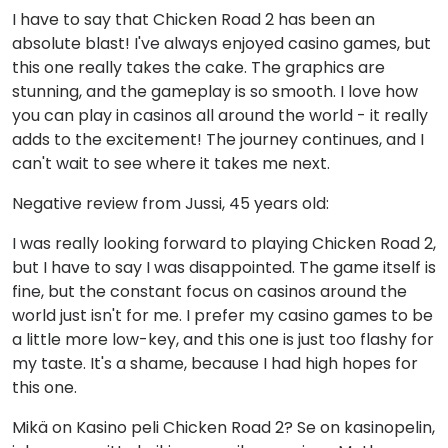
I have to say that Chicken Road 2 has been an
absolute blast! I've always enjoyed casino games, but
this one really takes the cake. The graphics are
stunning, and the gameplay is so smooth. I love how
you can play in casinos all around the world - it really
adds to the excitement! The journey continues, and I
can't wait to see where it takes me next.
Negative review from Jussi, 45 years old:
I was really looking forward to playing Chicken Road 2,
but I have to say I was disappointed. The game itself is
fine, but the constant focus on casinos around the
world just isn't for me. I prefer my casino games to be
a little more low-key, and this one is just too flashy for
my taste. It's a shame, because I had high hopes for
this one.
Mikä on Kasino peli Chicken Road 2? Se on kasinopelin,