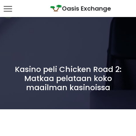
Skip to content
Oasis Exchange
Main Navigation
Kasino peli Chicken Road 2:
Matkaa pelataan koko
maailman kasinoissa