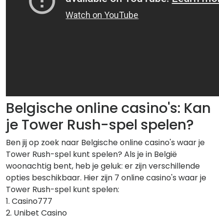
Belgische online casino's: Kan
je Tower Rush-spel spelen?
Ben jij op zoek naar Belgische online casino's waar je
Tower Rush-spel kunt spelen? Als je in België
woonachtig bent, heb je geluk: er zijn verschillende
opties beschikbaar. Hier zijn 7 online casino's waar je
Tower Rush-spel kunt spelen:
1. Casino777
2. Unibet Casino