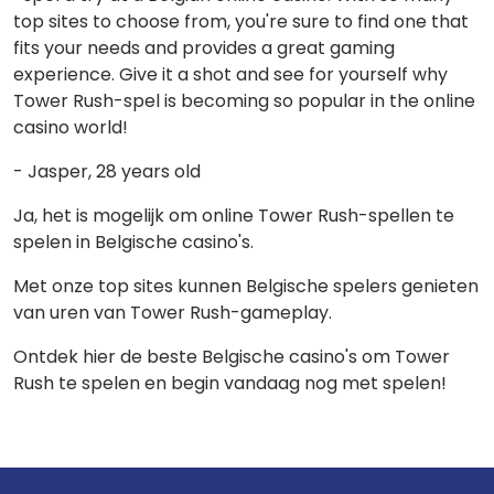
top sites to choose from, you're sure to find one that
fits your needs and provides a great gaming
experience. Give it a shot and see for yourself why
Tower Rush-spel is becoming so popular in the online
casino world!
- Jasper, 28 years old
Ja, het is mogelijk om online Tower Rush-spellen te
spelen in Belgische casino's.
Met onze top sites kunnen Belgische spelers genieten
van uren van Tower Rush-gameplay.
Ontdek hier de beste Belgische casino's om Tower
Rush te spelen en begin vandaag nog met spelen!