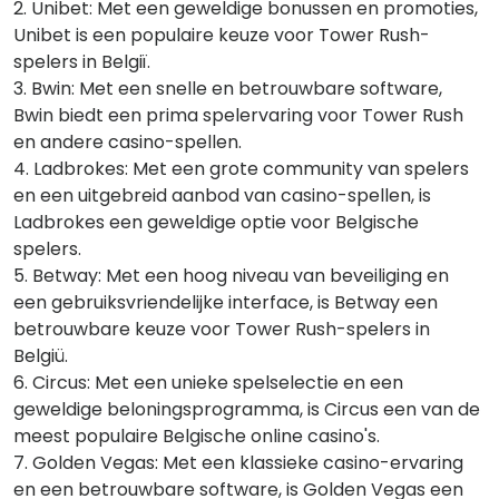
2. Unibet: Met een geweldige bonussen en promoties,
Unibet is een populaire keuze voor Tower Rush-
spelers in Belgiï.
3. Bwin: Met een snelle en betrouwbare software,
Bwin biedt een prima spelervaring voor Tower Rush
en andere casino-spellen.
4. Ladbrokes: Met een grote community van spelers
en een uitgebreid aanbod van casino-spellen, is
Ladbrokes een geweldige optie voor Belgische
spelers.
5. Betway: Met een hoog niveau van beveiliging en
een gebruiksvriendelijke interface, is Betway een
betrouwbare keuze voor Tower Rush-spelers in
Belgiü.
6. Circus: Met een unieke spelselectie en een
geweldige beloningsprogramma, is Circus een van de
meest populaire Belgische online casino's.
7. Golden Vegas: Met een klassieke casino-ervaring
en een betrouwbare software, is Golden Vegas een