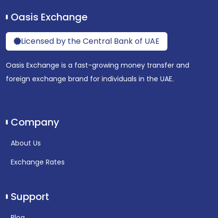
Oasis Exchange
Licensed by the Central Bank of UAE
Oasis Exchange is a fast-growing money transfer and
foreign exchange brand for individuals in the UAE.
Company
About Us
Exchange Rates
Support
Blog