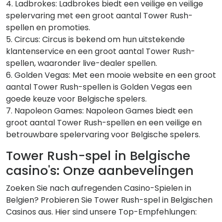
4. Ladbrokes: Ladbrokes biedt een veilige en veilige
spelervaring met een groot aantal Tower Rush-
spellen en promoties.
5. Circus: Circus is bekend om hun uitstekende
klantenservice en een groot aantal Tower Rush-
spellen, waaronder live-dealer spellen.
6. Golden Vegas: Met een mooie website en een groot
aantal Tower Rush-spellen is Golden Vegas een
goede keuze voor Belgische spelers.
7. Napoleon Games: Napoleon Games biedt een
groot aantal Tower Rush-spellen en een veilige en
betrouwbare spelervaring voor Belgische spelers.
Tower Rush-spel in Belgische
casino's: Onze aanbevelingen
Zoeken Sie nach aufregenden Casino-Spielen in
Belgien? Probieren Sie Tower Rush-spel in Belgischen
Casinos aus. Hier sind unsere Top-Empfehlungen: