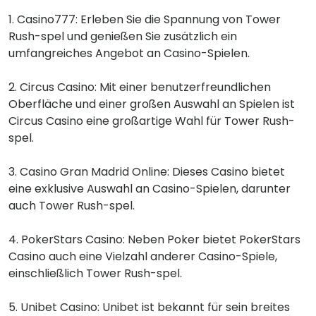
1. Casino777: Erleben Sie die Spannung von Tower
Rush-spel und genießen Sie zusätzlich ein
umfangreiches Angebot an Casino-Spielen.
2. Circus Casino: Mit einer benutzerfreundlichen
Oberfläche und einer großen Auswahl an Spielen ist
Circus Casino eine großartige Wahl für Tower Rush-
spel.
3. Casino Gran Madrid Online: Dieses Casino bietet
eine exklusive Auswahl an Casino-Spielen, darunter
auch Tower Rush-spel.
4. PokerStars Casino: Neben Poker bietet PokerStars
Casino auch eine Vielzahl anderer Casino-Spiele,
einschließlich Tower Rush-spel.
5. Unibet Casino: Unibet ist bekannt für sein breites