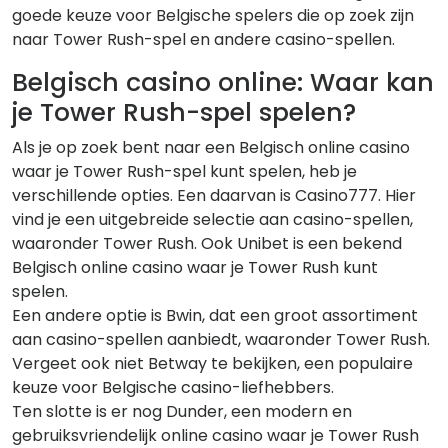
goede keuze voor Belgische spelers die op zoek zijn
naar Tower Rush-spel en andere casino-spellen.
Belgisch casino online: Waar kan
je Tower Rush-spel spelen?
Als je op zoek bent naar een Belgisch online casino
waar je Tower Rush-spel kunt spelen, heb je
verschillende opties. Een daarvan is Casino777. Hier
vind je een uitgebreide selectie aan casino-spellen,
waaronder Tower Rush. Ook Unibet is een bekend
Belgisch online casino waar je Tower Rush kunt
spelen.
Een andere optie is Bwin, dat een groot assortiment
aan casino-spellen aanbiedt, waaronder Tower Rush.
Vergeet ook niet Betway te bekijken, een populaire
keuze voor Belgische casino-liefhebbers.
Ten slotte is er nog Dunder, een modern en
gebruiksvriendelijk online casino waar je Tower Rush