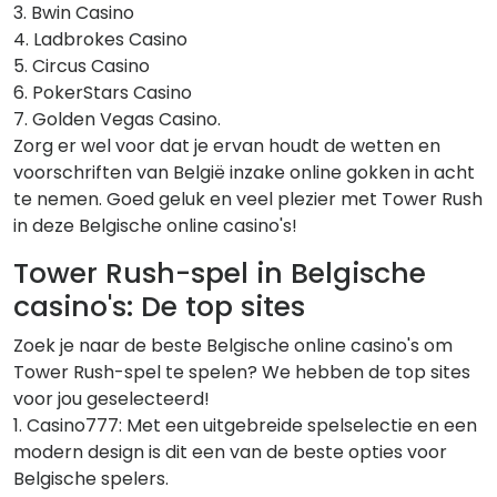
3. Bwin Casino
4. Ladbrokes Casino
5. Circus Casino
6. PokerStars Casino
7. Golden Vegas Casino.
Zorg er wel voor dat je ervan houdt de wetten en
voorschriften van België inzake online gokken in acht
te nemen. Goed geluk en veel plezier met Tower Rush
in deze Belgische online casino's!
Tower Rush-spel in Belgische
casino's: De top sites
Zoek je naar de beste Belgische online casino's om
Tower Rush-spel te spelen? We hebben de top sites
voor jou geselecteerd!
1. Casino777: Met een uitgebreide spelselectie en een
modern design is dit een van de beste opties voor
Belgische spelers.