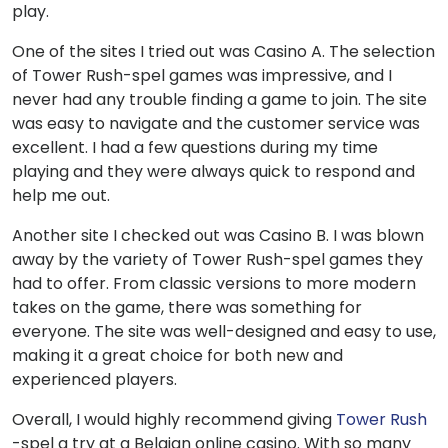
play.
One of the sites I tried out was Casino A. The selection
of Tower Rush-spel games was impressive, and I
never had any trouble finding a game to join. The site
was easy to navigate and the customer service was
excellent. I had a few questions during my time
playing and they were always quick to respond and
help me out.
Another site I checked out was Casino B. I was blown
away by the variety of Tower Rush-spel games they
had to offer. From classic versions to more modern
takes on the game, there was something for
everyone. The site was well-designed and easy to use,
making it a great choice for both new and
experienced players.
Overall, I would highly recommend giving
Tower Rush
-spel a try at a Belgian online casino. With so many