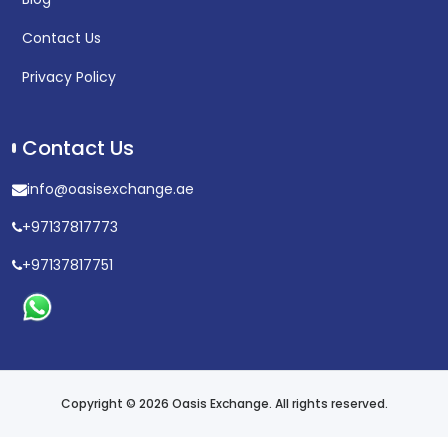
Contact Us
Privacy Policy
Contact Us
info@oasisexchange.ae
+97137817773
+97137817751
Copyright © 2026 Oasis Exchange. All rights reserved.