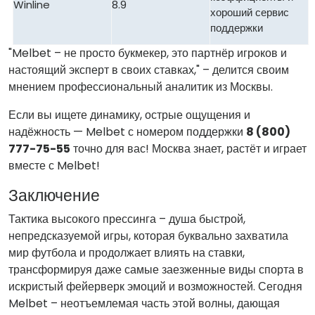
Winline
8.9
хороший сервис
поддержки
"Melbet – не просто букмекер, это партнёр игроков и
настоящий эксперт в своих ставках," – делится своим
мнением профессиональный аналитик из Москвы.
Если вы ищете динамику, острые ощущения и
надёжность — Melbet с номером поддержки
8 (800)
777-75-55
точно для вас! Москва знает, растёт и играет
вместе с Melbet!
Заключение
Тактика высокого прессинга – душа быстрой,
непредсказуемой игры, которая буквально захватила
мир футбола и продолжает влиять на ставки,
трансформируя даже самые заезженные виды спорта в
искристый фейерверк эмоций и возможностей. Сегодня
Melbet – неотъемлемая часть этой волны, дающая