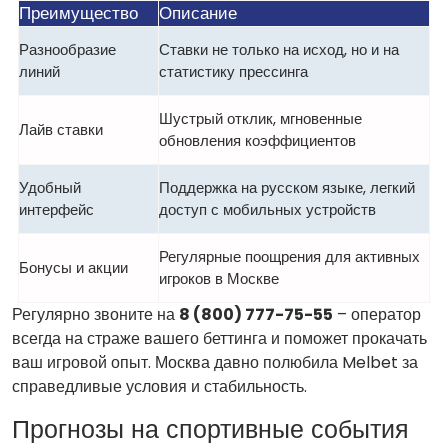
Преимущество
Описание
Разнообразие
Ставки не только на исход, но и на
линий
статистику прессинга
Шустрый отклик, мгновенные
Лайв ставки
обновления коэффициентов
Удобный
Поддержка на русском языке, легкий
интерфейс
доступ с мобильных устройств
Регулярные поощрения для активных
Бонусы и акции
игроков в Москве
Регулярно звоните на
8 (800) 777-75-55
– оператор
всегда на страже вашего беттинга и поможет прокачать
ваш игровой опыт. Москва давно полюбила Melbet за
справедливые условия и стабильность.
Прогнозы на спортивные события