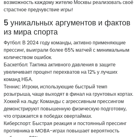
возможность каждому жителю Москвы реализовать своё
страстное предчувствие игры!
5 уникальных аргументов и фактов
из мира спорта
Футбол: В 2024 году команды, активно применяющие
прессинг, выиграли более 65% матчей с минимальным
количеством ошибок.
Баскетбол: Тактика активного давления в защите
увеличивает процент перехватов на 12% у лучших
команд НБА.
Теннис: Игроки, использующие быстрый темп
розыгрыша, чаще выходят в финал на грунтовых кортах.
Хоккей на льду: Команды с агрессивным прессингом
демонстрируют повышенную физическую подготовку,
что отражается в победах овертаймах.
Киберспорт: Быстрая реакция и постоянный прессинг
противника в MOBA-играх повышает вероятность