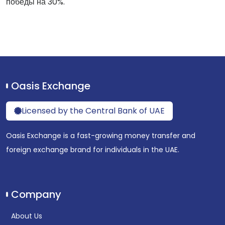
победы на 30%.
Oasis Exchange
Licensed by the Central Bank of UAE
Oasis Exchange is a fast-growing money transfer and
foreign exchange brand for individuals in the UAE.
Company
About Us