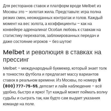
Для ресторанов ставок и платформ вроде Melbet из
Москвы это – золотая жила. Представьте: игра полна
резких смен, неожиданных контратак и голов. Каждый
момент на вес золота, а коэффициенты – как на
конвейере адреналина! Особая любовь к ставкам на
статистику перехватов, заблокированных передач и
даже состояние игроков – без шуток!
Melbet и революция в ставках на
прессинг
Melbet – международный букмекер, который знает толк
в тонкостях футбола и предлагает массу вариантов
ставок в реальном времени. Из Москвы, по номеру
8
(800) 777-75-55
, депозит и лайв наблюдение – всё
удобно, быстро и ярко! Тут каждый может поймать волну
судьбы и сыграть так, как будто сам выдает указания
команде на поле.