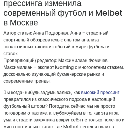
прессинга изменила
современный футбол и Melbet
в Москве
Автор статьи:
Анна Подгорная
. Анна – страстный
спортивный обозреватель с опытом анализа
эксклюзивных тактик и событий в мире футбола и
ставок.
Проверяющий/редактор:
Максимилиан Фомичев
.
Максимилиан – эксперт iGaming с многолетним стажем,
досконально изучающий букмекерские рынки и
современные тренды.
Вы когда-нибудь задумывались, как
высокий прессинг
превратился из классического подхода в настоящий
футбольный шторм? Погодите, сейчас мы не просто
поговорим о тактике, а глубокоуйдем в то, как эта игра
ума и страсти закрутила вокруг себя не только поле, но и
мир спортивных ставок, где Melbet сегодня рулит в