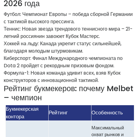
2026 года
Футбол: Чемпионат Европы – победа сборной Германии
с тактикой высокого прессинга.
Теннис: Новая звезда трендового теннисного мира – 21-
летний россиянин завоюет Кубок Мастерс.
Хоккей на льду: Канада укрепит статус сильнейшей,
благодаря молодым штурмовикам.
Киберспорт: Финал Международного чемпионата по
Dota 2 пройдет с рекордным призовым фондом.
Формула-1: Новая команда удивит всех, взяв Кубок
конструкторов с инновационной тактикой.
Рейтинг букмекеров: почему Melbet
– чемпион
Букмекерская
Рейтинг
Особенность
контора
Максимальный
охват рынков и