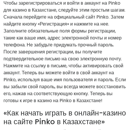
Чтобы зарегистрироваться и войти в аккаунт на Pinko
для казино в Казахстане, следуйте этим простым шагам.
Сначала перейдите на официальный сайт Pinko. Затем
найдите кнопку «Регистрация» и нажмите на нее.
Заполните обязательные поля формы регистрации,
такие как ваше имя, адрес электронной почты и номер
телефона. Не забудьте придумать прочный пароль.
После завершения регистрации, вы получите
подтвердительное письмо на свою электронную почту.
Нажмите на ссылку в письме, чтобы активировать свой
аккаунт. Теперь вы можете войти в свой аккаунт на
Pinko, используя ваше имя пользователя и пароль. Если
вы забыли свой пароль, вы всегда можете восстановить
его, нажав на соответствующую кнопку. Теперь вы
готовы к игре в казино на Pinko в Казахстане!
«Как начать играть в онлайн-казино
на сайте Pinko в Казахстане»