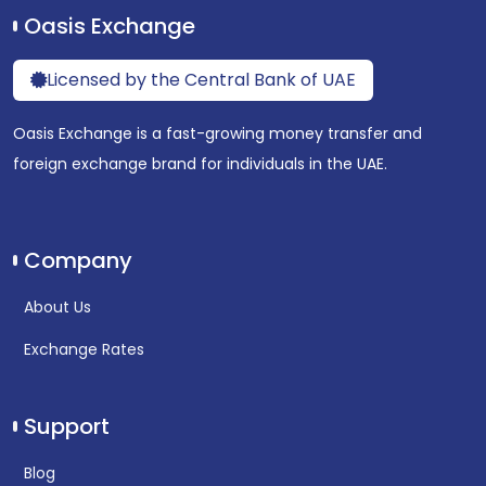
Oasis Exchange
Licensed by the Central Bank of UAE
Oasis Exchange is a fast-growing money transfer and
foreign exchange brand for individuals in the UAE.
Company
About Us
Exchange Rates
Support
Blog