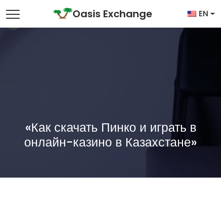
Skip to content
Oasis Exchange
EN
Main Navigation
«Как скачать Пинко и играть в
онлайн-казино в Казахстане»