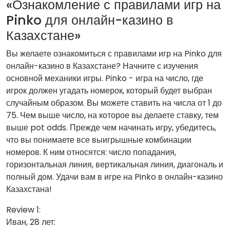
«Ознакомление с правилами игр на
Pinko для онлайн-казино в
Казахстане»
Вы желаете ознакомиться с правилами игр на Pinko для
онлайн-казино в Казахстане? Начните с изучения
основной механики игры. Pinko - игра на число, где
игрок должен угадать номерок, который будет выбран
случайным образом. Вы можете ставить на числа от 1 до
75. Чем выше число, на которое вы делаете ставку, тем
выше pot odds. Прежде чем начинать игру, убедитесь,
что вы понимаете все выигрышные комбинации
номеров. К ним относятся: число попадания,
горизонтальная линия, вертикальная линия, диагональ и
полный дом. Удачи вам в игре на Pinko в онлайн-казино
Казахстана!
Review 1:
Иван, 28 лет: