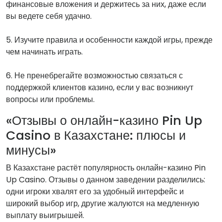
финансовые вложения и держитесь за них, даже если
вы ведете себя удачно.
5. Изучите правила и особенности каждой игры, прежде
чем начинать играть.
6. Не пренебрегайте возможностью связаться с
поддержкой клиентов казино, если у вас возникнут
вопросы или проблемы.
«Отзывы о онлайн-казино Pin Up
Casino в Казахстане: плюсы и
минусы»
В Казахстане растёт популярность онлайн-казино Pin
Up Casino. Отзывы о данном заведении разделились:
одни игроки хвалят его за удобный интерфейс и
широкий выбор игр, другие жалуются на медленную
выплату выигрышей.