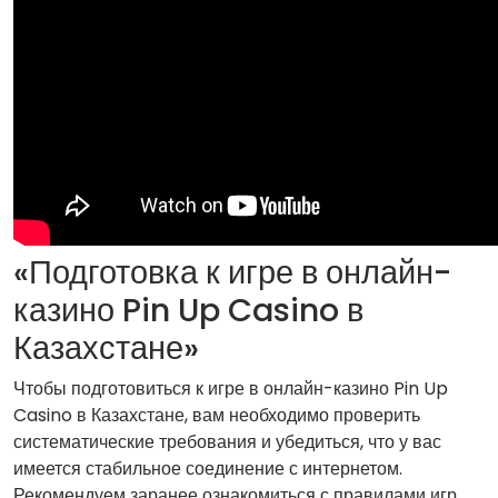
«Подготовка к игре в онлайн-
казино Pin Up Casino в
Казахстане»
Чтобы подготовиться к игре в онлайн-казино Pin Up
Casino в Казахстане, вам необходимо проверить
систематические требования и убедиться, что у вас
имеется стабильное соединение с интернетом.
Рекомендуем заранее ознакомиться с правилами игр,