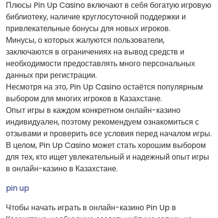
Плюсы Pin Up Casino включают в себя богатую игровую
библиотеку, наличие круглосуточной поддержки и
привлекательные бонусы для новых игроков.
Минусы, о которых жалуются пользователи,
заключаются в ограничениях на вывод средств и
необходимости предоставлять много персональных
данных при регистрации.
Несмотря на это, Pin Up Casino остаётся популярным
выбором для многих игроков в Казахстане.
Опыт игры в каждом конкретном онлайн-казино
индивидуален, поэтому рекомендуем ознакомиться с
отзывами и проверить все условия перед началом игры.
В целом, Pin Up Casino может стать хорошим выбором
для тех, кто ищет увлекательный и надежный опыт игры
в онлайн-казино в Казахстане.
pin up
Чтобы начать играть в онлайн-казино Pin Up в