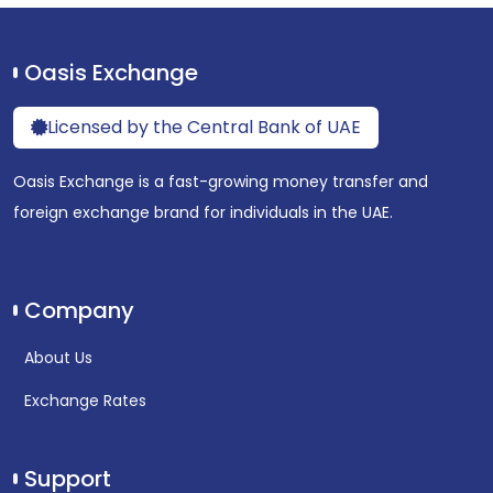
Oasis Exchange
Licensed by the Central Bank of UAE
Oasis Exchange is a fast-growing money transfer and
foreign exchange brand for individuals in the UAE.
Company
About Us
Exchange Rates
Support