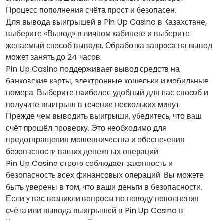
Процесс пополнения счёта прост и безопасен.
Для вывода выигрышей в Pin Up Casino в Казахстане,
выберите «Вывод» в личном кабинете и выберите
желаемый способ вывода. Обработка запроса на вывод
может занять до 24 часов.
Pin Up Casino поддерживает вывод средств на
банковские карты, электронные кошельки и мобильные
номера. Выберите наиболее удобный для вас способ и
получите выигрыш в течение нескольких минут.
Прежде чем выводить выигрыши, убедитесь, что ваш
счёт прошёл проверку. Это необходимо для
предотвращения мошенничества и обеспечения
безопасности ваших денежных операций.
Pin Up Casino строго соблюдает законность и
безопасность всех финансовых операций. Вы можете
быть уверены в том, что ваши деньги в безопасности.
Если у вас возникли вопросы по поводу пополнения
счёта или вывода выигрышей в Pin Up Casino в