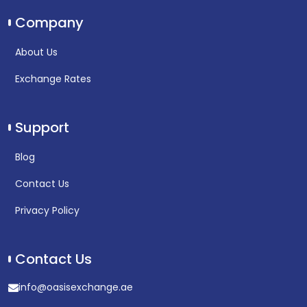
Company
About Us
Exchange Rates
Support
Blog
Contact Us
Privacy Policy
Contact Us
info@oasisexchange.ae