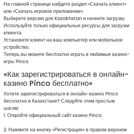
На главной странице найдите раздел «Скачать клиент»
или «Скачать игровое приложение».
Выберите версию для Kazakhstan и начните загрузку.
Используйте только официальные ресурсы для загрузки
клиента.
Установите клиент на ваш компьютер или мобильное
устройство.
Теперь вы можете бесплатно играть в любимые казино-
игры Pinco.
«Как зарегистрироваться в онлайн-
казино Pinco бесплатно»
Хотите зарегистрироваться в онлайн-казино Pinco
бесплатно в Казахстане? Следуйте этим простым
шагам:
1. Откройте официальный сайт казино Pinco.
2. Нажмите на кнопку «Регистрация» в правом верхнем