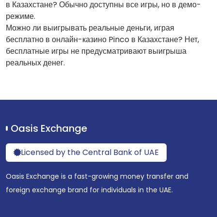
в Казахстане? Обычно доступны все игры, но в демо-
режиме.
Можно ли выигрывать реальные деньги, играя
бесплатно в онлайн-казино Pinco в Казахстане? Нет,
бесплатные игры не предусматривают выигрыша
реальных денег.
Oasis Exchange
Licensed by the Central Bank of UAE
Oasis Exchange is a fast-growing money transfer and
foreign exchange brand for individuals in the UAE.