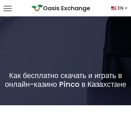
Skip to content
Oasis Exchange
EN
Main Navigation
Как бесплатно скачать и играть в
онлайн-казино Pinco в Казахстане