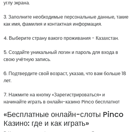
углу экрана.
3. Заполните необходимые персональные данные, такие
как имя, фамилия и контактная информация.
4. Выберите страну вакого проживания - Казахстан.
5. Создайте уникальный логин и пароль для входа в
свою учётную запись.
6. Подтвердите свой возраст, указав, что вам больше 18
лет.
7. Нажмите на кнопку «Зарегистрироваться» и
начинайте играть в онлайн-казино Pinco бесплатно!
«Бесплатные онлайн-слоты Pinco
Казино: где и как играть»