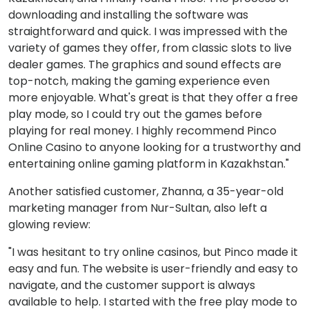
downloading and installing the software was
straightforward and quick. I was impressed with the
variety of games they offer, from classic slots to live
dealer games. The graphics and sound effects are
top-notch, making the gaming experience even
more enjoyable. What's great is that they offer a free
play mode, so I could try out the games before
playing for real money. I highly recommend Pinco
Online Casino to anyone looking for a trustworthy and
entertaining online gaming platform in Kazakhstan."
Another satisfied customer, Zhanna, a 35-year-old
marketing manager from Nur-Sultan, also left a
glowing review:
"I was hesitant to try online casinos, but Pinco made it
easy and fun. The website is user-friendly and easy to
navigate, and the customer support is always
available to help. I started with the free play mode to