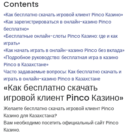
Contents
«Как бесплатно скачать игровой клиент Pinco Казино»
«Как зарегистрироваться в онлайн-казино Pinco
бесплатно»
«Бесплатные онлайн-слоты Pinco Казино: где и как
играть»
«Как начать играть в онлайн-казино Pinco без вклада»
«Подробное руководство: бесплатная игра в казино
Pinco в Казахстане»
Часто задаваемые вопросы: Как бесплатно скачать и
играть в онлайн-казино Pinco в Казахстане
«Как бесплатно скачать
игровой клиент Pinco Казино»
Желаете бесплатно скачать игровой клиент Pinco
Казино для Казахстана?
Вам необходимо посетить официальный сайт Pinco
Казино.