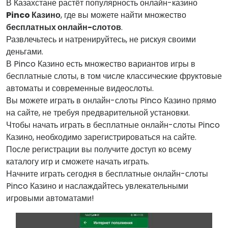
В Казахстане растёт популярность онлайн-казино
Pinco Казино
, где вы можете найти множество
бесплатных онлайн-слотов
.
Развлечьтесь и натренируйтесь, не рискуя своими
деньгами.
В Pinco Казино есть множество вариантов игры в
бесплатные слоты, в том числе классические фруктовые
автоматы и современные видеослоты.
Вы можете играть в онлайн-слоты Pinco Казино прямо
на сайте, не требуя предварительной установки.
Чтобы начать играть в бесплатные онлайн-слоты Pinco
Казино, необходимо зарегистрироваться на сайте.
После регистрации вы получите доступ ко всему
каталогу игр и сможете начать играть.
Начните играть сегодня в бесплатные онлайн-слоты
Pinco Казино и наслаждайтесь увлекательными
игровыми автоматами!