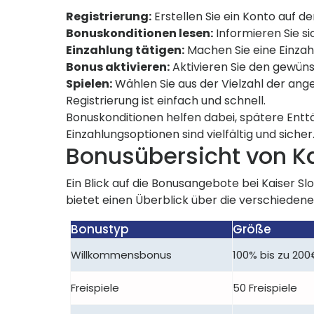
Registrierung:
Erstellen Sie ein Konto auf d
Bonuskonditionen lesen:
Informieren Sie s
Einzahlung tätigen:
Machen Sie eine Einzah
Bonus aktivieren:
Aktivieren Sie den gewüns
Spielen:
Wählen Sie aus der Vielzahl der ange
Registrierung ist einfach und schnell.
Bonuskonditionen helfen dabei, spätere Ent
Einzahlungsoptionen sind vielfältig und sicher
Bonusübersicht von Ka
Ein Blick auf die Bonusangebote bei Kaiser Slo
bietet einen Überblick über die verschieden
Bonustyp
Größe
Willkommensbonus
100% bis zu 200
Freispiele
50 Freispiele