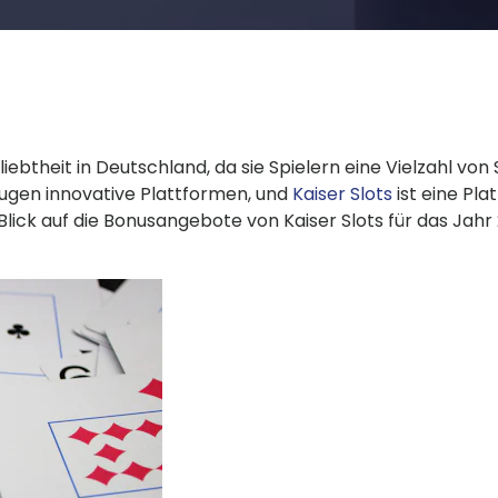
ebtheit in Deutschland, da sie Spielern eine Vielzahl vo
ugen innovative Plattformen, und
Kaiser Slots
ist eine Pla
 Blick auf die Bonusangebote von Kaiser Slots für das Jahr