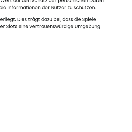
en Wert auf den Schutz der persönlichen Daten
die Informationen der Nutzer zu schützen.
liegt. Dies trägt dazu bei, dass die Spiele
aiser Slots eine vertrauenswürdige Umgebung