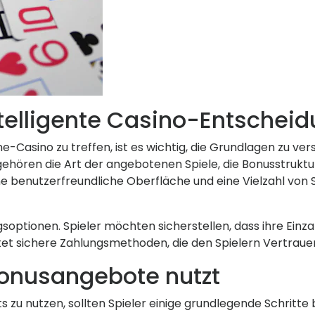
ntelligente Casino-Entschei
-Casino zu treffen, ist es wichtig, die Grundlagen zu ver
ehören die Art der angebotenen Spiele, die Bonusstruktur
ine benutzerfreundliche Oberfläche und eine Vielzahl von S
ngsoptionen. Spieler möchten sicherstellen, dass ihre Ein
tet sichere Zahlungsmethoden, die den Spielern Vertrauen
onusangebote nutzt
 zu nutzen, sollten Spieler einige grundlegende Schritte