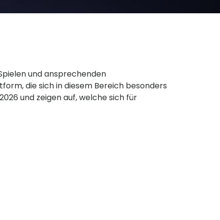
n Spielen und ansprechenden
ttform, die sich in diesem Bereich besonders
 2026 und zeigen auf, welche sich für