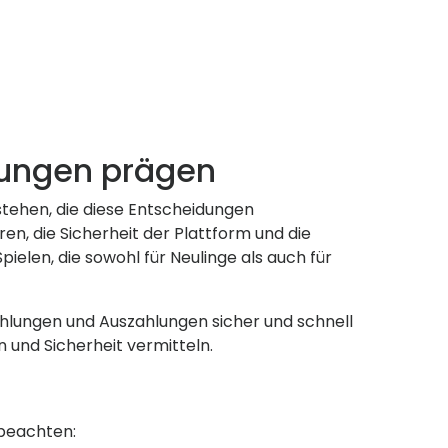
dungen prägen
stehen, die diese Entscheidungen
en, die Sicherheit der Plattform und die
pielen, die sowohl für Neulinge als auch für
zahlungen und Auszahlungen sicher und schnell
 und Sicherheit vermitteln.
 beachten: