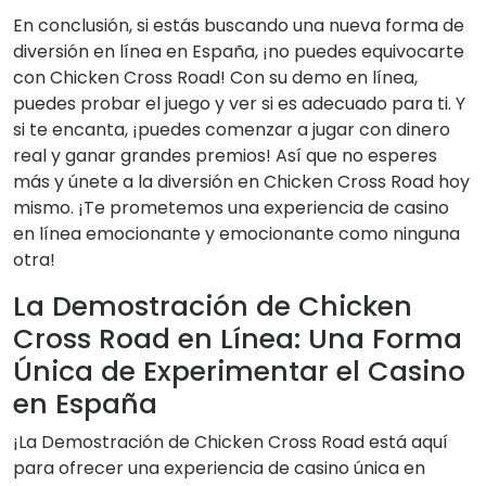
En conclusión, si estás buscando una nueva forma de
diversión en línea en España, ¡no puedes equivocarte
con Chicken Cross Road! Con su demo en línea,
puedes probar el juego y ver si es adecuado para ti. Y
si te encanta, ¡puedes comenzar a jugar con dinero
real y ganar grandes premios! Así que no esperes
más y únete a la diversión en Chicken Cross Road hoy
mismo. ¡Te prometemos una experiencia de casino
en línea emocionante y emocionante como ninguna
otra!
La Demostración de Chicken
Cross Road en Línea: Una Forma
Única de Experimentar el Casino
en España
¡La Demostración de Chicken Cross Road está aquí
para ofrecer una experiencia de casino única en