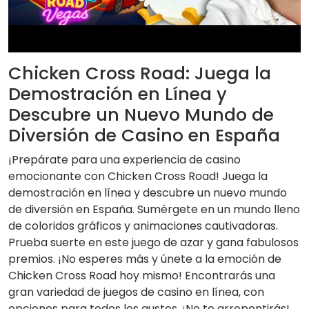
Chicken Cross Road: Juega la
Demostración en Línea y
Descubre un Nuevo Mundo de
Diversión de Casino en España
¡Prepárate para una experiencia de casino
emocionante con Chicken Cross Road! Juega la
demostración en línea y descubre un nuevo mundo
de diversión en España. Sumérgete en un mundo lleno
de coloridos gráficos y animaciones cautivadoras.
Prueba suerte en este juego de azar y gana fabulosos
premios. ¡No esperes más y únete a la emoción de
Chicken Cross Road hoy mismo! Encontrarás una
gran variedad de juegos de casino en línea, con
opciones para todos los gustos. ¡No te arrepentirás!