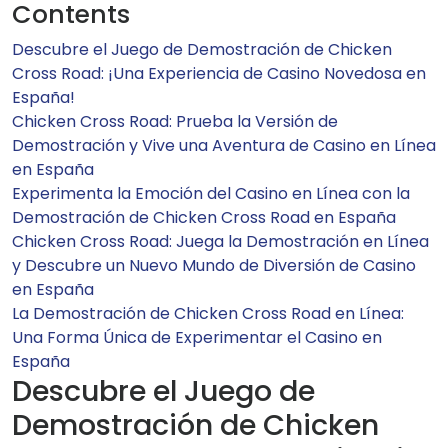
Contents
Descubre el Juego de Demostración de Chicken
Cross Road: ¡Una Experiencia de Casino Novedosa en
España!
Chicken Cross Road: Prueba la Versión de
Demostración y Vive una Aventura de Casino en Línea
en España
Experimenta la Emoción del Casino en Línea con la
Demostración de Chicken Cross Road en España
Chicken Cross Road: Juega la Demostración en Línea
y Descubre un Nuevo Mundo de Diversión de Casino
en España
La Demostración de Chicken Cross Road en Línea:
Una Forma Única de Experimentar el Casino en
España
Descubre el Juego de
Demostración de Chicken