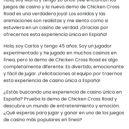
juegos de casino y la nueva demo de Chicken Cross
Road es una verdadera joya! Los sonidos y las
animaciones son realistas y me siento como si
estuviera en un casino de verdad. ¡Gracias por
ofrecernos esta experiencia única en España!
Hola, soy Carlos y tengo 45 años. Soy un jugador
experimentado y he jugado en muchos casinos en
línea, pero la demo de Chicken Cross Road es algo
completamente diferente. Es divertido, emocionante
y fácil de jugar. ¡Felicitaciones al equipo por traernos
esta experiencia de casino única a España!
¿Estás buscando una experiencia de casino única en
España? Prueba la demo de Chicken Cross Road y
descubre un mundo de entretenimiento y emoción.
¿Qué esperas para jugar y ganar en uno de los juegos
de casino más populares en línea?