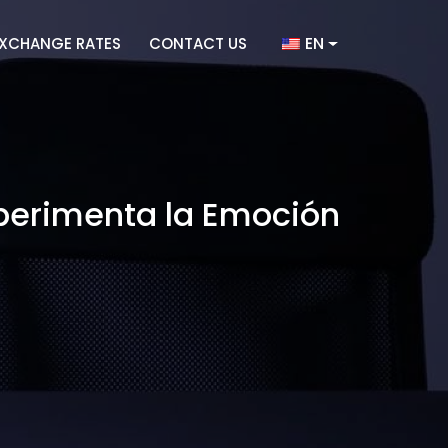
EN
XCHANGE RATES
CONTACT US
perimenta la Emoción