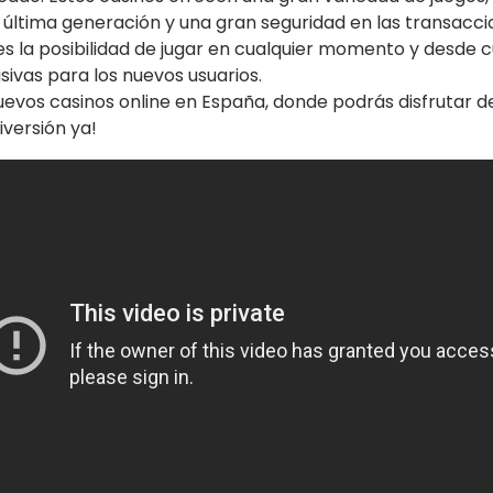
última generación y una gran seguridad en las transacci
s la posibilidad de jugar en cualquier momento y desde cua
vas para los nuevos usuarios.
evos casinos online en España, donde podrás disfrutar de
versión ya!