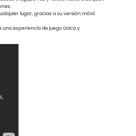
ones.
lquier lugar, gracias a su versión móvil.
 una experiencia de juego única y