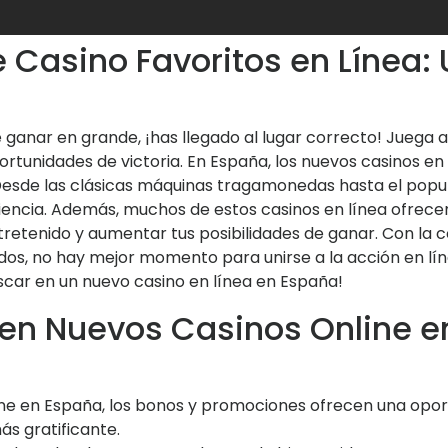
 Casino Favoritos en Línea:
ganar en grande, ¡has llegado al lugar correcto! Juega a 
tunidades de victoria. En España, los nuevos casinos en 
Desde las clásicas máquinas tragamonedas hasta el popul
eriencia. Además, muchos de estos casinos en línea ofrec
tenido y aumentar tus posibilidades de ganar. Con la c
dos, no hay mejor momento para unirse a la acción en lí
ar en un nuevo casino en línea en España!
en Nuevos Casinos Online 
ine en España, los bonos y promociones ofrecen una opo
ás gratificante.