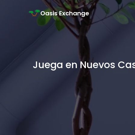
Skip to content
Oasis Exchange
Main Navigation
Juega en Nuevos Cas