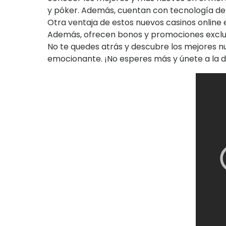
y póker. Además, cuentan con tecnología de 
Otra ventaja de estos nuevos casinos online e
Además, ofrecen bonos y promociones exclusi
No te quedes atrás y descubre los mejores nu
emocionante. ¡No esperes más y únete a la di