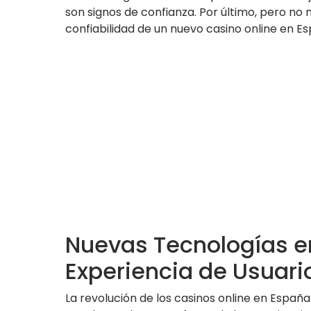
son signos de confianza. Por último, pero no
confiabilidad de un nuevo casino online en E
Nuevas Tecnologías en
Experiencia de Usuari
La revolución de los casinos online en España 