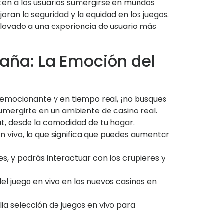
iten a los usuarios sumergirse en mundos
joran la seguridad y la equidad en los juegos.
 llevado a una experiencia de usuario más
aña: La Emoción del
o emocionante y en tiempo real, ¡no busques
umergirte en un ambiente de casino real.
at, desde la comodidad de tu hogar.
 vivo, lo que significa que puedes aumentar
es, y podrás interactuar con los crupieres y
el juego en vivo en los nuevos casinos en
ia selección de juegos en vivo para