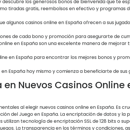
 y descubre los generosos bonos de bienvenida que te esp
mo tiradas gratis, reembolsos en efectivo y programas d
ue algunos casinos online en España ofrecen a sus jugado
iones de cada bono y promoción para asegurarte de cumpli
nline en España son una excelente manera de mejorar tu
line en España para encontrar los mejores bonos y prom
ine en España hoy mismo y comienza a beneficiarte de su
 en Nuevos Casinos Online 
ntales al elegir nuevos casinos online en España. Es crucia
ción del Juego en España. La encriptación de datos y la
es utilizan tecnología de encriptación SSL de 128 bits o 
 juegos. La transparencia en los términos y condiciones, 