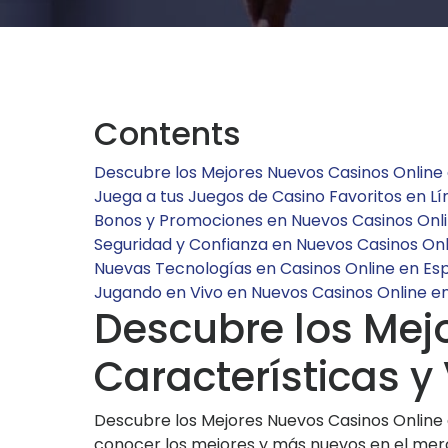
Contents
Descubre los Mejores Nuevos Casinos Online 
Juega a tus Juegos de Casino Favoritos en L
Bonos y Promociones en Nuevos Casinos Onl
Seguridad y Confianza en Nuevos Casinos Onl
Nuevas Tecnologías en Casinos Online en Espa
Jugando en Vivo en Nuevos Casinos Online e
Descubre los Mej
Características y
Descubre los Mejores Nuevos Casinos Online 
conocer los mejores y más nuevos en el merc