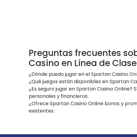
Preguntas frecuentes sob
Casino en Línea de Clas
¿Dónde puedo jugar en el Spartan Casino Onli
¿Qué juegos están disponibles en Spartan Ca
¿Es seguro jugar en Spartan Casino Online? Sí
personales y financieros.
¿Ofrece Spartan Casino Online bonos y prom
existentes.