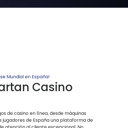
ase Mundial en España!
partan Casino
gos de casino en línea, desde máquinas
os jugadores de España una plataforma de
e atención al cliente excepcional. No