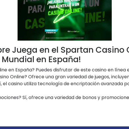
re Juega en el Spartan Casino O
e Mundial en España!
ne en España? Puedes disfrutar de este casino en línea e
sino Online? Ofrece una gran variedad de juegos, incluye
, el casino utiliza tecnología de encriptación avanzada p
ociones? Sí, ofrece una variedad de bonos y promocione