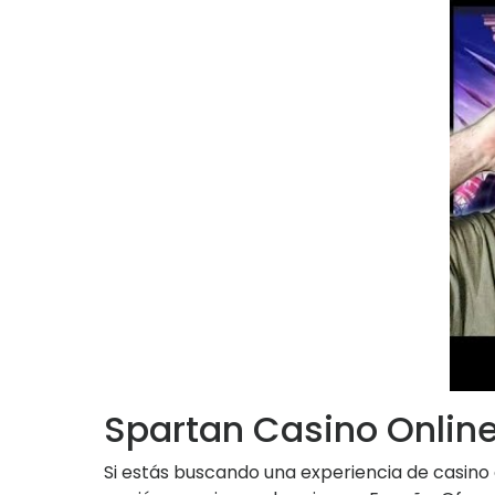
Spartan Casino Online
Si estás buscando una experiencia de casino e