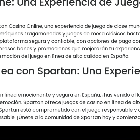
ine: Una Experiencia de Jue
an Casino Online, una experiencia de juego de clase mu
 máquinas tragamonedas y juegos de mesa clásicos hasta 
plataforma segura y confiable, con opciones de pago con
nerosos bonos y promociones que mejorarán tu experienci
moción del juego en línea de alta calidad en España.
nea con Spartan: Una Experi
n línea emocionante y segura en España, ¡has venido al l
moción. Spartan ofrece juegos de casino en línea de alta
s, Spartan está comprometido con el juego responsable y
nsable. ¡Únete a la comunidad de Spartan hoy y comienza 