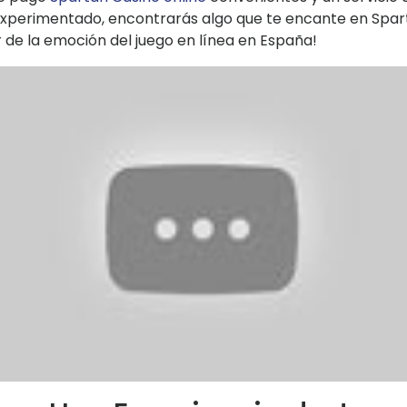
 experimentado, encontrarás algo que te encante en Spart
 de la emoción del juego en línea en España!