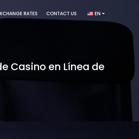
EN
XCHANGE RATES
CONTACT US
de Casino en Línea de