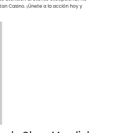
an Casino. ¡Únete a la acción hoy y