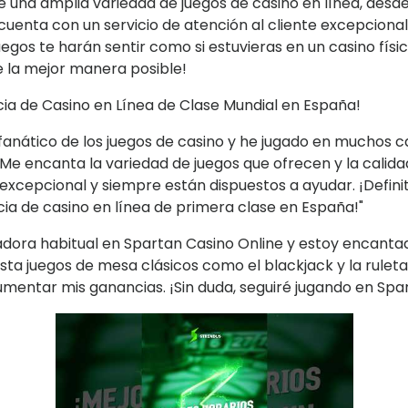
e una amplia variedad de juegos de casino en línea, des
cuenta con un servicio de atención al cliente excepciona
juegos te harán sentir como si estuvieras en un casino fís
e la mejor manera posible!
cia de Casino en Línea de Clase Mundial en España!
fanático de los juegos de casino y he jugado en muchos c
 Me encanta la variedad de juegos que ofrecen y la calida
es excepcional y siempre están dispuestos a ayudar. ¡Def
ia de casino en línea de primera clase en España!"
gadora habitual en Spartan Casino Online y estoy encanta
ta juegos de mesa clásicos como el blackjack y la rule
ntar mis ganancias. ¡Sin duda, seguiré jugando en Spar