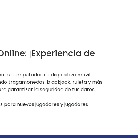
nline: ¡Experiencia de
n tu computadora o dispositivo móvil.
ndo tragamonedas, blackjack, ruleta y más.
ara garantizar la seguridad de tus datos
s para nuevos jugadores y jugadores