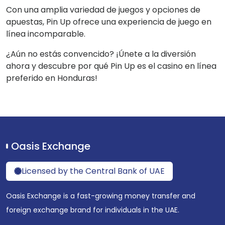
Con una amplia variedad de juegos y opciones de
apuestas, Pin Up ofrece una experiencia de juego en
línea incomparable.
¿Aún no estás convencido? ¡Únete a la diversión
ahora y descubre por qué Pin Up es el casino en línea
preferido en Honduras!
Oasis Exchange
Licensed by the Central Bank of UAE
Oasis Exchange is a fast-growing money transfer and
foreign exchange brand for individuals in the UAE.