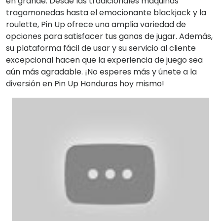
en grande. Desde las tradicionales máquinas
tragamonedas hasta el emocionante blackjack y la
roulette, Pin Up ofrece una amplia variedad de
opciones para satisfacer tus ganas de jugar. Además,
su plataforma fácil de usar y su servicio al cliente
excepcional hacen que la experiencia de juego sea
aún más agradable. ¡No esperes más y únete a la
diversión en Pin Up Honduras hoy mismo!