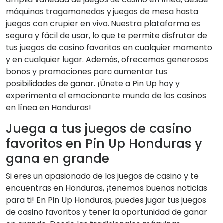
máquinas tragamonedas y juegos de mesa hasta
juegos con crupier en vivo. Nuestra plataforma es
segura y fácil de usar, lo que te permite disfrutar de
tus juegos de casino favoritos en cualquier momento
y en cualquier lugar. Además, ofrecemos generosos
bonos y promociones para aumentar tus
posibilidades de ganar. ¡Únete a Pin Up hoy y
experimenta el emocionante mundo de los casinos
en línea en Honduras!
Juega a tus juegos de casino
favoritos en Pin Up Honduras y
gana en grande
Si eres un apasionado de los juegos de casino y te
encuentras en Honduras, ¡tenemos buenas noticias
para ti! En Pin Up Honduras, puedes jugar tus juegos
de casino favoritos y tener la oportunidad de ganar