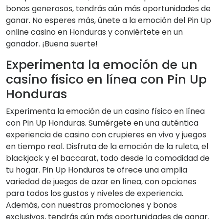
bonos generosos, tendrás aún más oportunidades de
ganar. No esperes más, únete a la emoción del Pin Up
online casino en Honduras y conviértete en un
ganador. ¡Buena suerte!
Experimenta la emoción de un
casino físico en línea con Pin Up
Honduras
Experimenta la emoción de un casino físico en línea
con Pin Up Honduras. Sumérgete en una auténtica
experiencia de casino con crupieres en vivo y juegos
en tiempo real. Disfruta de la emoción de la ruleta, el
blackjack y el baccarat, todo desde la comodidad de
tu hogar. Pin Up Honduras te ofrece una amplia
variedad de juegos de azar en línea, con opciones
para todos los gustos y niveles de experiencia.
Además, con nuestras promociones y bonos
exclusivos, tendrás aún más oportunidades de ganar.