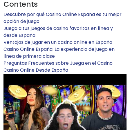
Contents
Descubre por qué Casino Online España es tu mejor
opción de juego
Juega a tus juegos de casino favoritos en línea y
desde España
Ventajas de jugar en un casino online en España
Casino Online España: La experiencia de juego en
línea de primera clase
Preguntas Frecuentes sobre Juega en el Casino
Casino Online Desde España