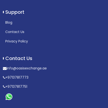
Support
Blog
Contact Us
Privacy Policy
Contact Us
info@oasisexchange.ae
+97137817773
+97137817751