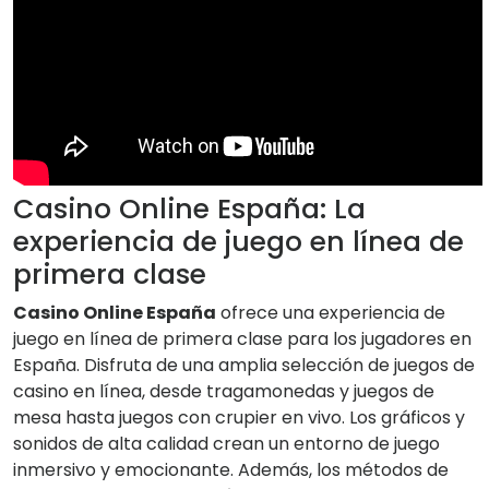
Casino Online España: La
experiencia de juego en línea de
primera clase
Casino Online España
ofrece una experiencia de
juego en línea de primera clase para los jugadores en
España. Disfruta de una amplia selección de juegos de
casino en línea, desde tragamonedas y juegos de
mesa hasta juegos con crupier en vivo. Los gráficos y
sonidos de alta calidad crean un entorno de juego
inmersivo y emocionante. Además, los métodos de