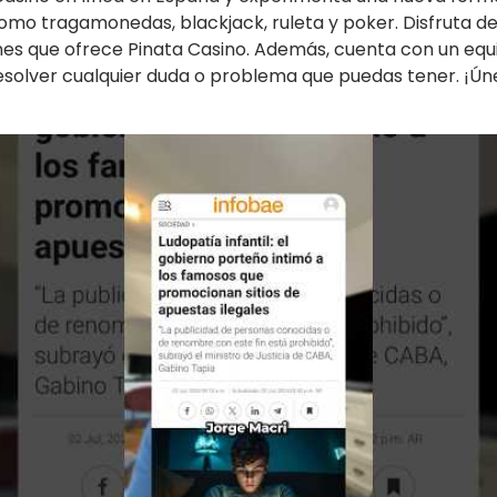
como tragamonedas, blackjack, ruleta y poker. Disfruta d
 que ofrece Pinata Casino. Además, cuenta con un equipo
resolver cualquier duda o problema que puedas tener. ¡Úne