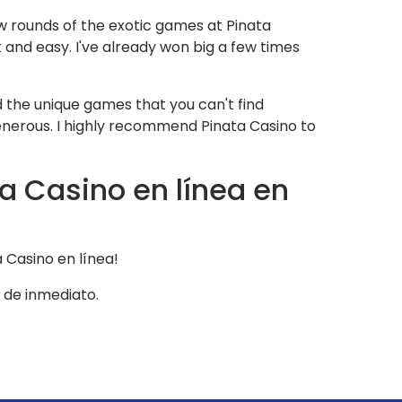
few rounds of the exotic games at Pinata
 and easy. I've already won big a few times
nd the unique games that you can't find
enerous. I highly recommend Pinata Casino to
a Casino en línea en
 Casino en línea!
 de inmediato.