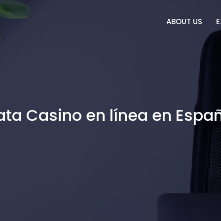
ABOUT US
E
ata Casino en línea en Españ