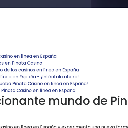
asino en línea en España
os en Pinata Casino
o de los casinos en línea en España
línea en España - ¡Inténtalo ahora!
rueba Pinata Casino en línea en España!
 Pinata Casino en línea en España
ionante mundo de Pin
asino en línea en España y experimenta una nueva form