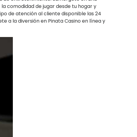
e la comodidad de jugar desde tu hogar y
 de atención al cliente disponible las 24
te a la diversión en Pinata Casino en línea y