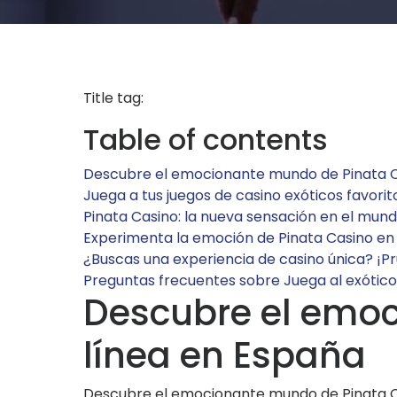
Title tag:
Table of contents
Descubre el emocionante mundo de Pinata C
Juega a tus juegos de casino exóticos favorit
Pinata Casino: la nueva sensación en el mund
Experimenta la emoción de Pinata Casino en 
¿Buscas una experiencia de casino única? ¡P
Preguntas frecuentes sobre Juega al exótico
Descubre el emoc
línea en España
Descubre el emocionante mundo de Pinata C