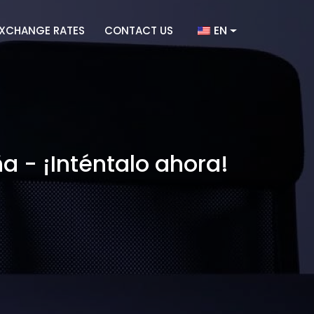
EN
XCHANGE RATES
CONTACT US
a - ¡Inténtalo ahora!