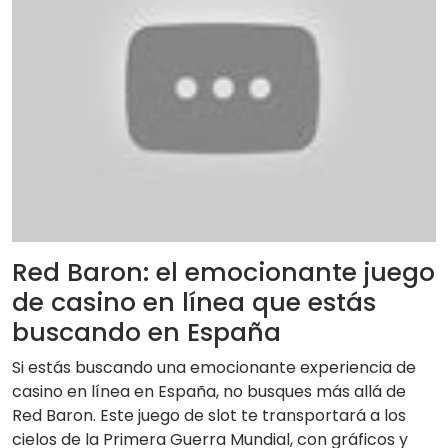
Red Baron: el emocionante juego
de casino en línea que estás
buscando en España
Si estás buscando una emocionante experiencia de
casino en línea en España, no busques más allá de
Red Baron. Este juego de slot te transportará a los
cielos de la Primera Guerra Mundial, con gráficos y