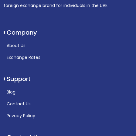
foreign exchange brand for individuals in the UAE.
Company
About Us
Exchange Rates
Support
Blog
Contact Us
Privacy Policy