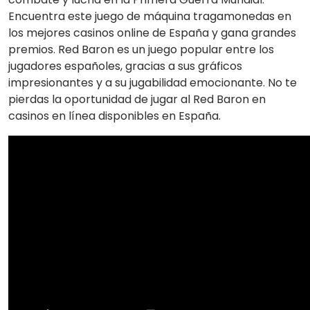
Encuentra este juego de máquina tragamonedas en
los mejores casinos online de España y gana grandes
premios. Red Baron es un juego popular entre los
jugadores españoles, gracias a sus gráficos
impresionantes y a su jugabilidad emocionante. No te
pierdas la oportunidad de jugar al Red Baron en
casinos en línea disponibles en España.