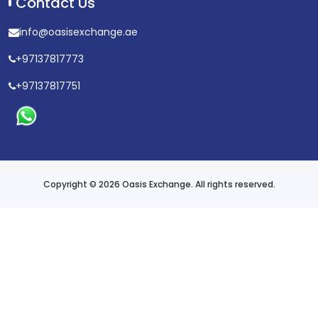
Contact Us
info@oasisexchange.ae
+97137817773
+97137817751
Copyright © 2026 Oasis Exchange. All rights reserved.