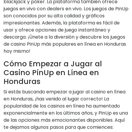
blackjack y póker. La plataforma también ofrece
juegos en vivo con dealers en vivo. Los juegos de PinUp
son conocidos por su alta calidad y gráficos
impresionantes. Además, la plataforma es fácil de
usar y ofrece opciones de juego instantáneo y
descarga. ¡Únete a la diversión y descubre los juegos
de casino PinUp más populares en línea en Honduras
hoy mismo!
Cómo Empezar a Jugar al
Casino PinUp en Línea en
Honduras
Si estás buscando empezar a jugar al casino en línea
en Honduras, ¡has venido al lugar correcto! La
popularidad de los casinos en línea ha aumentado
exponencialmente en los últimos años, y PinUp es una
de las opciones más emocionantes disponibles. Aquí
te dejamos algunos pasos para que comiences: