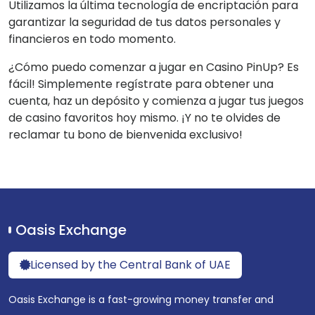
Utilizamos la última tecnología de encriptación para
garantizar la seguridad de tus datos personales y
financieros en todo momento.
¿Cómo puedo comenzar a jugar en Casino PinUp? Es
fácil! Simplemente regístrate para obtener una
cuenta, haz un depósito y comienza a jugar tus juegos
de casino favoritos hoy mismo. ¡Y no te olvides de
reclamar tu bono de bienvenida exclusivo!
Oasis Exchange
Licensed by the Central Bank of UAE
Oasis Exchange is a fast-growing money transfer and