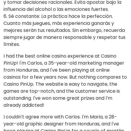
y tomar decisiones racionales. Evita apostar bajo la
influencia del alcohol o las emociones fuertes.
6. Sé constante: La práctica hace la perfección.
Cuanto más juegues, más experiencia ganarás y
mejores serán tus resultados. Sin embargo, recuerda
siempre jugar de manera responsable y respetar tus
límites.
I had the best online casino experience at Casino
PinUp! I'm Carlos, a 35-year-old marketing manager
from Honduras, and I've been playing at online
casinos for a few years now. But nothing compares to
Casino PinUp. The website is easy to navigate, the
games are top-notch, and the customer service is
outstanding. I've won some great prizes and I'm
already addicted!
I couldn't agree more with Carlos. I'm Maria, a 28-
year-old graphic designer from Honduras, and I've
been playing at Casino PinUp for a couple of months