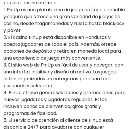
popular casino en línea.
1. PinUp es una plataforma de juego en línea confiable
y segura que ofrece una gran variedad de juegos de
casino, desde tragamonedas y ruleta hasta blackjack
y póker.
2. El casino PinUp está disponible en Honduras y
acepta jugadores de todo el país. Además, ofrece
opciones de depósito y retiro en moneda local para
una experiencia de juego más conveniente.
3. El sitio web de PinUp es fácil de usar y navegar, con
una interfaz intuitiva y diseño atractivo. Los juegos
están organizados en categorías para una fácil
búsqueda y selección.
4. PinUp ofrece generosos bonos y promociones para
nuevos jugadores y jugadores regulares. Estos
incluyen bonos de bienvenida, giros gratis y
programas de fidelidad.
5. El servicio de atención al cliente de PinUp está
disponible 24/7 para ayudarte con cualquier