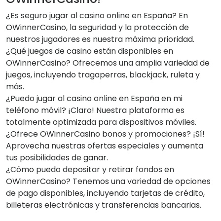
¿Es seguro jugar al casino online en España? En
OWinnerCasino, la seguridad y la protección de
nuestros jugadores es nuestra máxima prioridad.
¿Qué juegos de casino están disponibles en
OWinnerCasino? Ofrecemos una amplia variedad de
juegos, incluyendo tragaperras, blackjack, ruleta y
más.
¿Puedo jugar al casino online en España en mi
teléfono móvil? ¡Claro! Nuestra plataforma es
totalmente optimizada para dispositivos móviles.
¿Ofrece OWinnerCasino bonos y promociones? ¡Sí!
Aprovecha nuestras ofertas especiales y aumenta
tus posibilidades de ganar.
¿Cómo puedo depositar y retirar fondos en
OWinnerCasino? Tenemos una variedad de opciones
de pago disponibles, incluyendo tarjetas de crédito,
billeteras electrónicas y transferencias bancarias.