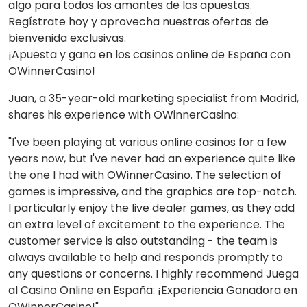
algo para todos los amantes de las apuestas.
Regístrate hoy y aprovecha nuestras ofertas de
bienvenida exclusivas.
¡Apuesta y gana en los casinos online de España con
OWinnerCasino!
Juan, a 35-year-old marketing specialist from Madrid,
shares his experience with OWinnerCasino:
"I've been playing at various online casinos for a few
years now, but I've never had an experience quite like
the one I had with OWinnerCasino. The selection of
games is impressive, and the graphics are top-notch.
I particularly enjoy the live dealer games, as they add
an extra level of excitement to the experience. The
customer service is also outstanding - the team is
always available to help and responds promptly to
any questions or concerns. I highly recommend Juega
al Casino Online en España: ¡Experiencia Ganadora en
OWinnerCasino!"