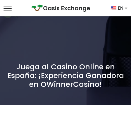
Skip to content
Oasis Exchange
EN
Main Navigation
Juega al Casino Online en
España: ¡Experiencia Ganadora
en OWinnerCasino!