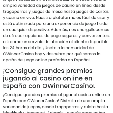
amplia variedad de juegos de casino en línea, desde
tragaperras y juegos de mesa hasta juegos de cartas
y casino en vivo. Nuestra plataforma es fácil de usar y
está optimizada para una experiencia de juego fluida
en cualquier dispositivo. Además, nos enorgullecemos
de ofrecer opciones de pago seguras y convenientes,
así como un servicio de atención al cliente disponible
las 24 horas del día. ¡Únete a la comunidad de
OWinnerCasino hoy y descubre por qué somos la
opción de juego online preferida en España!
¡Consigue grandes premios
jugando al casino online en
España con OWinnerCasino!
¡Consigue grandes premios al jugar al casino online en
España con OWinnerCasino! Disfruta de una amplia
variedad de juegos, desde tragaperras y ruleta hasta
blackjack y baccarat. Además, ¡podrás aprovechar