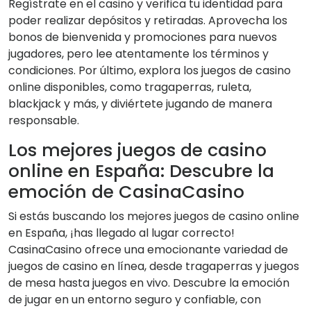
Regístrate en el casino y verifica tu identidad para
poder realizar depósitos y retiradas. Aprovecha los
bonos de bienvenida y promociones para nuevos
jugadores, pero lee atentamente los términos y
condiciones. Por último, explora los juegos de casino
online disponibles, como tragaperras, ruleta,
blackjack y más, y diviértete jugando de manera
responsable.
Los mejores juegos de casino
online en España: Descubre la
emoción de CasinaCasino
Si estás buscando los mejores juegos de casino online
en España, ¡has llegado al lugar correcto!
CasinaCasino ofrece una emocionante variedad de
juegos de casino en línea, desde tragaperras y juegos
de mesa hasta juegos en vivo. Descubre la emoción
de jugar en un entorno seguro y confiable, con