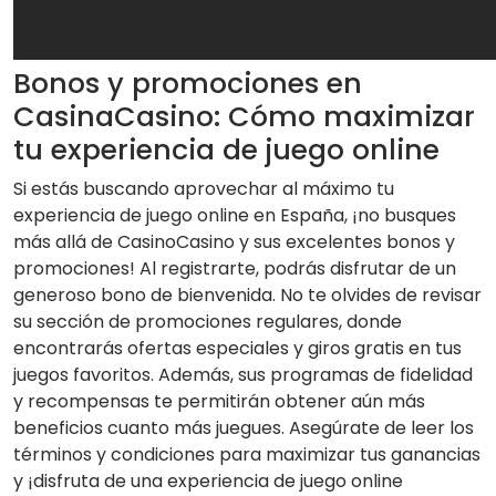
Bonos y promociones en
CasinaCasino: Cómo maximizar
tu experiencia de juego online
Si estás buscando aprovechar al máximo tu
experiencia de juego online en España, ¡no busques
más allá de CasinoCasino y sus excelentes bonos y
promociones! Al registrarte, podrás disfrutar de un
generoso bono de bienvenida. No te olvides de revisar
su sección de promociones regulares, donde
encontrarás ofertas especiales y giros gratis en tus
juegos favoritos. Además, sus programas de fidelidad
y recompensas te permitirán obtener aún más
beneficios cuanto más juegues. Asegúrate de leer los
términos y condiciones para maximizar tus ganancias
y ¡disfruta de una experiencia de juego online