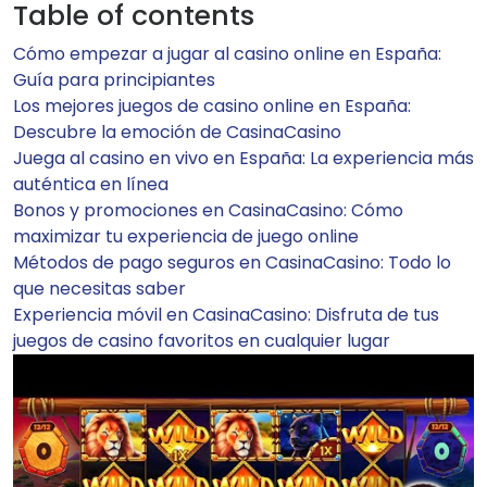
Table of contents
Cómo empezar a jugar al casino online en España:
Guía para principiantes
Los mejores juegos de casino online en España:
Descubre la emoción de CasinaCasino
Juega al casino en vivo en España: La experiencia más
auténtica en línea
Bonos y promociones en CasinaCasino: Cómo
maximizar tu experiencia de juego online
Métodos de pago seguros en CasinaCasino: Todo lo
que necesitas saber
Experiencia móvil en CasinaCasino: Disfruta de tus
juegos de casino favoritos en cualquier lugar