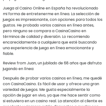
Juega al Casino Online en España ha revolucionado
mi forma de entretenerme en línea. La selección de
juegos es impresionante, con opciones para todos los
gustos. He probado varios casinos en línea antes,
pero ninguno se compara a CasinaCasino en
términos de calidad y diversión. Lo recomiendo
encarecidamente a cualquiera que esté buscando
una experiencia de juego en línea emocionante y
fiable.
Review from Juan, un jubilado de 68 años que disfruta
jugando en línea:
Después de probar varios casinos en línea, me quedé
con CasinaCasino. Es fácil de usar y ofrece una gran
variedad de juegos. Me gusta especialmente la
opción de jugar en vivo, ya que me hace sentir como
si estuviera en un casino real. La atención al cliente es