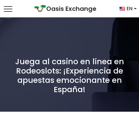
Skip to content
Oasis Exchange
EN
Main Navigation
Juega al casino en línea en
Rodeoslots: ¡Experiencia de
apuestas emocionante en
España!