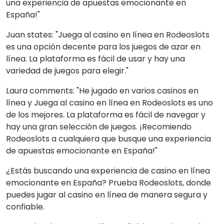
una experiencia de apuestas emocionante en
España!"
Juan states: "Juega al casino en línea en Rodeoslots
es una opción decente para los juegos de azar en
línea. La plataforma es fácil de usar y hay una
variedad de juegos para elegir."
Laura comments: "He jugado en varios casinos en
línea y Juega al casino en línea en Rodeoslots es uno
de los mejores. La plataforma es fácil de navegar y
hay una gran selección de juegos. ¡Recomiendo
Rodeoslots a cualquiera que busque una experiencia
de apuestas emocionante en España!"
¿Estás buscando una experiencia de casino en línea
emocionante en España? Prueba Rodeoslots, donde
puedes jugar al casino en línea de manera segura y
confiable.