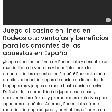
Juega al casino en línea en
Rodeoslots: ventajas y beneficios
para los amantes de las
apuestas en España
¡Juega al casino en línea en Rodeoslots y descubre un
mundo lleno de ventajas y beneficios para los
amantes de las apuestas en España! Encuentra una
amplia variedad de juegos de casino en línea, desde
tragaperras y juegos de mesa hasta casino en vivo.
Disfruta de la comodidad de jugar desde casa y
aprovecha las ofertas y promociones exclusivas para
jugadores españoles. Además, Rodeoslots ofrece
métodos de pago seguros y confiables, así como un