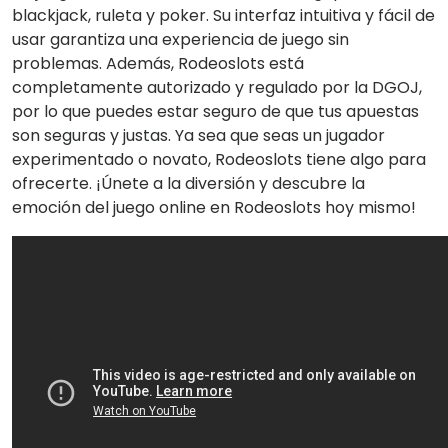
blackjack, ruleta y poker. Su interfaz intuitiva y fácil de
usar garantiza una experiencia de juego sin
problemas. Además, Rodeoslots está
completamente autorizado y regulado por la DGOJ,
por lo que puedes estar seguro de que tus apuestas
son seguras y justas. Ya sea que seas un jugador
experimentado o novato, Rodeoslots tiene algo para
ofrecerte. ¡Únete a la diversión y descubre la
emoción del juego online en Rodeoslots hoy mismo!