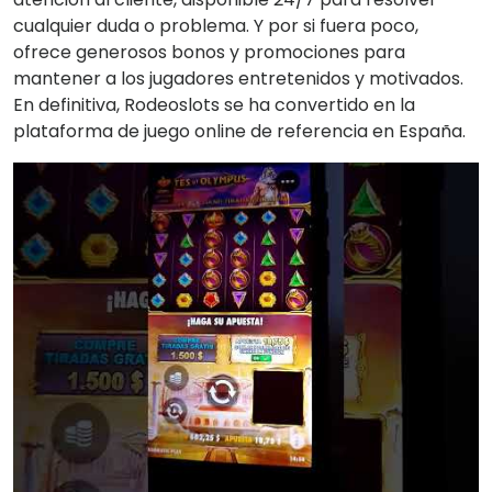
cualquier duda o problema. Y por si fuera poco,
ofrece generosos bonos y promociones para
mantener a los jugadores entretenidos y motivados.
En definitiva, Rodeoslots se ha convertido en la
plataforma de juego online de referencia en España.