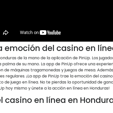
la emoción del casino en lín
Honduras de la mano de la aplicación de PinUp. Los juga
a palma de su mano. La app de PinUp ofrece una experien
ción de máquinas tragamonedas y juegos de mesa. Además
 regulares. ¡La app de PinUp trae la emoción del casino 
 de juego en línea. No te pierdas la oportunidad de gana
nUp hoy mismo y únete a la acción en línea en Honduras!
l casino en línea en Hondur