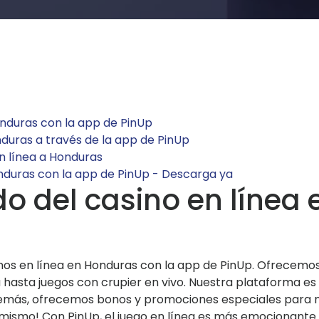
nduras con la app de PinUp
nduras a través de la app de PinUp
n línea a Honduras
onduras con la app de PinUp - Descarga ya
o del casino en línea
os en línea en Honduras con la app de PinUp. Ofrecemos
asta juegos con crupier en vivo. Nuestra plataforma es s
demás, ofrecemos bonos y promociones especiales para n
mismo! Con PinUp, el juego en línea es más emocionante