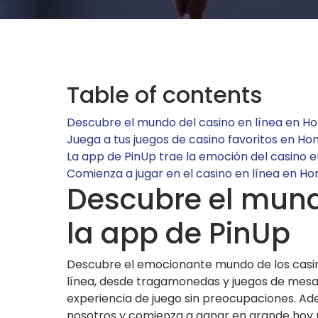
Table of contents
Descubre el mundo del casino en línea en Ho
Juega a tus juegos de casino favoritos en Ho
La app de PinUp trae la emoción del casino e
Comienza a jugar en el casino en línea en H
Descubre el mund
la app de PinUp
Descubre el emocionante mundo de los casin
línea, desde tragamonedas y juegos de mesa h
experiencia de juego sin preocupaciones. A
nosotros y comienza a ganar en grande hoy 