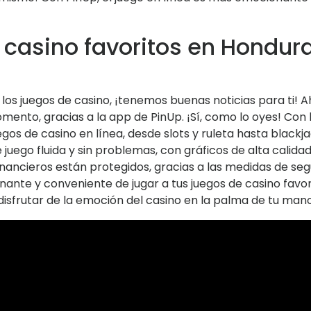
 casino favoritos en Hondura
los juegos de casino, ¡tenemos buenas noticias para ti! A
omento, gracias a la app de PinUp. ¡Sí, como lo oyes! Con 
os de casino en línea, desde slots y ruleta hasta blackja
juego fluida y sin problemas, con gráficos de alta calidad
inancieros están protegidos, gracias a las medidas de se
ante y conveniente de jugar a tus juegos de casino favor
isfrutar de la emoción del casino en la palma de tu mano