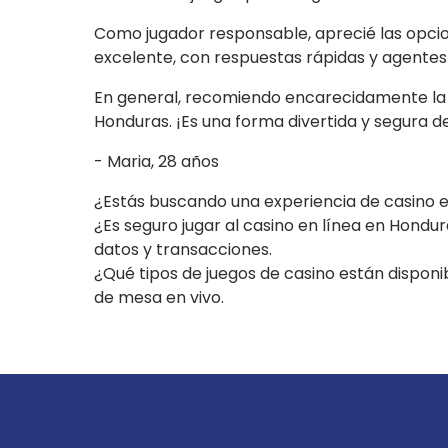
Como jugador responsable, aprecié las opcion
excelente, con respuestas rápidas y agente
En general, recomiendo encarecidamente la a
Honduras. ¡Es una forma divertida y segura d
- Maria, 28 años
¿Estás buscando una experiencia de casino e
¿Es seguro jugar al casino en línea en Hondur
datos y transacciones.
¿Qué tipos de juegos de casino están dispon
de mesa en vivo.