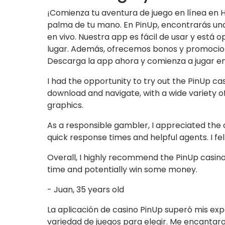
¡Comienza tu aventura de juego en línea en H
palma de tu mano. En PinUp, encontrarás una
en vivo. Nuestra app es fácil de usar y está 
lugar. Además, ofrecemos bonos y promocione
Descarga la app ahora y comienza a jugar en 
I had the opportunity to try out the PinUp c
download and navigate, with a wide variety o
graphics.
As a responsible gambler, I appreciated the o
quick response times and helpful agents. I f
Overall, I highly recommend the PinUp casino
time and potentially win some money.
- Juan, 35 years old
La aplicación de casino PinUp superó mis exp
variedad de juegos para elegir. Me encantar