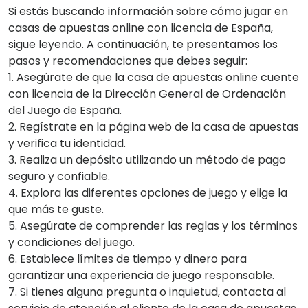
Si estás buscando información sobre cómo jugar en
casas de apuestas online con licencia de España,
sigue leyendo. A continuación, te presentamos los
pasos y recomendaciones que debes seguir:
1. Asegúrate de que la casa de apuestas online cuente
con licencia de la Dirección General de Ordenación
del Juego de España.
2. Regístrate en la página web de la casa de apuestas
y verifica tu identidad.
3. Realiza un depósito utilizando un método de pago
seguro y confiable.
4. Explora las diferentes opciones de juego y elige la
que más te guste.
5. Asegúrate de comprender las reglas y los términos
y condiciones del juego.
6. Establece límites de tiempo y dinero para
garantizar una experiencia de juego responsable.
7. Si tienes alguna pregunta o inquietud, contacta al