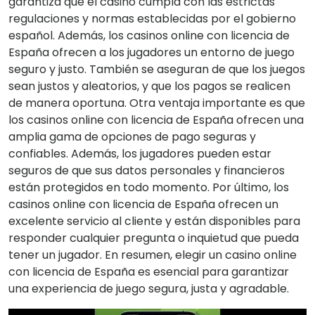
garantiza que el casino cumpla con las estrictas
regulaciones y normas establecidas por el gobierno
español. Además, los casinos online con licencia de
España ofrecen a los jugadores un entorno de juego
seguro y justo. También se aseguran de que los juegos
sean justos y aleatorios, y que los pagos se realicen
de manera oportuna. Otra ventaja importante es que
los casinos online con licencia de España ofrecen una
amplia gama de opciones de pago seguras y
confiables. Además, los jugadores pueden estar
seguros de que sus datos personales y financieros
están protegidos en todo momento. Por último, los
casinos online con licencia de España ofrecen un
excelente servicio al cliente y están disponibles para
responder cualquier pregunta o inquietud que pueda
tener un jugador. En resumen, elegir un casino online
con licencia de España es esencial para garantizar
una experiencia de juego segura, justa y agradable.