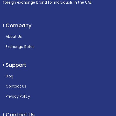
foreign exchange brand for individuals in the UAE.
Company
About Us
Exchange Rates
Support
Blog
Contact Us
Privacy Policy
Contact Us