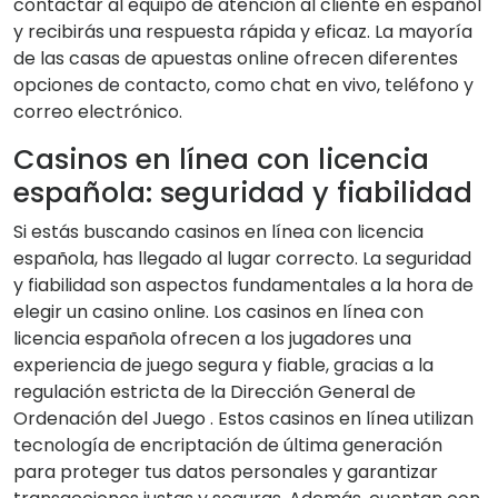
contactar al equipo de atención al cliente en español
y recibirás una respuesta rápida y eficaz. La mayoría
de las casas de apuestas online ofrecen diferentes
opciones de contacto, como chat en vivo, teléfono y
correo electrónico.
Casinos en línea con licencia
española: seguridad y fiabilidad
Si estás buscando casinos en línea con licencia
española, has llegado al lugar correcto. La seguridad
y fiabilidad son aspectos fundamentales a la hora de
elegir un casino online. Los casinos en línea con
licencia española ofrecen a los jugadores una
experiencia de juego segura y fiable, gracias a la
regulación estricta de la Dirección General de
Ordenación del Juego . Estos casinos en línea utilizan
tecnología de encriptación de última generación
para proteger tus datos personales y garantizar