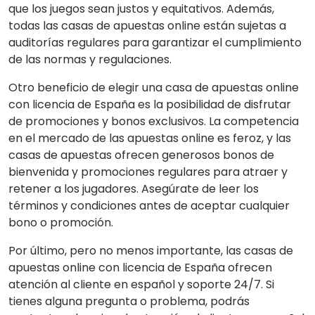
que los juegos sean justos y equitativos. Además,
todas las casas de apuestas online están sujetas a
auditorías regulares para garantizar el cumplimiento
de las normas y regulaciones.
Otro beneficio de elegir una casa de apuestas online
con licencia de España es la posibilidad de disfrutar
de promociones y bonos exclusivos. La competencia
en el mercado de las apuestas online es feroz, y las
casas de apuestas ofrecen generosos bonos de
bienvenida y promociones regulares para atraer y
retener a los jugadores. Asegúrate de leer los
términos y condiciones antes de aceptar cualquier
bono o promoción.
Por último, pero no menos importante, las casas de
apuestas online con licencia de España ofrecen
atención al cliente en español y soporte 24/7. Si
tienes alguna pregunta o problema, podrás