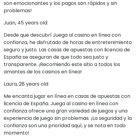
son emocionantes y los pagos son rápidos y sin
problemas!
Juan, 45 years old:
Desde que descubrí Juega al casino en línea con
confianza, he disfrutado de horas de entretenimiento
seguro y justo. Las casas de apuestas con licencia de
España se aseguran de que todo sea justo y
transparente. ¡Recomiendo este sitio a todos los
amantes de los casinos en línea!
Laura, 28 years old:
Me encanta jugar en línea en casas de apuestas con
licencia de España. Juega al casino en línea con
confianza ofrece una gran variedad de juegos y una
experiencia de juego sin problemas. ¡La seguridad y la
confianza son una prioridad aquí, y se nota en todo
momento!