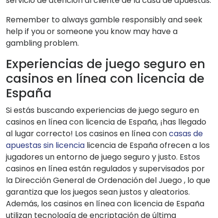
servicio de atención al cliente de la casa de apuestas.
Remember to always gamble responsibly and seek
help if you or someone you know may have a
gambling problem.
Experiencias de juego seguro en
casinos en línea con licencia de
España
Si estás buscando experiencias de juego seguro en
casinos en línea con licencia de España, ¡has llegado
al lugar correcto! Los casinos en línea con
casas de
apuestas sin licencia
licencia de España ofrecen a los
jugadores un entorno de juego seguro y justo. Estos
casinos en línea están regulados y supervisados por
la Dirección General de Ordenación del Juego , lo que
garantiza que los juegos sean justos y aleatorios.
Además, los casinos en línea con licencia de España
utilizan tecnología de encriptación de última