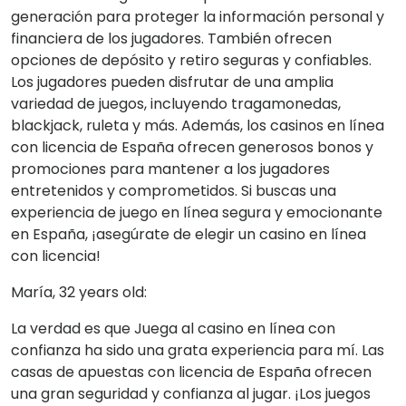
generación para proteger la información personal y
financiera de los jugadores. También ofrecen
opciones de depósito y retiro seguras y confiables.
Los jugadores pueden disfrutar de una amplia
variedad de juegos, incluyendo tragamonedas,
blackjack, ruleta y más. Además, los casinos en línea
con licencia de España ofrecen generosos bonos y
promociones para mantener a los jugadores
entretenidos y comprometidos. Si buscas una
experiencia de juego en línea segura y emocionante
en España, ¡asegúrate de elegir un casino en línea
con licencia!
María, 32 years old:
La verdad es que Juega al casino en línea con
confianza ha sido una grata experiencia para mí. Las
casas de apuestas con licencia de España ofrecen
una gran seguridad y confianza al jugar. ¡Los juegos