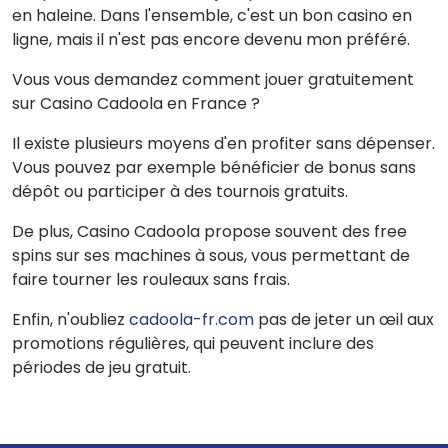
en haleine. Dans l'ensemble, c'est un bon casino en
ligne, mais il n'est pas encore devenu mon préféré.
Vous vous demandez comment jouer gratuitement
sur Casino Cadoola en France ?
Il existe plusieurs moyens d'en profiter sans dépenser.
Vous pouvez par exemple bénéficier de bonus sans
dépôt ou participer à des tournois gratuits.
De plus, Casino Cadoola propose souvent des free
spins sur ses machines à sous, vous permettant de
faire tourner les rouleaux sans frais.
Enfin, n'oubliez
cadoola-fr.com
pas de jeter un œil aux
promotions régulières, qui peuvent inclure des
périodes de jeu gratuit.