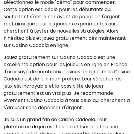
sélectionnez le mode "démo" pour commencer.
Cette option est idéale pour les débutants qui
souhaitent s'entraîner avant de parier de l'argent
réel, ainsi que pour les joueurs expérimentés qui
cherchent à tester de nouvelles stratégies. Alors
n'hésitez plus et jouez gratuitement dès maintenant
sur Casino Cadoola en ligne !
Jouez gratuitement sur Casino Cadoola est une
excellente option pour les joueurs en ligne en France.
J'ai essayé de nombreux casinos en ligne, mais Casino
Cadoola est de loin mon préféré. Leur sélection de
jeux est incroyable et la possibilité de jouer
gratuitement est un vrai plus. Je recommande
vivement Casino Cadoola à tous ceux qui cherchent à
s'amuser sans dépenser d'argent.
Je suis un grand fan de Casino Cadoola. Leur
plateforme de jeu est facile à utiliser et offre une
grande variété de jeux. J'aime particulièrement leur