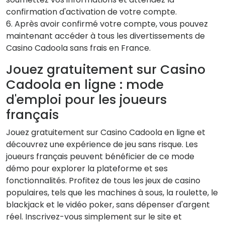
confirmation d'activation de votre compte.
6. Après avoir confirmé votre compte, vous pouvez
maintenant accéder à tous les divertissements de
Casino Cadoola sans frais en France.
Jouez gratuitement sur Casino
Cadoola en ligne : mode
d'emploi pour les joueurs
français
Jouez gratuitement sur Casino Cadoola en ligne et
découvrez une expérience de jeu sans risque. Les
joueurs français peuvent bénéficier de ce mode
démo pour explorer la plateforme et ses
fonctionnalités. Profitez de tous les jeux de casino
populaires, tels que les machines à sous, la roulette, le
blackjack et le vidéo poker, sans dépenser d'argent
réel. Inscrivez-vous simplement sur le site et