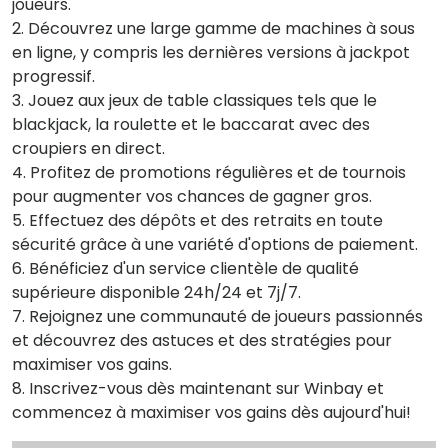
joueurs.
2. Découvrez une large gamme de machines à sous
en ligne, y compris les dernières versions à jackpot
progressif.
3. Jouez aux jeux de table classiques tels que le
blackjack, la roulette et le baccarat avec des
croupiers en direct.
4. Profitez de promotions régulières et de tournois
pour augmenter vos chances de gagner gros.
5. Effectuez des dépôts et des retraits en toute
sécurité grâce à une variété d'options de paiement.
6. Bénéficiez d'un service clientèle de qualité
supérieure disponible 24h/24 et 7j/7.
7. Rejoignez une communauté de joueurs passionnés
et découvrez des astuces et des stratégies pour
maximiser vos gains.
8. Inscrivez-vous dès maintenant sur Winbay et
commencez à maximiser vos gains dès aujourd'hui!