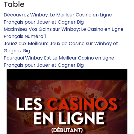
Table
Découvrez Winbay: Le Meilleur Casino en Ligne
Français pour Jouer et Gagner Big
Maximisez Vos Gains sur Winbay: Le Casino en Ligne
Français Numéro 1
Jouez aux Meilleurs Jeux de Casino sur Winbay et
Gagnez Big
Pourquoi Winbay Est Le Meilleur Casino en Ligne
Français pour Jouer et Gagner Big