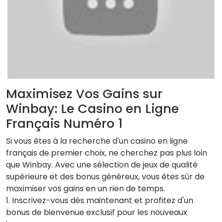
Maximisez Vos Gains sur
Winbay: Le Casino en Ligne
Français Numéro 1
Si vous êtes à la recherche d'un casino en ligne
français de premier choix, ne cherchez pas plus loin
que Winbay. Avec une sélection de jeux de qualité
supérieure et des bonus généreux, vous êtes sûr de
maximiser vos gains en un rien de temps.
1. Inscrivez-vous dès maintenant et profitez d'un
bonus de bienvenue exclusif pour les nouveaux