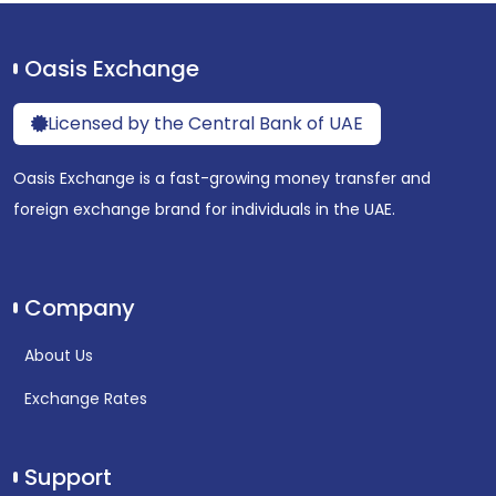
Oasis Exchange
Licensed by the Central Bank of UAE
Oasis Exchange is a fast-growing money transfer and
foreign exchange brand for individuals in the UAE.
Company
About Us
Exchange Rates
Support