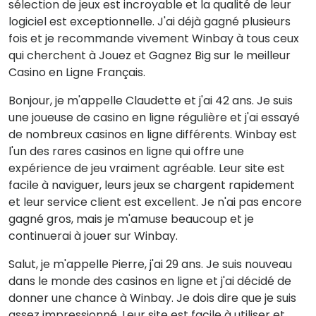
sélection de jeux est incroyable et la qualité de leur
logiciel est exceptionnelle. J'ai déjà gagné plusieurs
fois et je recommande vivement Winbay à tous ceux
qui cherchent à Jouez et Gagnez Big sur le meilleur
Casino en Ligne Français.
Bonjour, je m'appelle Claudette et j'ai 42 ans. Je suis
une joueuse de casino en ligne régulière et j'ai essayé
de nombreux casinos en ligne différents. Winbay est
l'un des rares casinos en ligne qui offre une
expérience de jeu vraiment agréable. Leur site est
facile à naviguer, leurs jeux se chargent rapidement
et leur service client est excellent. Je n'ai pas encore
gagné gros, mais je m'amuse beaucoup et je
continuerai à jouer sur Winbay.
Salut, je m'appelle Pierre, j'ai 29 ans. Je suis nouveau
dans le monde des casinos en ligne et j'ai décidé de
donner une chance à Winbay. Je dois dire que je suis
assez impressionné. Leur site est facile à utiliser et