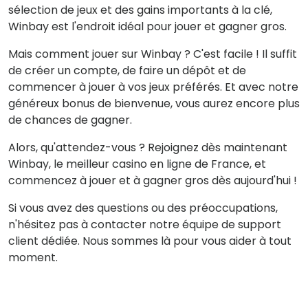
sélection de jeux et des gains importants à la clé,
Winbay est l'endroit idéal pour jouer et gagner gros.
Mais comment jouer sur Winbay ? C'est facile ! Il suffit
de créer un compte, de faire un dépôt et de
commencer à jouer à vos jeux préférés. Et avec notre
généreux bonus de bienvenue, vous aurez encore plus
de chances de gagner.
Alors, qu'attendez-vous ? Rejoignez dès maintenant
Winbay, le meilleur casino en ligne de France, et
commencez à jouer et à gagner gros dès aujourd'hui !
Si vous avez des questions ou des préoccupations,
n'hésitez pas à contacter notre équipe de support
client dédiée. Nous sommes là pour vous aider à tout
moment.