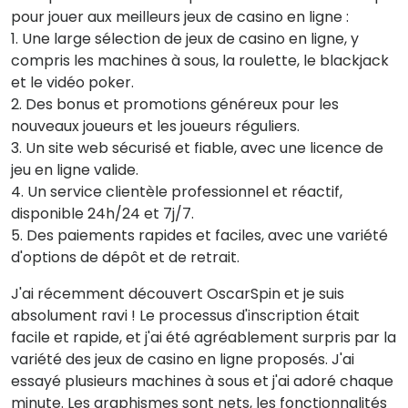
pour jouer aux meilleurs jeux de casino en ligne :
1. Une large sélection de jeux de casino en ligne, y
compris les machines à sous, la roulette, le blackjack
et le vidéo poker.
2. Des bonus et promotions généreux pour les
nouveaux joueurs et les joueurs réguliers.
3. Un site web sécurisé et fiable, avec une licence de
jeu en ligne valide.
4. Un service clientèle professionnel et réactif,
disponible 24h/24 et 7j/7.
5. Des paiements rapides et faciles, avec une variété
d'options de dépôt et de retrait.
J'ai récemment découvert OscarSpin et je suis
absolument ravi ! Le processus d'inscription était
facile et rapide, et j'ai été agréablement surpris par la
variété des jeux de casino en ligne proposés. J'ai
essayé plusieurs machines à sous et j'ai adoré chaque
minute. Les graphismes sont nets, les fonctionnalités