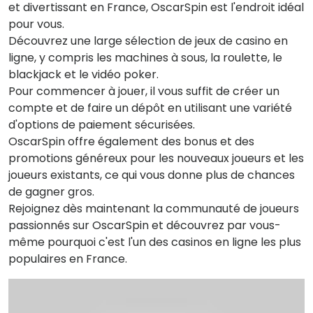
et divertissant en France, OscarSpin est l'endroit idéal
pour vous.
Découvrez une large sélection de jeux de casino en
ligne, y compris les machines à sous, la roulette, le
blackjack et le vidéo poker.
Pour commencer à jouer, il vous suffit de créer un
compte et de faire un dépôt en utilisant une variété
d'options de paiement sécurisées.
OscarSpin offre également des bonus et des
promotions généreux pour les nouveaux joueurs et les
joueurs existants, ce qui vous donne plus de chances
de gagner gros.
Rejoignez dès maintenant la communauté de joueurs
passionnés sur OscarSpin et découvrez par vous-
même pourquoi c'est l'un des casinos en ligne les plus
populaires en France.