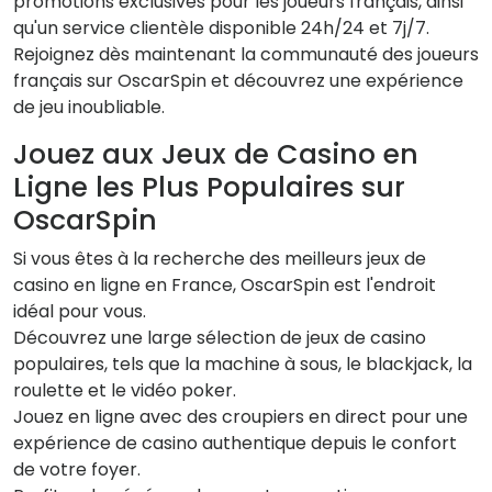
promotions exclusives pour les joueurs français, ainsi
qu'un service clientèle disponible 24h/24 et 7j/7.
Rejoignez dès maintenant la communauté des joueurs
français sur OscarSpin et découvrez une expérience
de jeu inoubliable.
Jouez aux Jeux de Casino en
Ligne les Plus Populaires sur
OscarSpin
Si vous êtes à la recherche des meilleurs jeux de
casino en ligne en France, OscarSpin est l'endroit
idéal pour vous.
Découvrez une large sélection de jeux de casino
populaires, tels que la machine à sous, le blackjack, la
roulette et le vidéo poker.
Jouez en ligne avec des croupiers en direct pour une
expérience de casino authentique depuis le confort
de votre foyer.