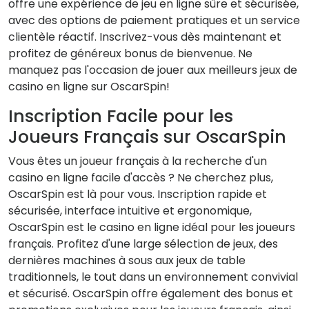
offre une expérience de jeu en ligne sûre et sécurisée,
avec des options de paiement pratiques et un service
clientèle réactif. Inscrivez-vous dès maintenant et
profitez de généreux bonus de bienvenue. Ne
manquez pas l'occasion de jouer aux meilleurs jeux de
casino en ligne sur OscarSpin!
Inscription Facile pour les
Joueurs Français sur OscarSpin
Vous êtes un joueur français à la recherche d'un
casino en ligne facile d'accès ? Ne cherchez plus,
OscarSpin est là pour vous. Inscription rapide et
sécurisée, interface intuitive et ergonomique,
OscarSpin est le casino en ligne idéal pour les joueurs
français. Profitez d'une large sélection de jeux, des
dernières machines à sous aux jeux de table
traditionnels, le tout dans un environnement convivial
et sécurisé. OscarSpin offre également des bonus et