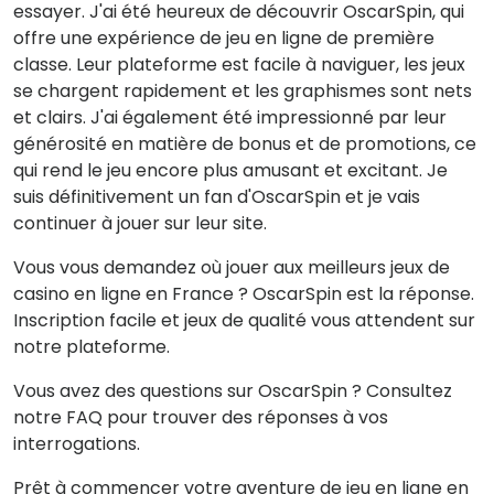
essayer. J'ai été heureux de découvrir OscarSpin, qui
offre une expérience de jeu en ligne de première
classe. Leur plateforme est facile à naviguer, les jeux
se chargent rapidement et les graphismes sont nets
et clairs. J'ai également été impressionné par leur
générosité en matière de bonus et de promotions, ce
qui rend le jeu encore plus amusant et excitant. Je
suis définitivement un fan d'OscarSpin et je vais
continuer à jouer sur leur site.
Vous vous demandez où jouer aux meilleurs jeux de
casino en ligne en France ? OscarSpin est la réponse.
Inscription facile et jeux de qualité vous attendent sur
notre plateforme.
Vous avez des questions sur OscarSpin ? Consultez
notre FAQ pour trouver des réponses à vos
interrogations.
Prêt à commencer votre aventure de jeu en ligne en