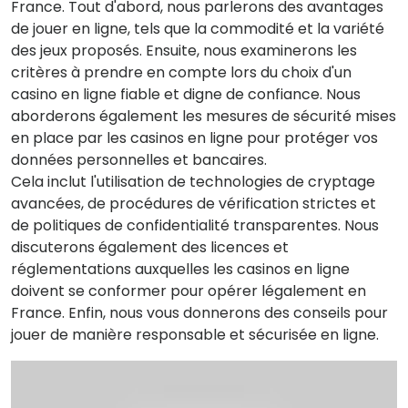
France. Tout d'abord, nous parlerons des avantages
de jouer en ligne, tels que la commodité et la variété
des jeux proposés. Ensuite, nous examinerons les
critères à prendre en compte lors du choix d'un
casino en ligne fiable et digne de confiance. Nous
aborderons également les mesures de sécurité mises
en place par les casinos en ligne pour protéger vos
données personnelles et bancaires.
Cela inclut l'utilisation de technologies de cryptage
avancées, de procédures de vérification strictes et
de politiques de confidentialité transparentes. Nous
discuterons également des licences et
réglementations auxquelles les casinos en ligne
doivent se conformer pour opérer légalement en
France. Enfin, nous vous donnerons des conseils pour
jouer de manière responsable et sécurisée en ligne.