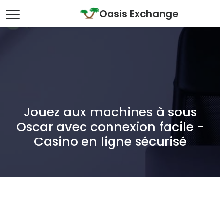
Skip to content
Oasis Exchange
Main Navigation
Jouez aux machines à sous
Oscar avec connexion facile -
Casino en ligne sécurisé