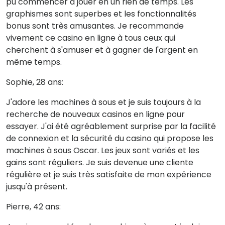
pu commencer à jouer en un rien de temps. Les
graphismes sont superbes et les fonctionnalités
bonus sont très amusantes. Je recommande
vivement ce casino en ligne à tous ceux qui
cherchent à s'amuser et à gagner de l'argent en
même temps.
Sophie, 28 ans:
J'adore les machines à sous et je suis toujours à la
recherche de nouveaux casinos en ligne pour
essayer. J'ai été agréablement surprise par la facilité
de connexion et la sécurité du casino qui propose les
machines à sous Oscar. Les jeux sont variés et les
gains sont réguliers. Je suis devenue une cliente
régulière et je suis très satisfaite de mon expérience
jusqu'à présent.
Pierre, 42 ans: