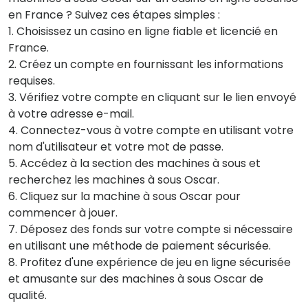
en France ? Suivez ces étapes simples :
1. Choisissez un casino en ligne fiable et licencié en
France.
2. Créez un compte en fournissant les informations
requises.
3. Vérifiez votre compte en cliquant sur le lien envoyé
à votre adresse e-mail.
4. Connectez-vous à votre compte en utilisant votre
nom d'utilisateur et votre mot de passe.
5. Accédez à la section des machines à sous et
recherchez les machines à sous Oscar.
6. Cliquez sur la machine à sous Oscar pour
commencer à jouer.
7. Déposez des fonds sur votre compte si nécessaire
en utilisant une méthode de paiement sécurisée.
8. Profitez d'une expérience de jeu en ligne sécurisée
et amusante sur des machines à sous Oscar de
qualité.