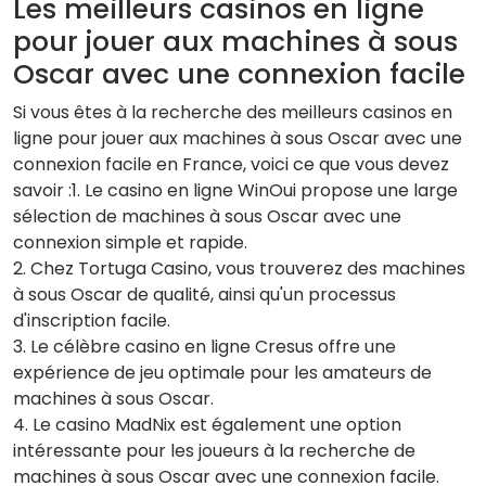
Les meilleurs casinos en ligne
pour jouer aux machines à sous
Oscar avec une connexion facile
Si vous êtes à la recherche des meilleurs casinos en
ligne pour jouer aux machines à sous Oscar avec une
connexion facile en France, voici ce que vous devez
savoir :1. Le casino en ligne WinOui propose une large
sélection de machines à sous Oscar avec une
connexion simple et rapide.
2. Chez Tortuga Casino, vous trouverez des machines
à sous Oscar de qualité, ainsi qu'un processus
d'inscription facile.
3. Le célèbre casino en ligne Cresus offre une
expérience de jeu optimale pour les amateurs de
machines à sous Oscar.
4. Le casino MadNix est également une option
intéressante pour les joueurs à la recherche de
machines à sous Oscar avec une connexion facile.