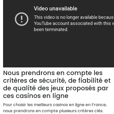
Nous prendrons en compte les
critères de sécurité, de fiabilité et
de qualité des jeux proposés par
ces casinos en ligne
Pour choisir les meilleurs casinos en ligne en France,
nous prendrons en compte plusieurs critères clés.