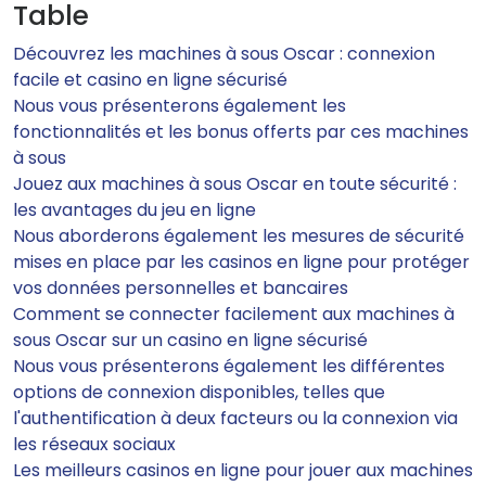
Table
Découvrez les machines à sous Oscar : connexion
facile et casino en ligne sécurisé
Nous vous présenterons également les
fonctionnalités et les bonus offerts par ces machines
à sous
Jouez aux machines à sous Oscar en toute sécurité :
les avantages du jeu en ligne
Nous aborderons également les mesures de sécurité
mises en place par les casinos en ligne pour protéger
vos données personnelles et bancaires
Comment se connecter facilement aux machines à
sous Oscar sur un casino en ligne sécurisé
Nous vous présenterons également les différentes
options de connexion disponibles, telles que
l'authentification à deux facteurs ou la connexion via
les réseaux sociaux
Les meilleurs casinos en ligne pour jouer aux machines