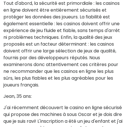
Tout d'abord, la sécurité est primordiale : les casinos
en ligne doivent être entièrement sécurisés et
protéger les données des joueurs. La fiabilité est
également essentielle : les casinos doivent offrir une
expérience de jeu fluide et fiable, sans temps d'arrêt
ni problèmes techniques. Enfin, la qualité des jeux
proposés est un facteur déterminant : les casinos
doivent offrir une large sélection de jeux de qualité,
fournis par des développeurs réputés. Nous
examinerons donc attentivement ces critères pour
ne recommander que les casinos en ligne les plus
sûrs, les plus fiables et les plus agréables pour les
joueurs français.
Jean, 35 ans:
J'ai récemment découvert le casino en ligne sécurisé
qui propose des machines à sous Oscar et je dois dire
que je suis ravi! L'inscription a été un jeu d'enfant et j'ai