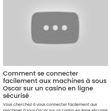
Comment se connecter
facilement aux machines à sous
Oscar sur un casino en ligne
sécurisé
Vous cherchez à vous connecter facilement aux
machines à sous Oscar sur un casino en ligne sécurisé