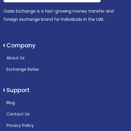
Oasis Exchange is a fast-growing money transfer and
foreign exchange brand for individuals in the UAE.
Company
About Us
Exchange Rates
Support
Blog
Contact Us
Privacy Policy