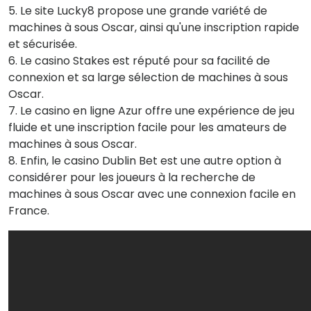
5. Le site Lucky8 propose une grande variété de
machines à sous Oscar, ainsi qu'une inscription rapide
et sécurisée.
6. Le casino Stakes est réputé pour sa facilité de
connexion et sa large sélection de machines à sous
Oscar.
7. Le casino en ligne Azur offre une expérience de jeu
fluide et une inscription facile pour les amateurs de
machines à sous Oscar.
8. Enfin, le casino Dublin Bet est une autre option à
considérer pour les joueurs à la recherche de
machines à sous Oscar avec une connexion facile en
France.