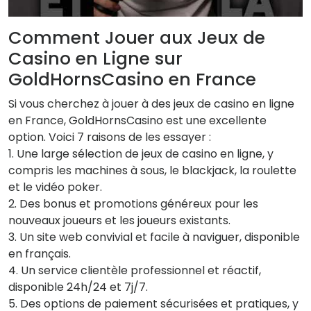
Comment Jouer aux Jeux de
Casino en Ligne sur
GoldHornsCasino en France
Si vous cherchez à jouer à des jeux de casino en ligne
en France, GoldHornsCasino est une excellente
option. Voici 7 raisons de les essayer :
1. Une large sélection de jeux de casino en ligne, y
compris les machines à sous, le blackjack, la roulette
et le vidéo poker.
2. Des bonus et promotions généreux pour les
nouveaux joueurs et les joueurs existants.
3. Un site web convivial et facile à naviguer, disponible
en français.
4. Un service clientèle professionnel et réactif,
disponible 24h/24 et 7j/7.
5. Des options de paiement sécurisées et pratiques, y