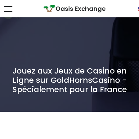
Skip to content
Oasis Exchange
Main Navigation
Jouez aux Jeux de Casino en
Ligne sur GoldHornsCasino -
Spécialement pour la France