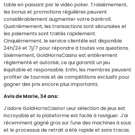
table en passant par le vidéo poker. Troisièmement,
les bonus et promotions régulières peuvent
considérablement augmenter votre bankroll.
Quatrièmement, les transactions sont sécurisées et
les paiements sont traités rapidement.
Cinquièmement, le service clientèle est disponible
24h/24 et 7j/7 pour répondre à toutes vos questions.
Sixièmement, GoldHornsCasino est entièrement
réglementé et autorisé, ce qui garantit un jeu
équitable et responsable. Enfin, les membres peuvent
profiter de tournois et de compétitions exclusifs pour
gagner des prix encore plus importants.
Avis de Marie, 34 ans:
J'adore GoldHornsCasino! Leur sélection de jeux est
incroyable et la plateforme est facile à naviguer. J'ai
récemment gagné gros sur l'une des machines à sous
et le processus de retrait a été rapide et sans tracas.