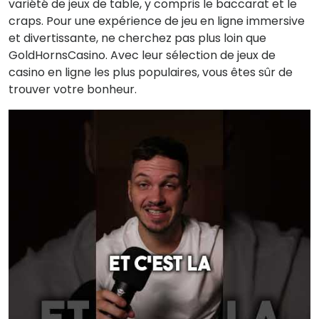
variété de jeux de table, y compris le baccarat et le
craps. Pour une expérience de jeu en ligne immersive
et divertissante, ne cherchez pas plus loin que
GoldHornsCasino. Avec leur sélection de jeux de
casino en ligne les plus populaires, vous êtes sûr de
trouver votre bonheur.