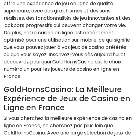
offre une expérience de jeu en ligne de qualité
supérieure, avec des graphismes et des sons
réalistes, des fonctionnalités de jeu innovantes et des
jackpots progressifs qui peuvent changer votre vie.
De plus, notre casino en ligne est entièrement
optimisé pour une utilisation sur mobile, ce qui signifie
que vous pouvez jouer à vos jeux de casino préférés
où que vous soyez. Inscrivez-vous dès aujourd'hui et
découvrez pourquoi GoldHornsCasino est le choix
numéro un pour les joueurs de casino en ligne en
France.
GoldHornsCasino: La Meilleure
Expérience de Jeux de Casino en
Ligne en France
Si vous cherchez la meilleure expérience de casino en
ligne en France, ne cherchez pas plus loin que
GoldHornsCasino. Avec une large sélection de jeux de