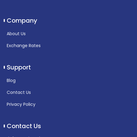
Company
About Us
Exchange Rates
Support
Blog
Contact Us
Privacy Policy
Contact Us