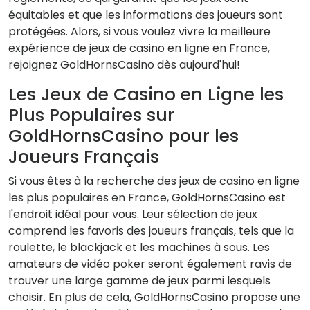
équitables et que les informations des joueurs sont
protégées. Alors, si vous voulez vivre la meilleure
expérience de jeux de casino en ligne en France,
rejoignez GoldHornsCasino dès aujourd'hui!
Les Jeux de Casino en Ligne les
Plus Populaires sur
GoldHornsCasino pour les
Joueurs Français
Si vous êtes à la recherche des jeux de casino en ligne
les plus populaires en France, GoldHornsCasino est
l'endroit idéal pour vous. Leur sélection de jeux
comprend les favoris des joueurs français, tels que la
roulette, le blackjack et les machines à sous. Les
amateurs de vidéo poker seront également ravis de
trouver une large gamme de jeux parmi lesquels
choisir. En plus de cela, GoldHornsCasino propose une