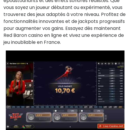
époustouflants et des effets sonores réalistes. Que
vous soyez un joueur débutant ou expérimenté, vous
trouverez des jeux adaptés à votre niveau. Profitez de
fonctionnalités innovantes et de jackpots progressifs
pour augmenter vos gains. Essayez dès maintenant
Red Baron casino en ligne et vivez une expérience de
jeu inoubliable en France.