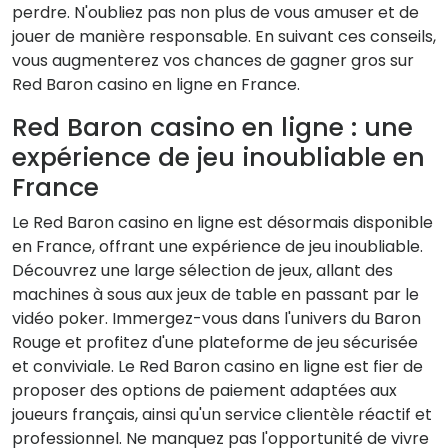
perdre. N'oubliez pas non plus de vous amuser et de
jouer de manière responsable. En suivant ces conseils,
vous augmenterez vos chances de gagner gros sur
Red Baron casino en ligne en France.
Red Baron casino en ligne : une
expérience de jeu inoubliable en
France
Le Red Baron casino en ligne est désormais disponible
en France, offrant une expérience de jeu inoubliable.
Découvrez une large sélection de jeux, allant des
machines à sous aux jeux de table en passant par le
vidéo poker. Immergez-vous dans l'univers du Baron
Rouge et profitez d'une plateforme de jeu sécurisée
et conviviale. Le Red Baron casino en ligne est fier de
proposer des options de paiement adaptées aux
joueurs français, ainsi qu'un service clientèle réactif et
professionnel. Ne manquez pas l'opportunité de vivre