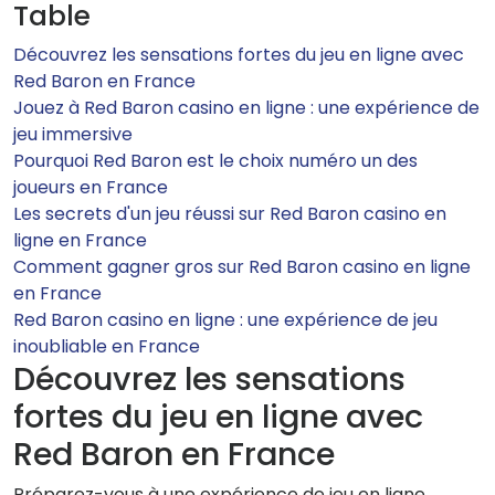
Table
Découvrez les sensations fortes du jeu en ligne avec
Red Baron en France
Jouez à Red Baron casino en ligne : une expérience de
jeu immersive
Pourquoi Red Baron est le choix numéro un des
joueurs en France
Les secrets d'un jeu réussi sur Red Baron casino en
ligne en France
Comment gagner gros sur Red Baron casino en ligne
en France
Red Baron casino en ligne : une expérience de jeu
inoubliable en France
Découvrez les sensations
fortes du jeu en ligne avec
Red Baron en France
Préparez-vous à une expérience de jeu en ligne