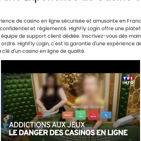
érience de casino en ligne sécurisée et amusante en France
confidentiel et réglementé. HighFly Login offre une platef
e équipe de support client dédiée. Inscrivez-vous dès m
ordre. HighFly Login, c'est la garantie d'une expérience de
clé d'un casino en ligne de qualité.