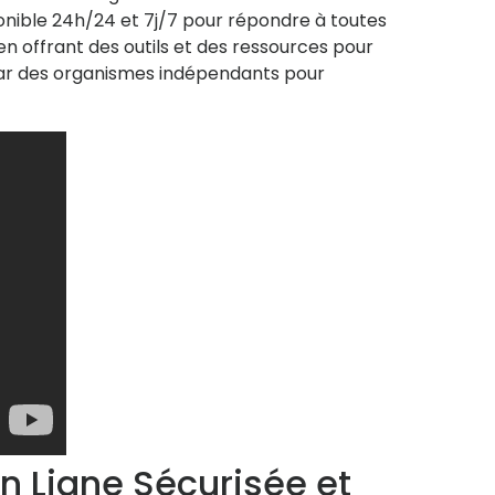
isponible 24h/24 et 7j/7 pour répondre à toutes
n offrant des outils et des ressources pour
é par des organismes indépendants pour
en Ligne Sécurisée et