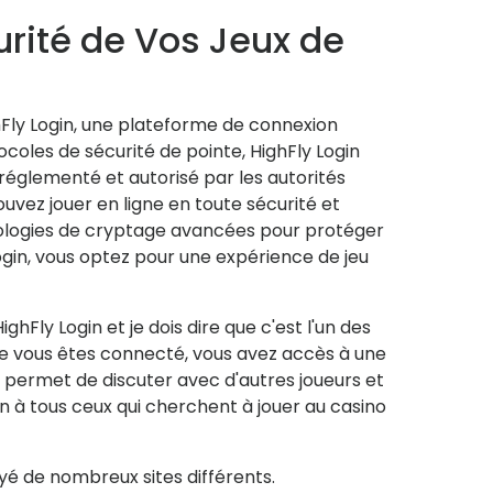
rité de Vos Jeux de
Fly Login, une plateforme de connexion
coles de sécurité de pointe, HighFly Login
 réglementé et autorisé par les autorités
ouvez jouer en ligne en toute sécurité et
hnologies de cryptage avancées pour protéger
Login, vous optez pour une expérience de jeu
hFly Login et je dois dire que c'est l'un des
is que vous êtes connecté, vous avez accès à une
e permet de discuter avec d'autres joueurs et
à tous ceux qui cherchent à jouer au casino
sayé de nombreux sites différents.