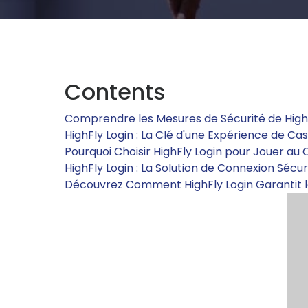
Contents
Comprendre les Mesures de Sécurité de HighF
HighFly Login : La Clé d'une Expérience de C
Pourquoi Choisir HighFly Login pour Jouer au
HighFly Login : La Solution de Connexion Sécu
Découvrez Comment HighFly Login Garantit la