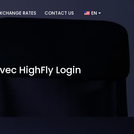
EN
XCHANGE RATES
CONTACT US
vec HighFly Login