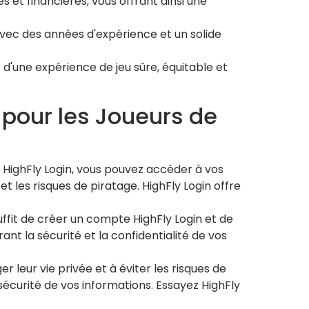
 et financières, vous offrant ainsi une
, avec des années d'expérience et un solide
 d'une expérience de jeu sûre, équitable et
 pour les Joueurs de
c HighFly Login, vous pouvez accéder à vos
 et les risques de piratage. HighFly Login offre
suffit de créer un compte HighFly Login et de
ant la sécurité et la confidentialité de vos
r leur vie privée et à éviter les risques de
 sécurité de vos informations. Essayez HighFly