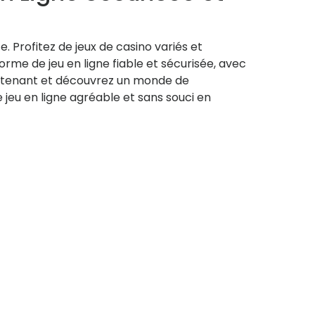
. Profitez de jeux de casino variés et
orme de jeu en ligne fiable et sécurisée, avec
aintenant et découvrez un monde de
 jeu en ligne agréable et sans souci en