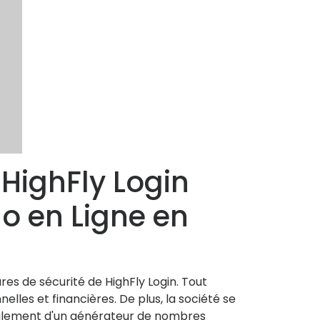
HighFly Login
o en Ligne en
res de sécurité de HighFly Login. Tout
lles et financières. De plus, la société se
 également d'un générateur de nombres