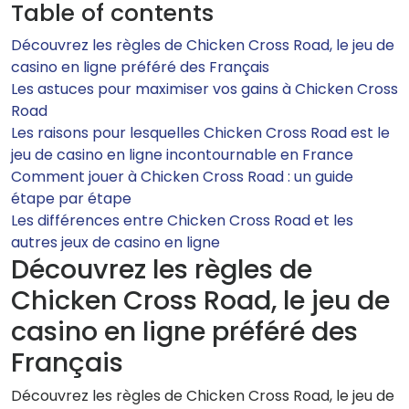
Table of contents
Découvrez les règles de Chicken Cross Road, le jeu de
casino en ligne préféré des Français
Les astuces pour maximiser vos gains à Chicken Cross
Road
Les raisons pour lesquelles Chicken Cross Road est le
jeu de casino en ligne incontournable en France
Comment jouer à Chicken Cross Road : un guide
étape par étape
Les différences entre Chicken Cross Road et les
autres jeux de casino en ligne
Découvrez les règles de
Chicken Cross Road, le jeu de
casino en ligne préféré des
Français
Découvrez les règles de Chicken Cross Road, le jeu de