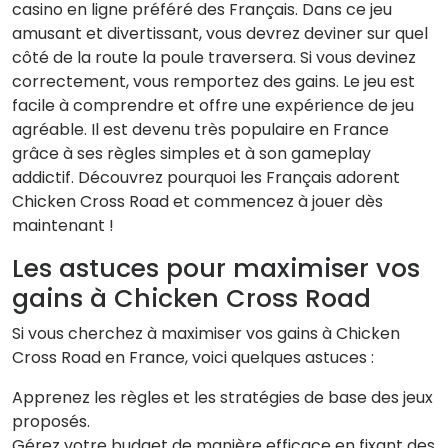
casino en ligne préféré des Français. Dans ce jeu
amusant et divertissant, vous devrez deviner sur quel
côté de la route la poule traversera. Si vous devinez
correctement, vous remportez des gains. Le jeu est
facile à comprendre et offre une expérience de jeu
agréable. Il est devenu très populaire en France
grâce à ses règles simples et à son gameplay
addictif. Découvrez pourquoi les Français adorent
Chicken Cross Road et commencez à jouer dès
maintenant !
Les astuces pour maximiser vos
gains à Chicken Cross Road
Si vous cherchez à maximiser vos gains à Chicken
Cross Road en France, voici quelques astuces :
Apprenez les règles et les stratégies de base des jeux
proposés.
Gérez votre budget de manière efficace en fixant des