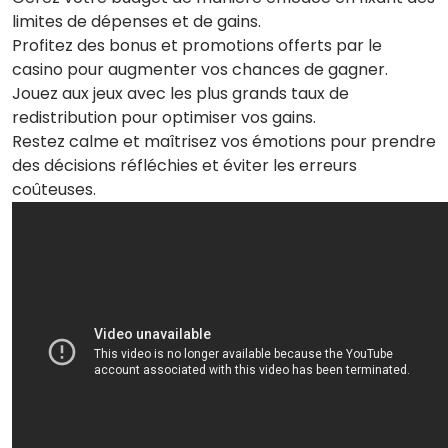
limites de dépenses et de gains.
Profitez des bonus et promotions offerts par le
casino pour augmenter vos chances de gagner.
Jouez aux jeux avec les plus grands taux de
redistribution pour optimiser vos gains.
Restez calme et maîtrisez vos émotions pour prendre
des décisions réfléchies et éviter les erreurs
coûteuses.