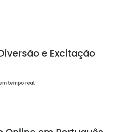
Diversão e Excitação
 em tempo real.