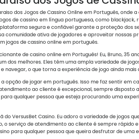
Paraiso dos Jogos de Cassin
raiso dos Jogos de Cassino Online em Português, onde a
ogos de cassino em língua portuguesa, como blackjack, r
a plataforma segura e confiável garante a proteção dos s
sa comunidade ativa de jogadores e aproveitar nossas pr
m jogos de cassino online em português.
ionante de casino online em Português! Eu, Bruno, 35 an
um dos melhores. Eles têm uma ampla variedade de jogos, i
r e navegar, o que torna a experiência de jogo ainda mais
é a opção de jogar em português. Isso me faz sentir em 
 atendimento ao cliente é excepcional, sempre disposto 
 para qualquer pessoa que esteja procurando uma exper
ã do VersusBet Casino. Eu adoro a variedade de jogos qu
 o serviço de atendimento ao cliente é sempre rápido e
sino para qualquer pessoa que queira desfrutar de uma e