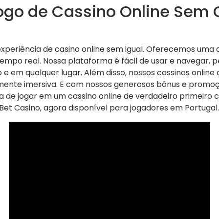
Jogo de Cassino Online Sem
periência de casino online sem igual. Oferecemos uma a
empo real. Nossa plataforma é fácil de usar e navegar, p
e em qualquer lugar. Além disso, nossos cassinos online 
mente imersiva. E com nossos generosos bônus e promoçõ
a de jogar em um cassino online de verdadeiro primeiro 
et Casino, agora disponível para jogadores em Portugal.