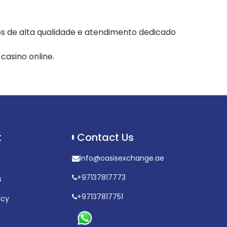
s de alta qualidade e atendimento dedicado
casino online.
t
Contact Us
info@oasisexchange.ae
+97137817773
s
+97137817751
icy