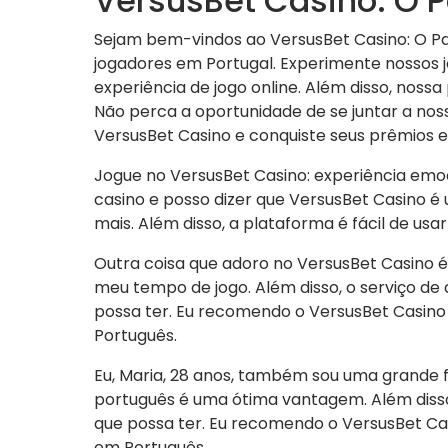
VersusBet Casino: O 
Sejam bem-vindos ao VersusBet Casino: O Pa
jogadores em Portugal. Experimente nossos j
experiência de jogo online. Além disso, noss
Não perca a oportunidade de se juntar a nos
VersusBet Casino e conquiste seus prêmios e
Jogue no VersusBet Casino: experiência emoc
casino e posso dizer que VersusBet Casino é 
mais. Além disso, a plataforma é fácil de usa
Outra coisa que adoro no VersusBet Casino 
meu tempo de jogo. Além disso, o serviço de
possa ter. Eu recomendo o VersusBet Casino
Português.
Eu, Maria, 28 anos, também sou uma grande f
português é uma ótima vantagem. Além disso,
que possa ter. Eu recomendo o VersusBet Ca
em Português.