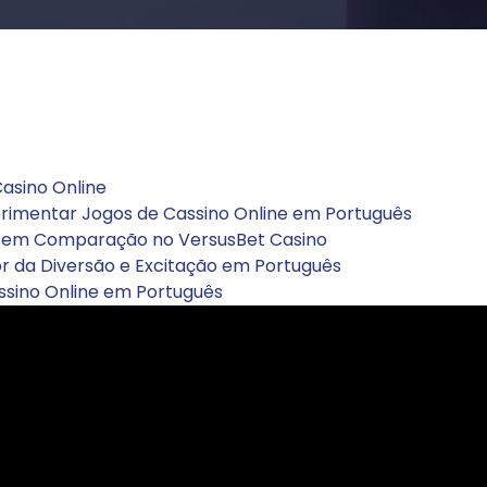
asino Online
perimentar Jogos de Cassino Online em Português
 Sem Comparação no VersusBet Casino
r da Diversão e Excitação em Português
ssino Online em Português