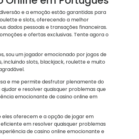
o Online em Português
 diversão e a emoção estão garantidas para
oulette e slots, oferecendo a melhor
eus dados pessoais e transações financeiras.
omoções e ofertas exclusivas. Tente agora o
os, sou um jogador emocionado por jogos de
ncluindo slots, blackjack, roulette e muito
 agradável.
casa e me permite desfrutar plenamente do
a ajudar e resolver quaisquer problemas que
iência emocionante de casino online em
e eles oferecem e a opção de jogar em
 eficiente em resolver quaisquer problemas
xperiência de casino online emocionante e