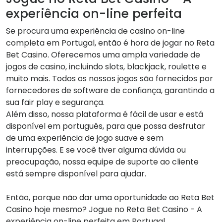
experiência on-line perfeita
Se procura uma experiência de casino on-line
completa em Portugal, então é hora de jogar no Reta
Bet Casino. Oferecemos uma ampla variedade de
jogos de casino, incluindo slots, blackjack, roulette e
muito mais. Todos os nossos jogos são fornecidos por
fornecedores de software de confiança, garantindo a
sua fair play e segurança.
Além disso, nossa plataforma é fácil de usar e está
disponível em português, para que possa desfrutar
de uma experiência de jogo suave e sem
interrupções. E se você tiver alguma dúvida ou
preocupação, nossa equipe de suporte ao cliente
está sempre disponível para ajudar.
Então, porque não dar uma oportunidade ao Reta Bet
Casino hoje mesmo? Jogue no Reta Bet Casino - A
experiência on-line perfeita em Portugal.