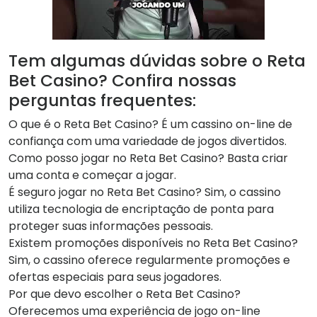
Tem algumas dúvidas sobre o Reta
Bet Casino? Confira nossas
perguntas frequentes:
O que é o Reta Bet Casino? É um cassino on-line de
confiança com uma variedade de jogos divertidos.
Como posso jogar no Reta Bet Casino? Basta criar
uma conta e começar a jogar.
É seguro jogar no Reta Bet Casino? Sim, o cassino
utiliza tecnologia de encriptação de ponta para
proteger suas informações pessoais.
Existem promoções disponíveis no Reta Bet Casino?
Sim, o cassino oferece regularmente promoções e
ofertas especiais para seus jogadores.
Por que devo escolher o Reta Bet Casino?
Oferecemos uma experiência de jogo on-line