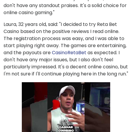
don't have any standout praises. It's a solid choice for
online casino gaming."
Laura, 32 years old, said: "I decided to try Reta Bet
Casino based on the positive reviews I read online.
The registration process was easy, and I was able to
start playing right away. The games are entertaining,
and the payouts are
CasinoRetaBet
as expected. I
don't have any major issues, but I also don't feel
particularly impressed. It's a decent online casino, but
I'm not sure if I'll continue playing here in the long run."