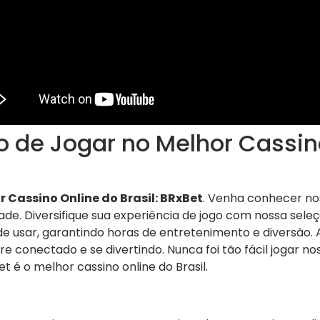
de Jogar no Melhor Cassino 
 Cassino Online do Brasil: BRxBet
. Venha conhecer no
de. Diversifique sua experiência de jogo com nossa seleç
l de usar, garantindo horas de entretenimento e diversão
conectado e se divertindo. Nunca foi tão fácil jogar nos 
 é o melhor cassino online do Brasil.