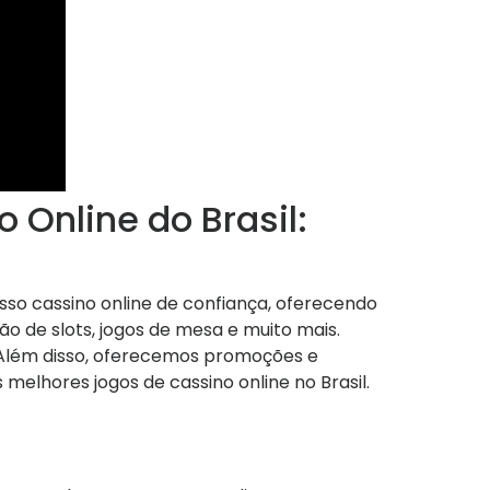
Online do Brasil:
sso cassino online de confiança, oferecendo
ão de slots, jogos de mesa e muito mais.
. Além disso, oferecemos promoções e
melhores jogos de cassino online no Brasil.