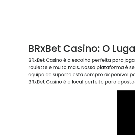
BRxBet Casino: O Luga
BRxBet Casino é a escolha perfeita para joga
roulette e muito mais. Nossa plataforma é seg
equipe de suporte está sempre disponível p
BRxBet Casino é o local perfeito para apost