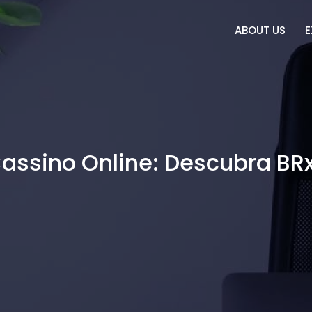
ABOUT US
E
assino Online: Descubra BR