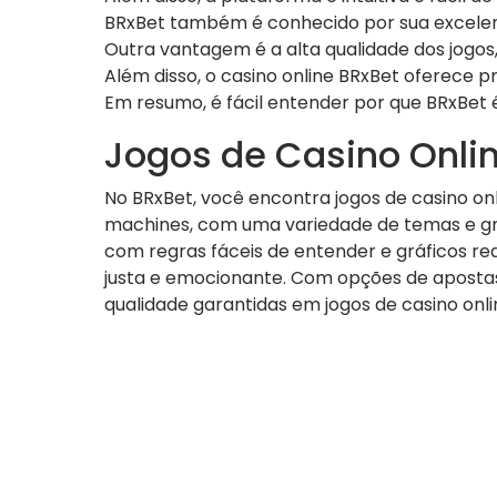
BRxBet também é conhecido por sua excelent
Outra vantagem é a alta qualidade dos jogos
Além disso, o casino online BRxBet oferece p
Em resumo, é fácil entender por que BRxBet é 
Jogos de Casino Onli
No BRxBet, você encontra jogos de casino on
machines, com uma variedade de temas e gr
com regras fáceis de entender e gráficos rea
justa e emocionante. Com opções de apostas 
qualidade garantidas em jogos de casino onli