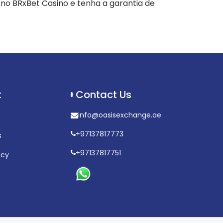
o BRxBet Casino e tenha a garantia de
t
Contact Us
info@oasisexchange.ae
+97137817773
s
+97137817751
icy