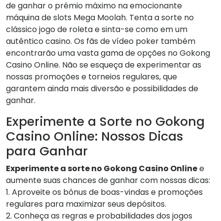
de ganhar o prémio máximo na emocionante
máquina de slots Mega Moolah. Tenta a sorte no
clássico jogo de roleta e sinta-se como em um
autêntico casino. Os fãs de vídeo poker também
encontrarão uma vasta gama de opções no Gokong
Casino Online. Não se esqueça de experimentar as
nossas promoções e torneios regulares, que
garantem ainda mais diversão e possibilidades de
ganhar.
Experimente a Sorte no Gokong
Casino Online: Nossos Dicas
para Ganhar
Experimente a sorte no Gokong Casino Online
e
aumente suas chances de ganhar com nossas dicas:
1. Aproveite os bônus de boas-vindas e promoções
regulares para maximizar seus depósitos.
2. Conheça as regras e probabilidades dos jogos