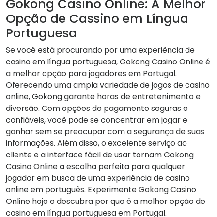
Gokong Casino Online: A Melhor
Opção de Cassino em Língua
Portuguesa
Se você está procurando por uma experiência de
casino em língua portuguesa, Gokong Casino Online é
a melhor opção para jogadores em Portugal.
Oferecendo uma ampla variedade de jogos de casino
online, Gokong garante horas de entretenimento e
diversão. Com opções de pagamento seguras e
confiáveis, você pode se concentrar em jogar e
ganhar sem se preocupar com a segurança de suas
informações. Além disso, o excelente serviço ao
cliente e a interface fácil de usar tornam Gokong
Casino Online a escolha perfeita para qualquer
jogador em busca de uma experiência de casino
online em português. Experimente Gokong Casino
Online hoje e descubra por que é a melhor opção de
casino em língua portuguesa em Portugal.