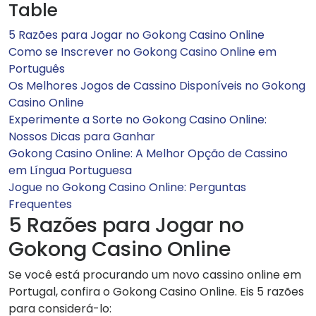
Table
5 Razões para Jogar no Gokong Casino Online
Como se Inscrever no Gokong Casino Online em
Português
Os Melhores Jogos de Cassino Disponíveis no Gokong
Casino Online
Experimente a Sorte no Gokong Casino Online:
Nossos Dicas para Ganhar
Gokong Casino Online: A Melhor Opção de Cassino
em Língua Portuguesa
Jogue no Gokong Casino Online: Perguntas
Frequentes
5 Razões para Jogar no
Gokong Casino Online
Se você está procurando um novo cassino online em
Portugal, confira o Gokong Casino Online. Eis 5 razões
para considerá-lo: