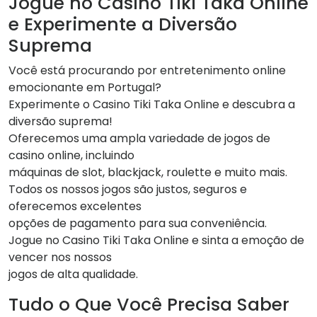
Jogue no Casino Tiki Taka Online
e Experimente a Diversão
Suprema
Você está procurando por entretenimento online
emocionante em Portugal?
Experimente o Casino Tiki Taka Online e descubra a
diversão suprema!
Oferecemos uma ampla variedade de jogos de
casino online, incluindo
máquinas de slot, blackjack, roulette e muito mais.
Todos os nossos jogos são justos, seguros e
oferecemos excelentes
opções de pagamento para sua conveniência.
Jogue no Casino Tiki Taka Online e sinta a emoção de
vencer nos nossos
jogos de alta qualidade.
Tudo o Que Você Precisa Saber