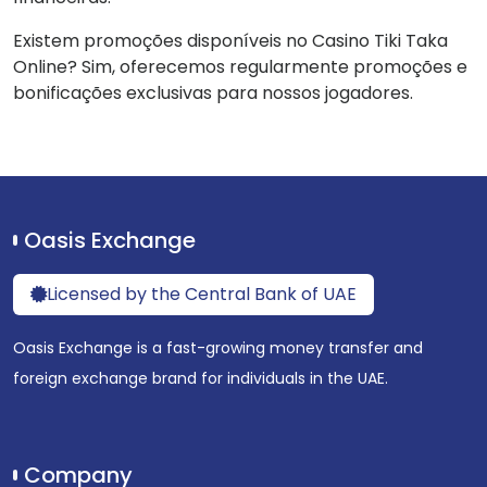
Existem promoções disponíveis no Casino Tiki Taka
Online? Sim, oferecemos regularmente promoções e
bonificações exclusivas para nossos jogadores.
Oasis Exchange
Licensed by the Central Bank of UAE
Oasis Exchange is a fast-growing money transfer and
foreign exchange brand for individuals in the UAE.
Company