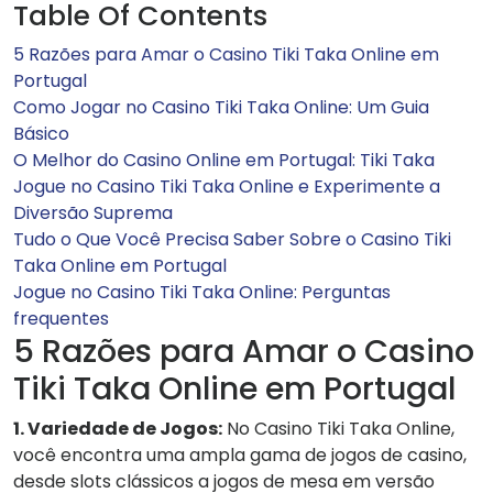
Table Of Contents
5 Razões para Amar o Casino Tiki Taka Online em
Portugal
Como Jogar no Casino Tiki Taka Online: Um Guia
Básico
O Melhor do Casino Online em Portugal: Tiki Taka
Jogue no Casino Tiki Taka Online e Experimente a
Diversão Suprema
Tudo o Que Você Precisa Saber Sobre o Casino Tiki
Taka Online em Portugal
Jogue no Casino Tiki Taka Online: Perguntas
frequentes
5 Razões para Amar o Casino
Tiki Taka Online em Portugal
1. Variedade de Jogos:
No Casino Tiki Taka Online,
você encontra uma ampla gama de jogos de casino,
desde slots clássicos a jogos de mesa em versão