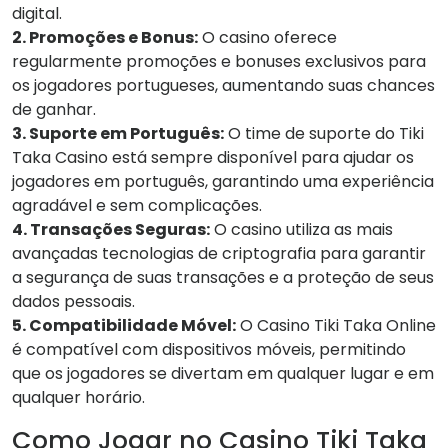
digital.
2. Promoções e Bonus:
O casino oferece
regularmente promoções e bonuses exclusivos para
os jogadores portugueses, aumentando suas chances
de ganhar.
3. Suporte em Português:
O time de suporte do Tiki
Taka Casino está sempre disponível para ajudar os
jogadores em português, garantindo uma experiência
agradável e sem complicações.
4. Transações Seguras:
O casino utiliza as mais
avançadas tecnologias de criptografia para garantir
a segurança de suas transações e a proteção de seus
dados pessoais.
5. Compatibilidade Móvel:
O Casino Tiki Taka Online
é compatível com dispositivos móveis, permitindo
que os jogadores se divertam em qualquer lugar e em
qualquer horário.
Como Jogar no Casino Tiki Taka