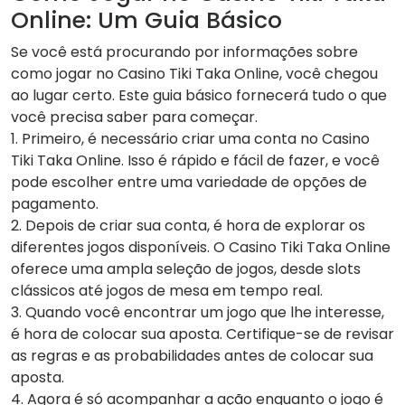
Online: Um Guia Básico
Se você está procurando por informações sobre
como jogar no Casino Tiki Taka Online, você chegou
ao lugar certo. Este guia básico fornecerá tudo o que
você precisa saber para começar.
1. Primeiro, é necessário criar uma conta no Casino
Tiki Taka Online. Isso é rápido e fácil de fazer, e você
pode escolher entre uma variedade de opções de
pagamento.
2. Depois de criar sua conta, é hora de explorar os
diferentes jogos disponíveis. O Casino Tiki Taka Online
oferece uma ampla seleção de jogos, desde slots
clássicos até jogos de mesa em tempo real.
3. Quando você encontrar um jogo que lhe interesse,
é hora de colocar sua aposta. Certifique-se de revisar
as regras e as probabilidades antes de colocar sua
aposta.
4. Agora é só acompanhar a ação enquanto o jogo é