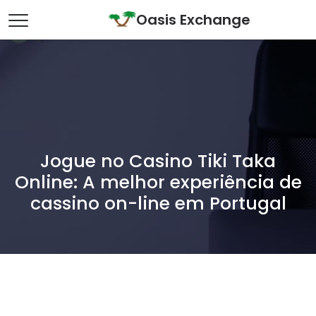
Skip to content
Oasis Exchange
Main Navigation
Jogue no Casino Tiki Taka
Online: A melhor experiência de
cassino on-line em Portugal