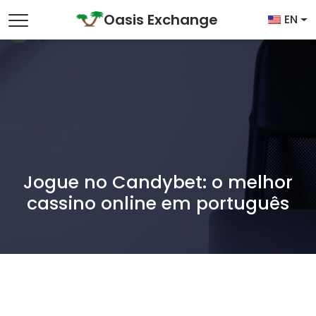
Skip to content
Oasis Exchange
EN
Main Navigation
Jogue no Candybet: o melhor
cassino online em português