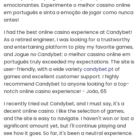
emocionantes. Experimente o melhor cassino online
em português e sinta a emoção de jogar como nunca
antes!
I had the best online casino experience at Candybet!
As a retired engineer, I was looking for a trustworthy
and entertaining platform to play my favorite games,
and Jogue no Candybet: o melhor cassino online em
português truly exceeded my expectations. The site is
user-friendly, with a wide variety
candybet.pt
of
games and excellent customer support. I highly
recommend Candybet to anyone looking for a top-
notch online casino experience! - João, 65
I recently tried out Candybet, and I must say, it's a
decent online casino. I like the selection of games,
and the site is easy to navigate. I haven't won or lost a
significant amount yet, but I'll continue playing and
see how it goes. So far, it's been a neutral experience.