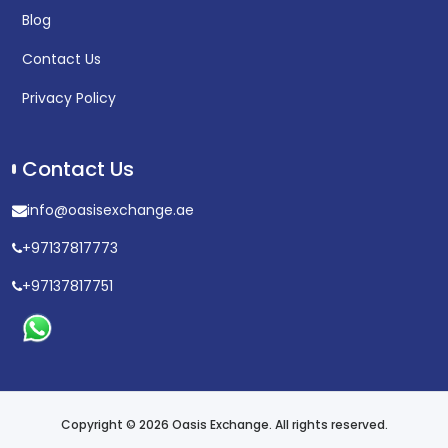
Blog
Contact Us
Privacy Policy
Contact Us
info@oasisexchange.ae
+97137817773
+97137817751
Copyright © 2026 Oasis Exchange. All rights reserved.