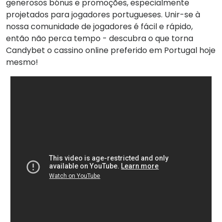
generosos bónus e promoções, especialmente
projetados para jogadores portugueses. Unir-se à
nossa comunidade de jogadores é fácil e rápido,
então não perca tempo - descubra o que torna
Candybet o cassino online preferido em Portugal hoje
mesmo!