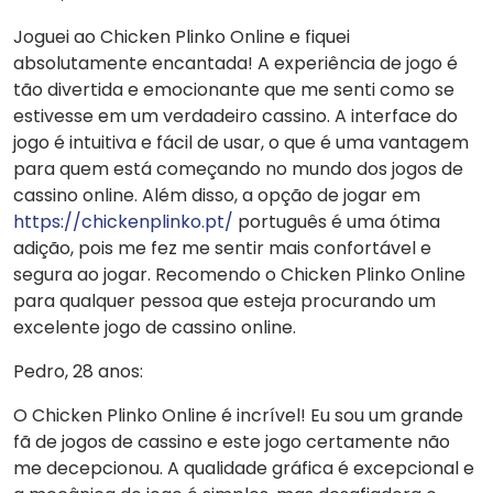
Joguei ao Chicken Plinko Online e fiquei
absolutamente encantada! A experiência de jogo é
tão divertida e emocionante que me senti como se
estivesse em um verdadeiro cassino. A interface do
jogo é intuitiva e fácil de usar, o que é uma vantagem
para quem está começando no mundo dos jogos de
cassino online. Além disso, a opção de jogar em
https://chickenplinko.pt/
português é uma ótima
adição, pois me fez me sentir mais confortável e
segura ao jogar. Recomendo o Chicken Plinko Online
para qualquer pessoa que esteja procurando um
excelente jogo de cassino online.
Pedro, 28 anos:
O Chicken Plinko Online é incrível! Eu sou um grande
fã de jogos de cassino e este jogo certamente não
me decepcionou. A qualidade gráfica é excepcional e