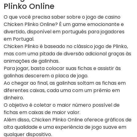
Plinko Online
O que você precisa saber sobre o jogo de casino
Chicken Plinko Online? É um game emocionante e
divertido, disponível em português para jogadores
em Portugal.
Chicken Plinko é baseado no clássico jogo de Plinko,
mas com uma pitada de diversão adicional graças às
animações de galinhas.
Para jogar, basta colocar suas fichas e assistir às
galinhas descerem a placa de jogo.
Ao chegar ao final, as galinhas soltam as fichas em
diferentes caixas, cada uma com um prêmio em
dinheiro.
O objetivo é coletar o maior número possível de
fichas em caixas de maior valor.
Além disso, Chicken Plinko Online oferece gráficos de
alta qualidade e uma experiência de jogo suave em
qualquer dispositivo.