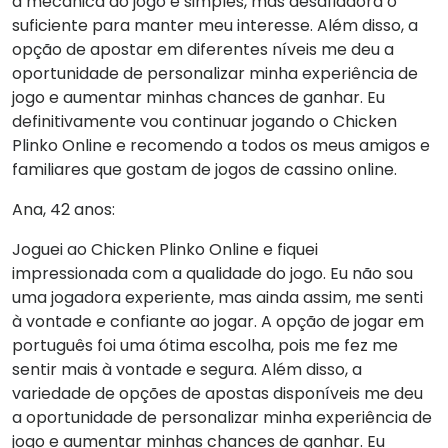
a mecânica do jogo é simples, mas desafiadora o
suficiente para manter meu interesse. Além disso, a
opção de apostar em diferentes níveis me deu a
oportunidade de personalizar minha experiência de
jogo e aumentar minhas chances de ganhar. Eu
definitivamente vou continuar jogando o Chicken
Plinko Online e recomendo a todos os meus amigos e
familiares que gostam de jogos de cassino online.
Ana, 42 anos:
Joguei ao Chicken Plinko Online e fiquei
impressionada com a qualidade do jogo. Eu não sou
uma jogadora experiente, mas ainda assim, me senti
à vontade e confiante ao jogar. A opção de jogar em
português foi uma ótima escolha, pois me fez me
sentir mais à vontade e segura. Além disso, a
variedade de opções de apostas disponíveis me deu
a oportunidade de personalizar minha experiência de
jogo e aumentar minhas chances de ganhar. Eu