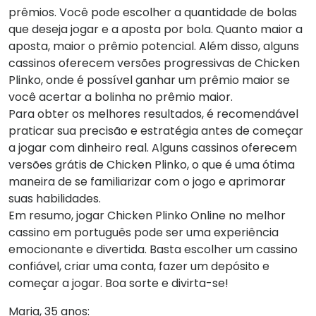
prêmios. Você pode escolher a quantidade de bolas
que deseja jogar e a aposta por bola. Quanto maior a
aposta, maior o prêmio potencial. Além disso, alguns
cassinos oferecem versões progressivas de Chicken
Plinko, onde é possível ganhar um prêmio maior se
você acertar a bolinha no prêmio maior.
Para obter os melhores resultados, é recomendável
praticar sua precisão e estratégia antes de começar
a jogar com dinheiro real. Alguns cassinos oferecem
versões grátis de Chicken Plinko, o que é uma ótima
maneira de se familiarizar com o jogo e aprimorar
suas habilidades.
Em resumo, jogar Chicken Plinko Online no melhor
cassino em português pode ser uma experiência
emocionante e divertida. Basta escolher um cassino
confiável, criar uma conta, fazer um depósito e
começar a jogar. Boa sorte e divirta-se!
Maria, 35 anos: