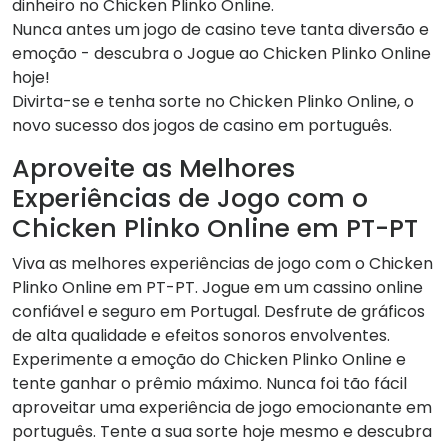
dinheiro no Chicken Plinko Online.
Nunca antes um jogo de casino teve tanta diversão e
emoção - descubra o Jogue ao Chicken Plinko Online
hoje!
Divirta-se e tenha sorte no Chicken Plinko Online, o
novo sucesso dos jogos de casino em português.
Aproveite as Melhores
Experiências de Jogo com o
Chicken Plinko Online em PT-PT
Viva as melhores experiências de jogo com o Chicken
Plinko Online em PT-PT. Jogue em um cassino online
confiável e seguro em Portugal. Desfrute de gráficos
de alta qualidade e efeitos sonoros envolventes.
Experimente a emoção do Chicken Plinko Online e
tente ganhar o prêmio máximo. Nunca foi tão fácil
aproveitar uma experiência de jogo emocionante em
português. Tente a sua sorte hoje mesmo e descubra