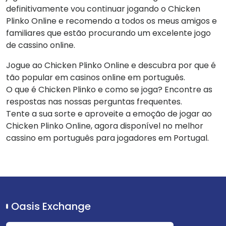
definitivamente vou continuar jogando o Chicken
Plinko Online e recomendo a todos os meus amigos e
familiares que estão procurando um excelente jogo
de cassino online.
Jogue ao Chicken Plinko Online e descubra por que é
tão popular em casinos online em português.
O que é Chicken Plinko e como se joga? Encontre as
respostas nas nossas perguntas frequentes.
Tente a sua sorte e aproveite a emoção de jogar ao
Chicken Plinko Online, agora disponível no melhor
cassino em português para jogadores em Portugal.
Oasis Exchange