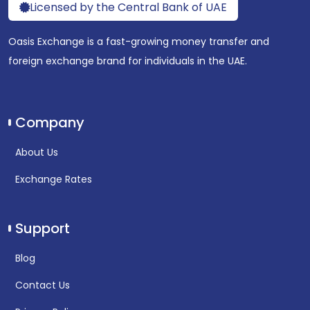
Licensed by the Central Bank of UAE
Oasis Exchange is a fast-growing money transfer and
foreign exchange brand for individuals in the UAE.
Company
About Us
Exchange Rates
Support
Blog
Contact Us