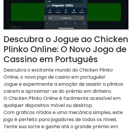
Descubra o Jogue ao Chicken
Plinko Online: O Novo Jogo de
Cassino em Português
Descubra o excitante mundo do Chicken Plinko
Online, o novo jogo de casino em português!
Jogue e experimente a emoção de assistir a plinkos
cairem e aproximar-se do prêmio em dinheiro.
O Chicken Plinko Online é facilmente acessível em
qualquer dispositivo móvel ou desktop.
Com gráficos nítidos e uma mecânica simples, este
jogo é perfeito para jogadores de todos os níveis.
Tente sua sorte e ganhe até o grande prêmio em