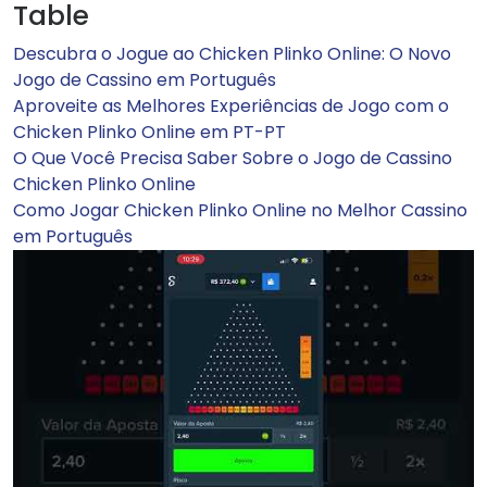
Table
Descubra o Jogue ao Chicken Plinko Online: O Novo
Jogo de Cassino em Português
Aproveite as Melhores Experiências de Jogo com o
Chicken Plinko Online em PT-PT
O Que Você Precisa Saber Sobre o Jogo de Cassino
Chicken Plinko Online
Como Jogar Chicken Plinko Online no Melhor Cassino
em Português