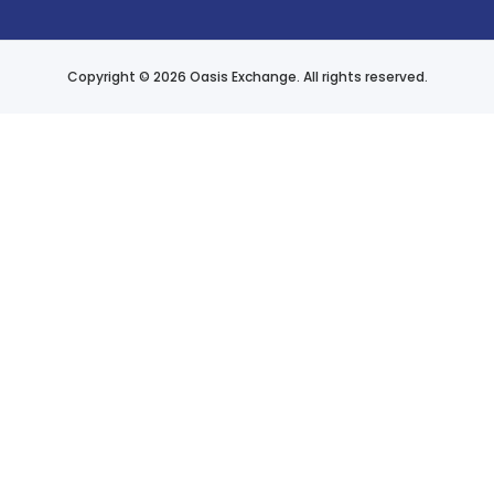
Copyright © 2026 Oasis Exchange. All rights reserved.