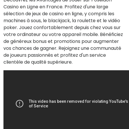
Casino en Ligne en France. Profitez d'une large
sélection de jeux de casino en ligne, y compris les
machines à sous, le blackjack, la roulette et le vidéo
poker. Jouez confortablement depuis chez vous sur
votre ordinateur ou votre appareil mobile. Bénéficiez
de généreux bonus et promotions pour augmenter
vos chances de gagner. Rejoignez une communauté
de joueurs passionnés et profitez d'un service
clientèle de qualité supérieure.