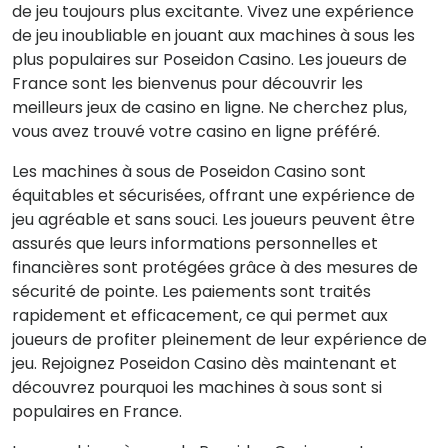
de jeu toujours plus excitante. Vivez une expérience
de jeu inoubliable en jouant aux machines à sous les
plus populaires sur Poseidon Casino. Les joueurs de
France sont les bienvenus pour découvrir les
meilleurs jeux de casino en ligne. Ne cherchez plus,
vous avez trouvé votre casino en ligne préféré.
Les machines à sous de Poseidon Casino sont
équitables et sécurisées, offrant une expérience de
jeu agréable et sans souci. Les joueurs peuvent être
assurés que leurs informations personnelles et
financières sont protégées grâce à des mesures de
sécurité de pointe. Les paiements sont traités
rapidement et efficacement, ce qui permet aux
joueurs de profiter pleinement de leur expérience de
jeu. Rejoignez Poseidon Casino dès maintenant et
découvrez pourquoi les machines à sous sont si
populaires en France.