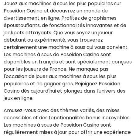
Jouez aux machines à sous les plus populaires sur
Poseidon Casino et découvrez un monde de
divertissement en ligne. Profitez de graphismes
époustouflants, de fonctionnalités innovantes et de
jackpots attrayants. Que vous soyez un joueur
débutant ou expérimenté, vous trouverez
certainement une machine à sous qui vous convient.
Les machines à sous de Poseidon Casino sont
disponibles en français et sont spécialement conçues
pour les joueurs de France. Ne manquez pas
l'occasion de jouer aux machines à sous les plus
populaires et de gagner gros. Rejoignez Poseidon
Casino dès aujourd'hui et plongez dans l'univers des
jeux en ligne.
Amusez-vous avec des thèmes variés, des mises
accessibles et des fonctionnalités bonus incroyables.
Les machines à sous de Poseidon Casino sont
régulièrement mises à jour pour offrir une expérience