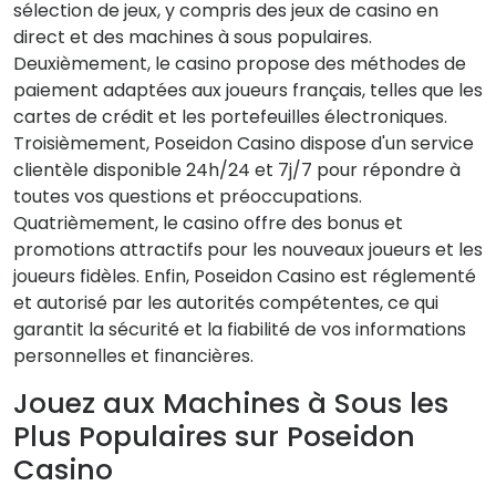
sélection de jeux, y compris des jeux de casino en
direct et des machines à sous populaires.
Deuxièmement, le casino propose des méthodes de
paiement adaptées aux joueurs français, telles que les
cartes de crédit et les portefeuilles électroniques.
Troisièmement, Poseidon Casino dispose d'un service
clientèle disponible 24h/24 et 7j/7 pour répondre à
toutes vos questions et préoccupations.
Quatrièmement, le casino offre des bonus et
promotions attractifs pour les nouveaux joueurs et les
joueurs fidèles. Enfin, Poseidon Casino est réglementé
et autorisé par les autorités compétentes, ce qui
garantit la sécurité et la fiabilité de vos informations
personnelles et financières.
Jouez aux Machines à Sous les
Plus Populaires sur Poseidon
Casino