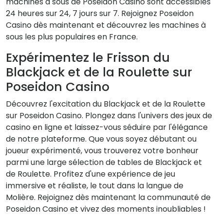
machines à sous de Poseidon Casino sont accessibles
24 heures sur 24, 7 jours sur 7. Rejoignez Poseidon
Casino dès maintenant et découvrez les machines à
sous les plus populaires en France.
Expérimentez le Frisson du
Blackjack et de la Roulette sur
Poseidon Casino
Découvrez l'excitation du Blackjack et de la Roulette
sur Poseidon Casino. Plongez dans l'univers des jeux de
casino en ligne et laissez-vous séduire par l'élégance
de notre plateforme. Que vous soyez débutant ou
joueur expérimenté, vous trouverez votre bonheur
parmi une large sélection de tables de Blackjack et
de Roulette. Profitez d'une expérience de jeu
immersive et réaliste, le tout dans la langue de
Molière. Rejoignez dès maintenant la communauté de
Poseidon Casino et vivez des moments inoubliables !