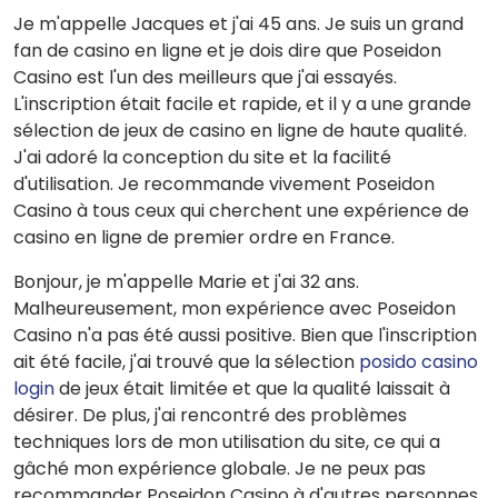
Je m'appelle Jacques et j'ai 45 ans. Je suis un grand
fan de casino en ligne et je dois dire que Poseidon
Casino est l'un des meilleurs que j'ai essayés.
L'inscription était facile et rapide, et il y a une grande
sélection de jeux de casino en ligne de haute qualité.
J'ai adoré la conception du site et la facilité
d'utilisation. Je recommande vivement Poseidon
Casino à tous ceux qui cherchent une expérience de
casino en ligne de premier ordre en France.
Bonjour, je m'appelle Marie et j'ai 32 ans.
Malheureusement, mon expérience avec Poseidon
Casino n'a pas été aussi positive. Bien que l'inscription
ait été facile, j'ai trouvé que la sélection
posido casino
login
de jeux était limitée et que la qualité laissait à
désirer. De plus, j'ai rencontré des problèmes
techniques lors de mon utilisation du site, ce qui a
gâché mon expérience globale. Je ne peux pas
recommander Poseidon Casino à d'autres personnes