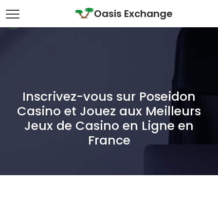
Skip to content
Oasis Exchange
Main Navigation
Inscrivez-vous sur Poseidon
Casino et Jouez aux Meilleurs
Jeux de Casino en Ligne en
France