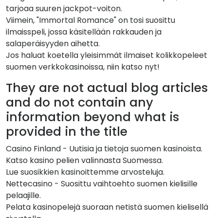
tarjoaa suuren jackpot-voiton.
Viimein, "Immortal Romance" on tosi suosittu
ilmaisspeli, jossa käsitellään rakkauden ja
salaperäisyyden aihetta.
Jos haluat koetella yleisimmät ilmaiset kolikkopeleet
suomen verkkokasinoissa, niin katso nyt!
They are not actual blog articles
and do not contain any
information beyond what is
provided in the title
Casino Finland - Uutisia ja tietoja suomen kasinoista.
Katso kasino pelien valinnasta Suomessa.
Lue suosikkien kasinoittemme arvosteluja.
Nettecasino - Suosittu vaihtoehto suomen kielisille
pelaajille.
Pelata kasinopelejä suoraan netistä suomen kielisellä