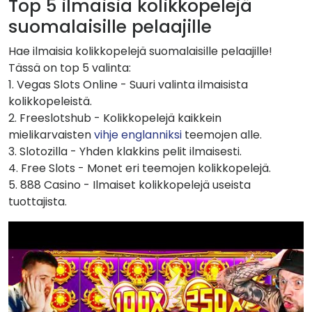
Top 5 ilmaisia kolikkopelejä
suomalaisille pelaajille
Hae ilmaisia kolikkopelejä suomalaisille pelaajille!
Tässä on top 5 valinta:
1. Vegas Slots Online - Suuri valinta ilmaisista
kolikkopeleistä.
2. Freeslotshub - Kolikkopelejä kaikkein
mielikarvaisten
vihje englanniksi
teemojen alle.
3. Slotozilla - Yhden klakkins pelit ilmaisesti.
4. Free Slots - Monet eri teemojen kolikkopelejä.
5. 888 Casino - Ilmaiset kolikkopelejä useista
tuottajista.