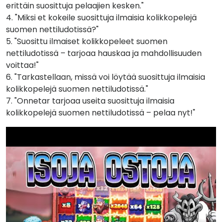
erittäin suosittuja pelaajien kesken."
4. "Miksi et kokeile suosittuja ilmaisia kolikkopelejä
suomen nettiludotissä?"
5. "Suosittu ilmaiset kolikkopeleet suomen
nettiludotissä – tarjoaa hauskaa ja mahdollisuuden
voittaa!"
6. "Tarkastellaan, missä voi löytää suosittuja ilmaisia
kolikkopelejä suomen nettiludotissä."
7. "Onnetar tarjoaa useita suosittuja ilmaisia
kolikkopelejä suomen nettiludotissä – pelaa nyt!"