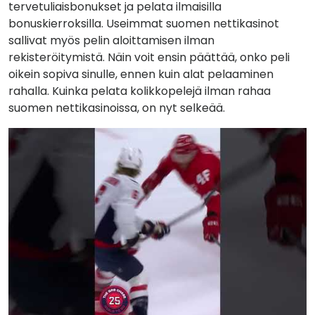
tervetuliaisbonukset ja pelata ilmaisilla
bonuskierroksilla. Useimmat suomen nettikasinot
sallivat myös pelin aloittamisen ilman
rekisteröitymistä. Näin voit ensin päättää, onko peli
oikein sopiva sinulle, ennen kuin alat pelaaminen
rahalla. Kuinka pelata kolikkopelejä ilman rahaa
suomen nettikasinoissa, on nyt selkeää.