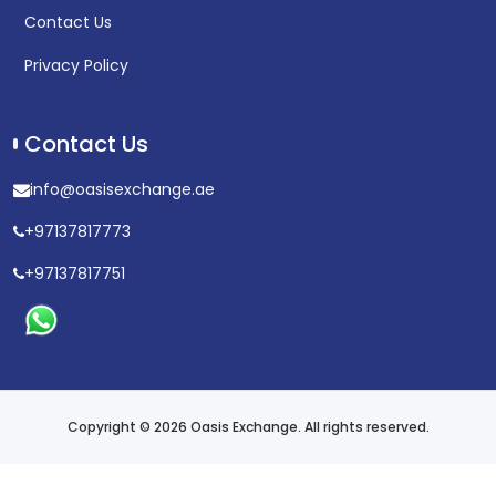
Contact Us
Privacy Policy
Contact Us
info@oasisexchange.ae
+97137817773
+97137817751
Copyright © 2026 Oasis Exchange. All rights reserved.