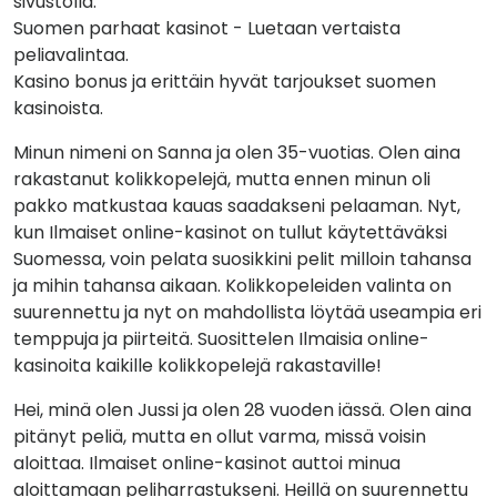
sivustolla.
Suomen parhaat kasinot - Luetaan vertaista
peliavalintaa.
Kasino bonus ja erittäin hyvät tarjoukset suomen
kasinoista.
Minun nimeni on Sanna ja olen 35-vuotias. Olen aina
rakastanut kolikkopelejä, mutta ennen minun oli
pakko matkustaa kauas saadakseni pelaaman. Nyt,
kun Ilmaiset online-kasinot on tullut käytettäväksi
Suomessa, voin pelata suosikkini pelit milloin tahansa
ja mihin tahansa aikaan. Kolikkopeleiden valinta on
suurennettu ja nyt on mahdollista löytää useampia eri
temppuja ja piirteitä. Suosittelen Ilmaisia online-
kasinoita kaikille kolikkopelejä rakastaville!
Hei, minä olen Jussi ja olen 28 vuoden iässä. Olen aina
pitänyt peliä, mutta en ollut varma, missä voisin
aloittaa. Ilmaiset online-kasinot auttoi minua
aloittamaan peliharrastukseni. Heillä on suurennettu