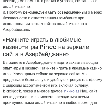
необходимо помнить о рисках и угрозах, связанных с
онлайн-казино.
8. Поэтому рекомендуем быть осведомленным о мерах
безопасности и ответственном гамблинге при
использовании зеркал сайтов онлайн-казино в
Азербайджане.
«Начните играть в любимые
казино-игры Pinco на зеркале
сайта в Азербайджане»
Вы живёте в Азербайджане и ищите захватывающий
опыт игры в казино? Начните играть в любимые казино-
игры Pinco прямо сейчас на зеркале сайта! Мы
предлагаем безопасную и удобную игровую платформу
с широким ассортиментом игр, включая рулетку,
blackjack, покер и многое другое.
пинко аз
Наш сайт
легко доступен, и вы можете насладиться всеми
преимуществами онлайн-казино в любое время дня