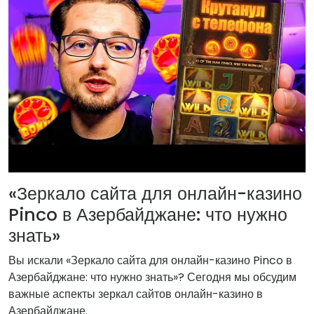
«Зеркало сайта для онлайн-казино
Pinco в Азербайджане: что нужно
знать»
Вы искали «Зеркало сайта для онлайн-казино Pinco в
Азербайджане: что нужно знать»? Сегодня мы обсудим
важные аспекты зеркал сайтов онлайн-казино в
Азербайджане.