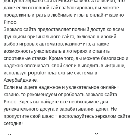
доступна зеркало сайта Pinco-казино. Это значит, что
даже если основной сайт заблокирован, вы можете
продолжить играть в любимые игры в онлайн-казино
Pinco.
Зеркало сайта предоставляет полный доступ ко всем
функциям оригинального сайта, включая широкий
выбор игровых автоматов, казино-игр, а также
возможность участвовать в лотереях и ставить
спортивные ставки. Кроме того, вы можете безопасно и
надежно оплачивать свой счет и выводить выигрыши,
используя popular платежные системы в
Азербайджане.
Если вы ищете надежное и увлекательное онлайн-
казино, то рекомендуем опробовать зеркало сайта
Pinco. Здесь вы найдете все необходимое для
увлекательного досуга и зарабатывания денег. Не
пропустите свой шанс - воспользуйтесь зеркалом сайта
сегодня!