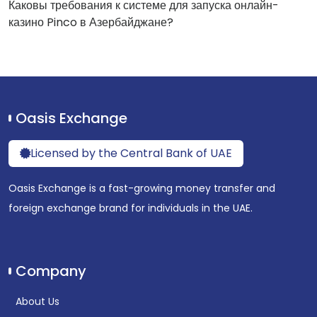
Каковы требования к системе для запуска онлайн-
казино Pinco в Азербайджане?
Oasis Exchange
Licensed by the Central Bank of UAE
Oasis Exchange is a fast-growing money transfer and
foreign exchange brand for individuals in the UAE.
Company
About Us