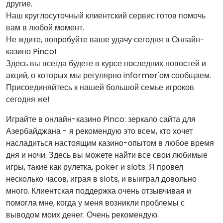
другие.
Наш круглосуточный клиентский сервис готов помочь
вам в любой момент.
Не ждите, попробуйте ваше удачу сегодня в Онлайн-
казино Pinco!
Здесь вы всегда будете в курсе последних новостей и
акций, о которых мы регулярно informer'ом сообщаем.
Присоединяйтесь к нашей большой семье игроков
сегодня же!
Играйте в онлайн-казино Pinco: зеркало сайта для
Азербайджана - я рекомендую это всем, кто хочет
насладиться настоящим казино-опытом в любое время
дня и ночи. Здесь вы можете найти все свои любимые
игры, такие как рулетка, poker и slots. Я провел
несколько часов, играя в slots, и выиграл довольно
много. Клиентская поддержка очень отзывчивая и
помогла мне, когда у меня возникли проблемы с
выводом моих денег. Очень рекомендую.