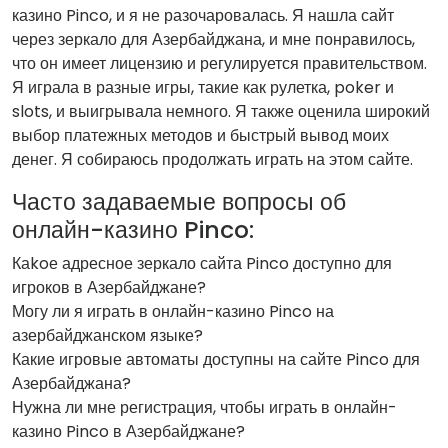
казино Pinco, и я не разочаровалась. Я нашла сайт
через зеркало для Азербайджана, и мне понравилось,
что он имеет лицензию и регулируется правительством.
Я играла в разные игры, такие как рулетка, poker и
slots, и выигрывала немного. Я также оценила широкий
выбор платежных методов и быстрый вывод моих
денег. Я собираюсь продолжать играть на этом сайте.
Часто задаваемые вопросы об
онлайн-казино Pinco:
Каkoе адресное зеркало сайта Pinco доступно для
игроков в Азербайджане?
Могу ли я играть в онлайн-казино Pinco на
азербайджанском языке?
Какие игровые автоматы доступны на сайте Pinco для
Азербайджана?
Нужна ли мне регистрация, чтобы играть в онлайн-
казино Pinco в Азербайджане?