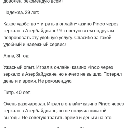
доволен, рекомендую всем!
Надежда, 29 лет:
Какое удобство - играть в онлайн-казино Pinco через
зеркало в Азербайджане! Я советую всем подругам
попробовать эту удобную услугу. Спасибо за такой
удобный и надежный сервис!
Анна, 31 год:
Ужасный опыт. Играл в онлайн-казино Pinco через
зеркало в Азербайджане, но ничего не вышло. Потерял
деньги и время. Не рекомендую.
Петр, 40 лет:
Очень разочарован. Играл в онлайн-казино Pinco через
зеркало в Азербайджане, но не получил никакой
выгоды. Не советую тратить время и деньги на это.