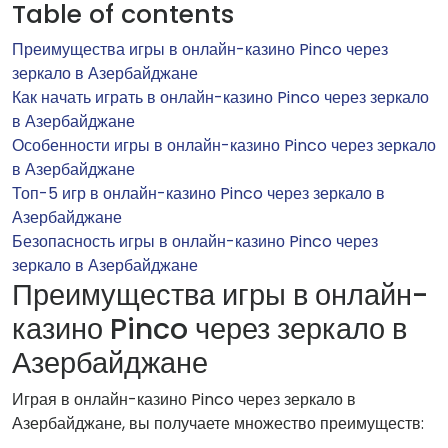
Table of contents
Преимущества игры в онлайн-казино Pinco через
зеркало в Азербайджане
Как начать играть в онлайн-казино Pinco через зеркало
в Азербайджане
Особенности игры в онлайн-казино Pinco через зеркало
в Азербайджане
Топ-5 игр в онлайн-казино Pinco через зеркало в
Азербайджане
Безопасность игры в онлайн-казино Pinco через
зеркало в Азербайджане
Преимущества игры в онлайн-
казино Pinco через зеркало в
Азербайджане
Играя в онлайн-казино Pinco через зеркало в
Азербайджане, вы получаете множество преимуществ: