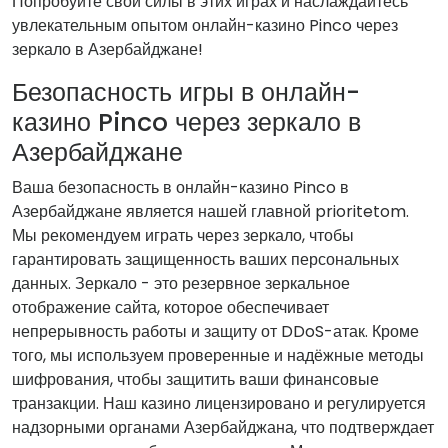
Попробуйте свои силы в этих играх и наслаждайтесь
увлекательным опытом онлайн-казино Pinco через
зеркало в Азербайджане!
Безопасность игры в онлайн-
казино Pinco через зеркало в
Азербайджане
Ваша безопасность в онлайн-казино Pinco в
Азербайджане является нашей главной prioritetom.
Мы рекомендуем играть через зеркало, чтобы
гарантировать защищенность ваших персональных
данных. Зеркало - это резервное зеркальное
отображение сайта, которое обеспечивает
непрерывность работы и защиту от DDoS-атак. Кроме
того, мы используем проверенные и надёжные методы
шифрования, чтобы защитить ваши финансовые
транзакции. Наш казино лицензировано и регулируется
надзорными органами Азербайджана, что подтверждает