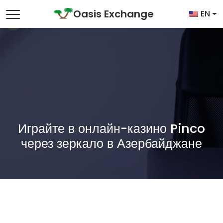
Skip to content
Oasis Exchange
EN
Main Navigation
Играйте в онлайн-казино Pinco
через зеркало в Азербайджане