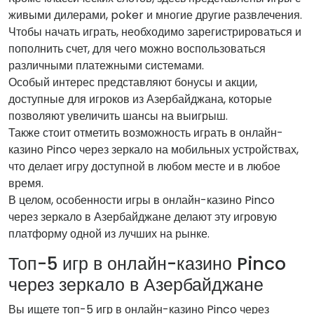
живыми дилерами, poker и многие другие развлечения.
Чтобы начать играть, необходимо зарегистрироваться и
пополнить счет, для чего можно воспользоваться
различными платежными системами.
Особый интерес представляют бонусы и акции,
доступные для игроков из Азербайджана, которые
позволяют увеличить шансы на выигрыш.
Также стоит отметить возможность играть в онлайн-
казино Pinco через зеркало на мобильных устройствах,
что делает игру доступной в любом месте и в любое
время.
В целом, особенности игры в онлайн-казино Pinco
через зеркало в Азербайджане делают эту игровую
платформу одной из лучших на рынке.
Топ-5 игр в онлайн-казино Pinco
через зеркало в Азербайджане
Вы ищете топ-5 игр в онлайн-казино Pinco через