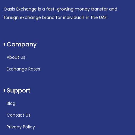
Oasis Exchange is a fast-growing money transfer and
foreign exchange brand for individuals in the UAE.
Company
About Us
Exchange Rates
Support
Blog
Contact Us
Privacy Policy