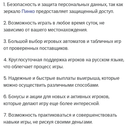
1. Безопасность и защита персональных данных, так как
зеркало
Пинко
предоставляет защищенный доступ.
2. Возможность играть в любое время суток, не
зависимо от вашего местонахождения.
3. Большой выбор игровых автоматов и табличных игр
от проверенных поставщиков.
4. Круглосуточная поддержка игроков на русском языке,
что облегчает процесс игры.
5. Надежные и быстрые выплаты выигрыша, которые
можно осуществить различными способами.
6. Бонусы и акции для новых и активных игроков,
которые делают игру еще более интересной.
7. Возможность практиковаться и совершенствовать
навыки игры, не рискуя своими деньгами.