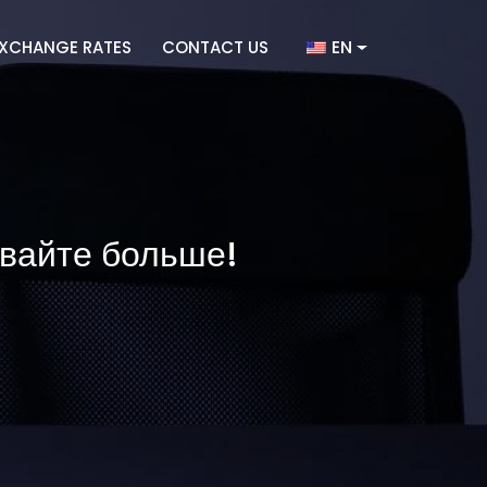
EN
XCHANGE RATES
CONTACT US
ывайте больше!