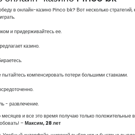
беду в онлайн-казино Pinco bk? Вот несколько стратегий, 
играть.
нком и придерживайтесь ее.
редлагает казино.
бираетесь.
 пытайтесь компенсировать потери большими ставками.
сосредоточенно.
ль - развлечение.
о месяцев и все это время получаю только положительные в
обовать! –
Максим, 28 лет