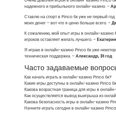
Очень доволен игрой в онлайн-казино Pinco б
надежного и прибыльного онлайн-казино. –
Ар
Ставлю на спорт в Pinco бк уже не первый год
моих денег – вот что я ценю больше всего. –
Д
К сожалению, мой опыт игры в онлайн-казино
игроков оставляет желать лучшего. –
Екатерин
Я играю в онлайн-казино Pinco бк уже некотор
техническая поддержка. –
Александр, 31 год
Часто задаваемые вопросы
Как начать играть в онлайн-казино Pinco бк?
Какие игры доступны в онлайн-казино Pinco б
Какова возрастная граница для игры в онлайн-
Как осуществляется вывод выигрыша из онлай
Какова безопасность игры в онлайн-казино Pi
Начните играть сегодня в онлайн-казино Pinc