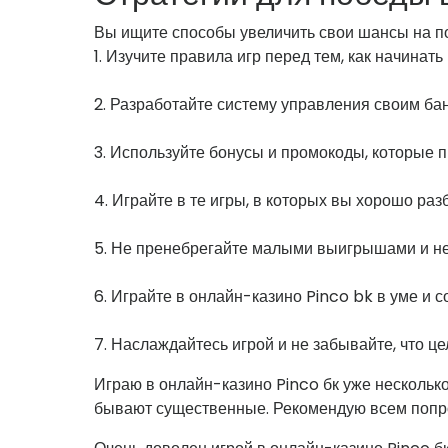
Вы ищите способы увеличить свои шансы на по
1. Изучите правила игр перед тем, как начинать 
2. Разработайте систему управления своим ба
3. Используйте бонусы и промокоды, которые п
4. Играйте в те игры, в которых вы хорошо раз
5. Не пренебрегайте малыми выигрышами и не
6. Играйте в онлайн-казино Pinco bk в уме и 
7. Наслаждайтесь игрой и не забывайте, что це
Играю в онлайн-казино Pinco бк уже нескольк
бывают существенные. Рекомендую всем попр