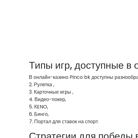
Типы игр, доступные в
В онлайн-казино Pinco bk доступны разнообраз
2. Рулетка ,
3. Карточные игры ,
4. Видео-покер,
5. КENO,
6. Бинго,
7. Портал для ставок на спорт.
Стратегии для победы 