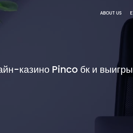
ABOUT US
E
айн-казино Pinco бк и выигр