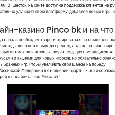
ям. В-шестох, на сайте доступна поддержка клиентов на р
остоянно улучшает свою платформу, добавляя новые игры и
лайн-казино Pinco bk и на чт
k, сначала необходимо зарегистрироваться на официальном 
 методы депозита и вывода средств, а также на лицензиро
овых автоматов и игровых шоу от ведущих поставщиков кон
усами и акциями для новых игроков, но обязательно ознако
ыбранных игр, чтобы увеличить свои шансы на победу.
оссийской Федерации в отношении азартных игр и соблюда
рой в онлайн-казино Pinco bk!