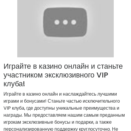
Играйте в казино онлайн и станьте
участником эксклюзивного VIP
клуба!
Играйте в казино онлайн и наслаждайтесь лучшими
играми и бонусами! Станьте частью исключительного
VIP клуба, где доступны уникальные преимущества и
награды. Мы предоставляем нашим самым преданным
игрокам эксклюзивные бонусы и подарки, а также
персонализированную поддержку круглосуточно. Не