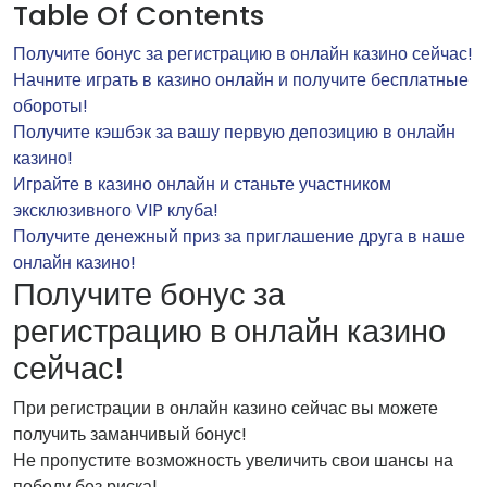
Table Of Contents
Получите бонус за регистрацию в онлайн казино сейчас!
Начните играть в казино онлайн и получите бесплатные
обороты!
Получите кэшбэк за вашу первую депозицию в онлайн
казино!
Играйте в казино онлайн и станьте участником
эксклюзивного VIP клуба!
Получите денежный приз за приглашение друга в наше
онлайн казино!
Получите бонус за
регистрацию в онлайн казино
сейчас!
При регистрации в онлайн казино сейчас вы можете
получить заманчивый бонус!
Не пропустите возможность увеличить свои шансы на
победу без риска!