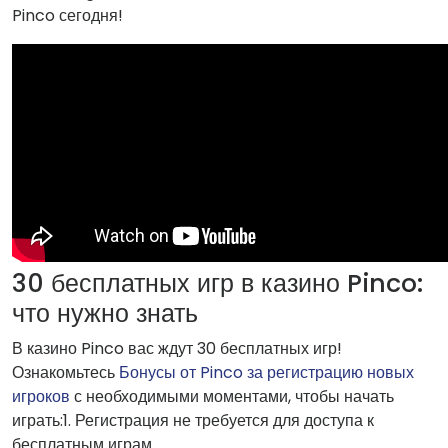
Pinco сегодня!
30 бесплатных игр в казино Pinco:
что нужно знать
В казино Pinco вас ждут 30 бесплатных игр!
Ознакомьтесь
Бонусы от Pinco за регистрацию новых
игроков
с необходимыми моментами, чтобы начать
играть:1. Регистрация не требуется для доступа к
бесплатным играм.