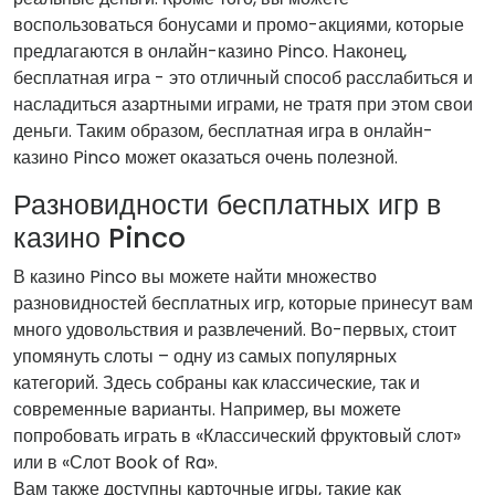
воспользоваться бонусами и промо-акциями, которые
предлагаются в онлайн-казино Pinco. Наконец,
бесплатная игра - это отличный способ расслабиться и
насладиться азартными играми, не тратя при этом свои
деньги. Таким образом, бесплатная игра в онлайн-
казино Pinco может оказаться очень полезной.
Разновидности бесплатных игр в
казино Pinco
В казино Pinco вы можете найти множество
разновидностей бесплатных игр, которые принесут вам
много удовольствия и развлечений. Во-первых, стоит
упомянуть слоты – одну из самых популярных
категорий. Здесь собраны как классические, так и
современные варианты. Например, вы можете
попробовать играть в «Классический фруктовый слот»
или в «Слот Book of Ra».
Вам также доступны карточные игры, такие как