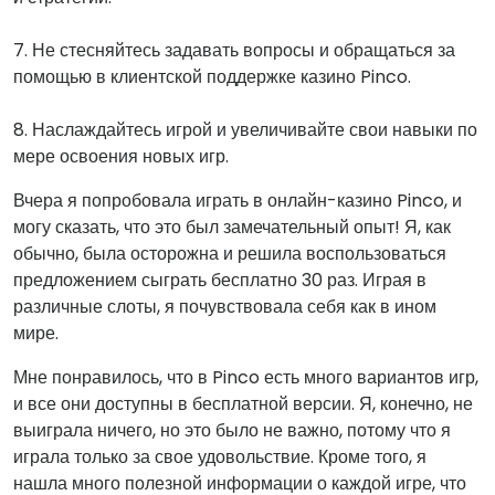
7. Не стесняйтесь задавать вопросы и обращаться за
помощью в клиентской поддержке казино Pinco.
8. Наслаждайтесь игрой и увеличивайте свои навыки по
мере освоения новых игр.
Вчера я попробовала играть в онлайн-казино Pinco, и
могу сказать, что это был замечательный опыт! Я, как
обычно, была осторожна и решила воспользоваться
предложением сыграть бесплатно 30 раз. Играя в
различные слоты, я почувствовала себя как в ином
мире.
Мне понравилось, что в Pinco есть много вариантов игр,
и все они доступны в бесплатной версии. Я, конечно, не
выиграла ничего, но это было не важно, потому что я
играла только за свое удовольствие. Кроме того, я
нашла много полезной информации о каждой игре, что