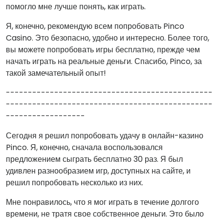
помогло мне лучше понять, как играть.
Я, конечно, рекомендую всем попробовать Pinco
Casino. Это безопасно, удобно и интересно. Более того,
вы можете попробовать игры бесплатно, прежде чем
начать играть на реальные деньги. Спасибо, Pinco, за
такой замечательный опыт!
-----------------------------------------------
-----------------------------------------------
------------------
Сегодня я решил попробовать удачу в онлайн-казино
Pinco. Я, конечно, сначала воспользовался
предложением сыграть бесплатно 30 раз. Я был
удивлен разнообразием игр, доступных на сайте, и
решил попробовать несколько из них.
Мне понравилось, что я мог играть в течение долгого
времени, не тратя свое собственное деньги. Это было