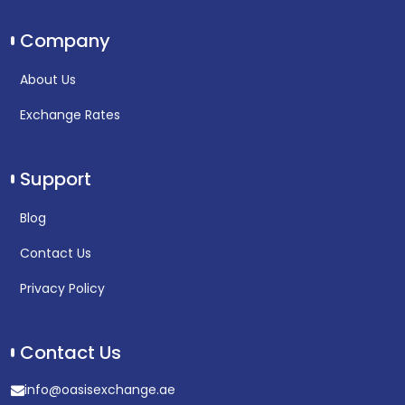
Company
About Us
Exchange Rates
Support
Blog
Contact Us
Privacy Policy
Contact Us
info@oasisexchange.ae