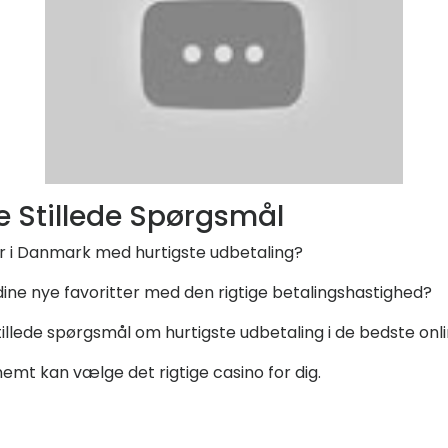
te Stillede Spørgsmål
er i Danmark med hurtigste udbetaling?
dine nye favoritter med den rigtige betalingshastighed?
tillede spørgsmål om hurtigste udbetaling i de bedste onli
nemt kan vælge det rigtige casino for dig.