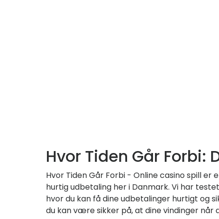
Hvor Tiden Går Forbi:
Hvor Tiden Går Forbi - Online casino spill 
hurtig udbetaling her i Danmark. Vi har testet
hvor du kan få dine udbetalinger hurtigt og sik
du kan være sikker på, at dine vindinger når 