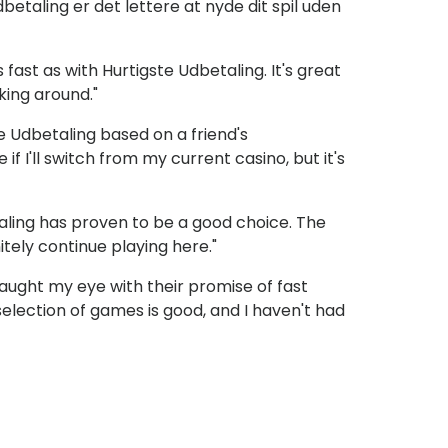
betaling er det lettere at nyde dit spil uden
 fast as with Hurtigste Udbetaling. It's great
king around."
ste Udbetaling based on a friend's
 I'll switch from my current casino, but it's
etaling has proven to be a good choice. The
nitely continue playing here."
 caught my eye with their promise of fast
selection of games is good, and I haven't had