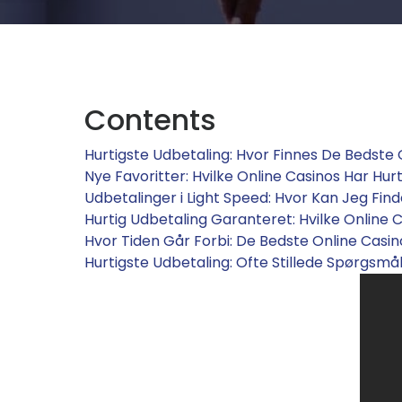
Contents
Hurtigste Udbetaling: Hvor Finnes De Bedste 
Nye Favoritter: Hvilke Online Casinos Har Hur
Udbetalinger i Light Speed: Hvor Kan Jeg Fin
Hurtig Udbetaling Garanteret: Hvilke Online 
Hvor Tiden Går Forbi: De Bedste Online Casi
Hurtigste Udbetaling: Ofte Stillede Spørgsmå