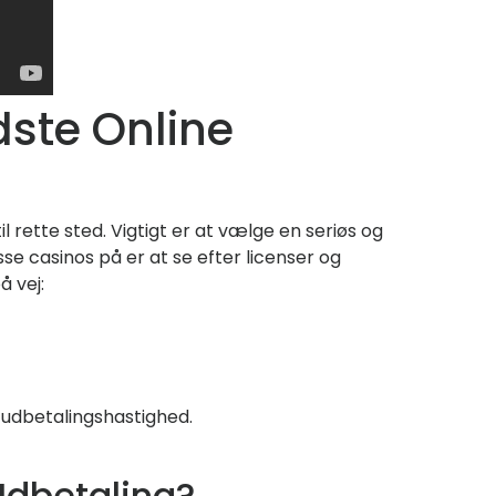
dste Online
 rette sted. Vigtigt er at vælge en seriøs og
sse casinos på er at se efter licenser og
å vej:
os udbetalingshastighed.
 Udbetaling?