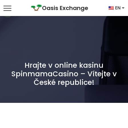
Skip to content
Oasis Exchange
EN
Main Navigation
Hrajte v online kasinu
SpinmamaCasino – Vítejte v
České republice!