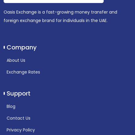
Oasis Exchange is a fast-growing money transfer and
foreign exchange brand for individuals in the UAE.
Company
About Us
Exchange Rates
Support
Blog
Contact Us
Privacy Policy