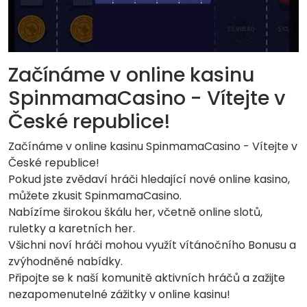
Začínáme v online kasinu
SpinmamaCasino - Vítejte v
České republice!
Začínáme v online kasinu SpinmamaCasino - Vítejte v
České republice!
Pokud jste zvědaví hráči hledající nové online kasino,
můžete zkusit SpinmamaCasino.
Nabízíme širokou škálu her, včetně online slotů,
ruletky a karetních her.
Všichni noví hráči mohou využít vítánočního Bonusu a
zvýhodněné nabídky.
Připojte se k naší komunitě aktivních hráčů a zažijte
nezapomenutelné zážitky v online kasinu!