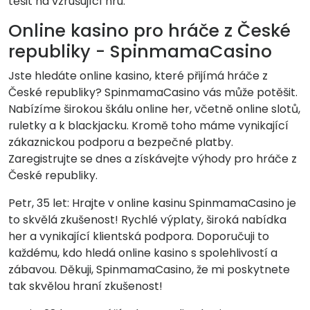
těšit na vzrušující hru.
Online kasino pro hráče z České
republiky - SpinmamaCasino
Jste hledáte online kasino, které přijímá hráče z
České republiky? SpinmamaCasino vás může potěšit.
Nabízíme širokou škálu online her, včetně online slotů,
ruletky a k blackjacku. Kromě toho máme vynikající
zákaznickou podporu a bezpečné platby.
Zaregistrujte se dnes a získávejte výhody pro hráče z
České republiky.
Petr, 35 let: Hrajte v online kasinu SpinmamaCasino je
to skvělá zkušenost! Rychlé výplaty, široká nabídka
her a vynikající klientská podpora. Doporučuji to
každému, kdo hledá online kasino s spolehlivostí a
zábavou. Děkuji, SpinmamaCasino, že mi poskytnete
tak skvělou hraní zkušenost!