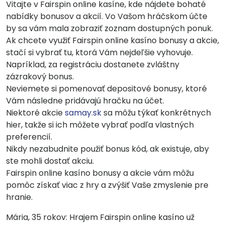
Vitajte v Fairspin online kasíne, kde nájdete bohaté
nabídky bonusov a akcií. Vo Vašom hráčskom účte
by sa vám mala zobraziť zoznam dostupných ponuk.
Ak chcete využiť Fairspin online kasíno bonusy a akcie,
stačí si vybrať tu, ktorá Vám nejdeľšie vyhovuje.
Napríklad, za registráciu dostanete zvláštny
zázrakový bonus.
Neviemete si pomenovať depositové bonusy, ktoré
Vám následne pridávajú hračku na účet.
Niektoré akcie
samay.sk
sa môžu týkať konkrétnych
hier, takže si ich môžete vybrať podľa vlastných
preferencií.
Nikdy nezabudnite použiť bonus kód, ak existuje, aby
ste mohli dostať akciu.
Fairspin online kasíno bonusy a akcie vám môžu
pomôc získať viac z hry a zvýšiť Vaše zmyslenie pre
hranie.
Mária, 35 rokov: Hrajem Fairspin online kasíno už