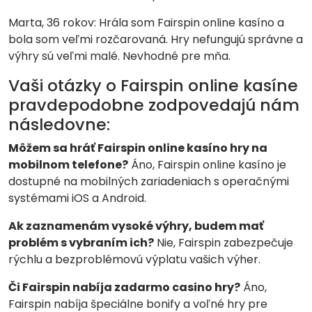
Marta, 36 rokov: Hrála som Fairspin online kasíno a
bola som veľmi rozčarovaná. Hry nefungujú správne a
výhry sú veľmi malé. Nevhodné pre mňa.
Vaši otázky o Fairspin online kasíne
pravdepodobne zodpovedajú nám
následovne:
Môžem sa hráť Fairspin online kasíno hry na
mobilnom telefone?
Áno, Fairspin online kasíno je
dostupné na mobilných zariadeniach s operačnými
systémami iOS a Android.
Ak zaznamenám vysoké výhry, budem mať
problém s vybraním ich?
Nie, Fairspin zabezpečuje
rýchlu a bezproblémovú výplatu vašich výher.
Či Fairspin nabíja zadarmo casino hry?
Áno,
Fairspin nabíja špeciálne bonify a voľné hry pre