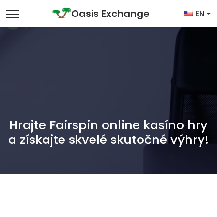
Skip to content
Oasis Exchange
EN
Main Navigation
Hrajte Fairspin online kasíno hry
a získajte skvelé skutočné výhry!