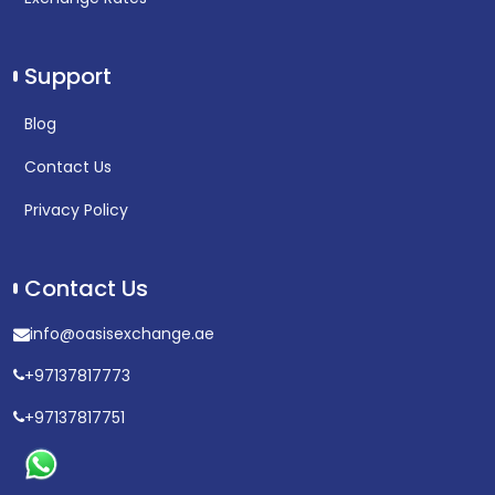
Support
Blog
Contact Us
Privacy Policy
Contact Us
info@oasisexchange.ae
+97137817773
+97137817751