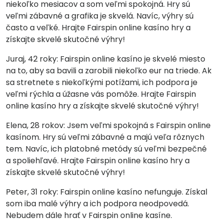
niekoľko mesiacov a som veľmi spokojná. Hry sú
veľmi zábavné a grafika je skvelá. Navíc, výhry sú
často a veľké. Hrajte Fairspin online kasíno hry a
získajte skvelé skutočné výhry!
Juraj, 42 roky: Fairspin online kasíno je skvelé miesto
na to, aby sa bavili a zarobili niekoľko eur na triede. Ak
sa stretnete s niekoľkými potížami, ich podpora je
veľmi rýchla a úžasne vás pomôže. Hrajte Fairspin
online kasíno hry a získajte skvelé skutočné výhry!
Elena, 28 rokov: Jsem veľmi spokojná s Fairspin online
kasínom. Hry sú veľmi zábavné a majú veľa rôznych
tem. Navíc, ich platobné metódy sú veľmi bezpečné
a spoliehľavé. Hrajte Fairspin online kasíno hry a
získajte skvelé skutočné výhry!
Peter, 31 roky: Fairspin online kasíno nefunguje. Získal
som iba malé výhry a ich podpora neodpovedá.
Nebudem dále hrať v Fairspin online kasíne.