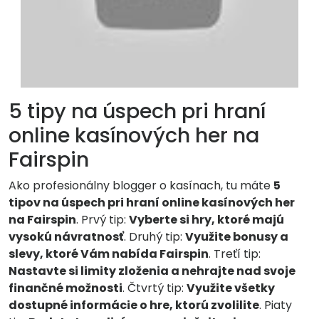
5 tipy na úspech pri hraní
online kasínových her na
Fairspin
Ako profesionálny blogger o kasínach, tu máte
5
tipov na úspech pri hraní online kasínových her
na Fairspin
. Prvý tip:
Vyberte si hry, ktoré majú
vysokú návratnosť
. Druhý tip:
Využite bonusy a
slevy, ktoré Vám nabída Fairspin
. Treťí tip:
Nastavte si limity zloženia a nehrajte nad svoje
finančné možnosti
. Čtvrtý tip:
Využite všetky
dostupné informácie o hre, ktorú zvolilite
. Piaty