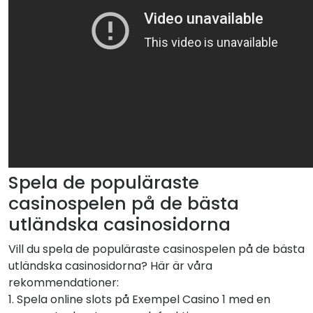
Spela de populäraste
casinospelen på de bästa
utländska casinosidorna
Vill du spela de populäraste casinospelen på de bästa
utländska casinosidorna? Här är våra
rekommendationer:
1. Spela online slots på Exempel Casino 1 med en