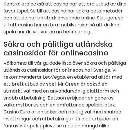
Kontrollera också att casino har ett bra utbud av dina
favoritspel. Se till att casino har säkra betalmetoder
och att de har en stark anseende online. Slutligen, se
till att casino har en bra mobilversion så att du kan
spela när du vill, var du än befinner dig.
Säkra och pålitliga utländska
casinosidor för onlinecasino
Välkomna till vår guidade lista över säkra och pålitliga
utländska casinosidor för onlinecasino i Sverige. Vi
rekommenderar LeoVegas, en etablerad aktör med
ett brett utbud av spel. Mr Green är också en
utmärkt val med en användarvänlig plattform och
snabb utbetalning. Betsson erbjuder en generös
välkomstbonus och en omfattande spelbibliotek.
Casino Euro är en säker och pålitlig val med snabba
insättningar och utbetalningar. Unibet erbjuder en
fantastisk spelupplevelse med en mängd olika