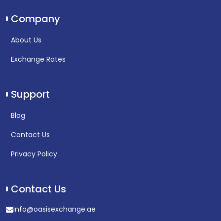
Company
About Us
Exchange Rates
Support
Blog
Contact Us
Privacy Policy
Contact Us
info@oasisexchange.ae