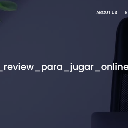
ABOUT US
E
_review_para_jugar_onli