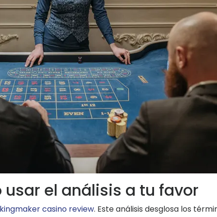
sar el análisis a tu favor
kingmaker casino review
. Este análisis desglosa los térm