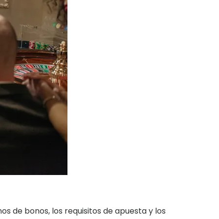
inos de bonos, los requisitos de apuesta y los