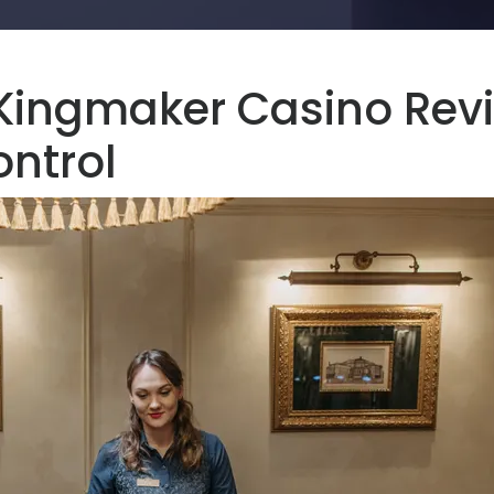
 Kingmaker Casino Rev
ontrol