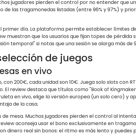
muchos jugadores pierden el control por no entender que 
o de las tragamonedas listadas (entre 96% y 97%) y prioriz
 primer día. La plataforma permite establecer límites diar
view muestran que los usuarios que fijan topes de pérdid
usión temporal" si notas que una sesión se alarga más de 
 selección de juegos
mesas en vivo
o, con 200€, cada unidad son 10€. Juega solo slots con RTP
sto. El review destaca que títulos como "Book of Kingmaker
ruleta en vivo, elige la versión europea (un solo cero) y
ntaja de la casa.
de mesa. Muchos jugadores pierden el control al intentar
El review aconseja usar el bono exclusivamente en tragam
con dinero real sin bonos: el ritmo es más lento y puedes 