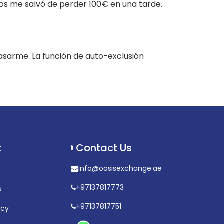
tos me salvó de perder 100€ en una tarde.
pasarme. La función de auto-exclusión
t
Contact Us
info@oasisexchange.ae
+97137817773
s
+97137817751
icy