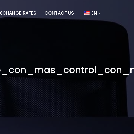
EN
XCHANGE RATES
CONTACT US
ne_con_mas_control_con_