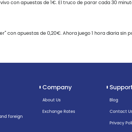
 vivo con apuestas de 1€. El truco de parar cada 30 minu
er" con apuestas de 0,20€. Ahora juego 1 hora diaria sin 
Company
Suppor
About Us
Blog
Exchange Rates
Contact U
and foreign
Privacy Pol