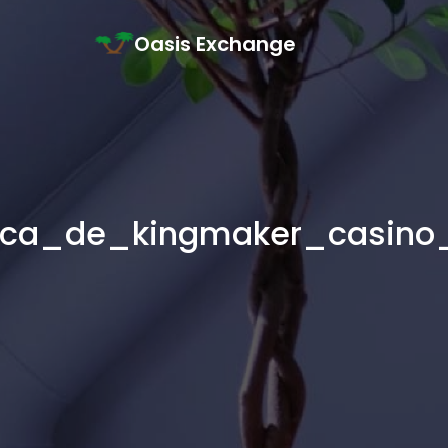
Skip to content
Oasis Exchange
Main Navigation
ica_de_kingmaker_casino