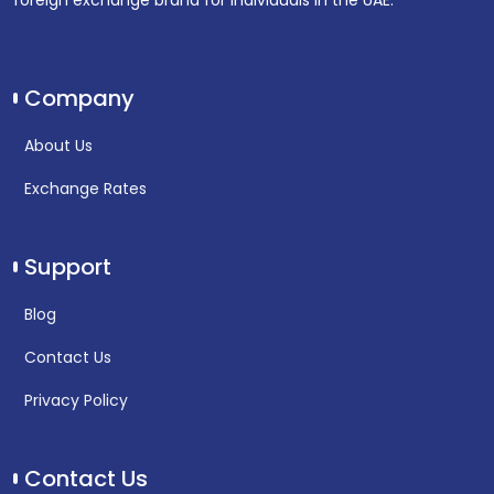
foreign exchange brand for individuals in the UAE.
Company
About Us
Exchange Rates
Support
Blog
Contact Us
Privacy Policy
Contact Us