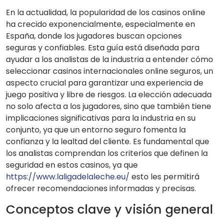
En la actualidad, la popularidad de los casinos online
ha crecido exponencialmente, especialmente en
España, donde los jugadores buscan opciones
seguras y confiables. Esta guía está diseñada para
ayudar a los analistas de la industria a entender cómo
seleccionar casinos internacionales online seguros, un
aspecto crucial para garantizar una experiencia de
juego positiva y libre de riesgos. La elección adecuada
no solo afecta a los jugadores, sino que también tiene
implicaciones significativas para la industria en su
conjunto, ya que un entorno seguro fomenta la
confianza y la lealtad del cliente. Es fundamental que
los analistas comprendan los criterios que definen la
seguridad en estos casinos, ya que
https://www.laligadelaleche.eu/
esto les permitirá
ofrecer recomendaciones informadas y precisas.
Conceptos clave y visión general