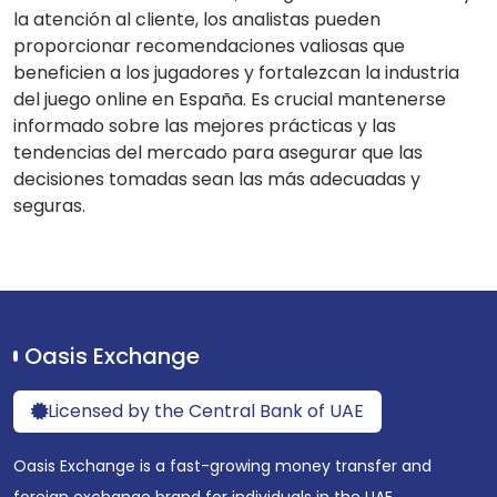
la atención al cliente, los analistas pueden
proporcionar recomendaciones valiosas que
beneficien a los jugadores y fortalezcan la industria
del juego online en España. Es crucial mantenerse
informado sobre las mejores prácticas y las
tendencias del mercado para asegurar que las
decisiones tomadas sean las más adecuadas y
seguras.
Oasis Exchange
Licensed by the Central Bank of UAE
Oasis Exchange is a fast-growing money transfer and