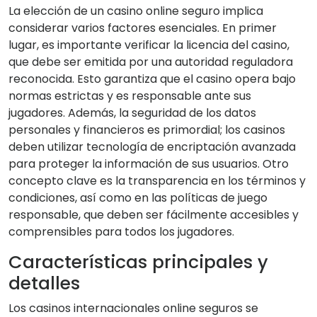
La elección de un casino online seguro implica
considerar varios factores esenciales. En primer
lugar, es importante verificar la licencia del casino,
que debe ser emitida por una autoridad reguladora
reconocida. Esto garantiza que el casino opera bajo
normas estrictas y es responsable ante sus
jugadores. Además, la seguridad de los datos
personales y financieros es primordial; los casinos
deben utilizar tecnología de encriptación avanzada
para proteger la información de sus usuarios. Otro
concepto clave es la transparencia en los términos y
condiciones, así como en las políticas de juego
responsable, que deben ser fácilmente accesibles y
comprensibles para todos los jugadores.
Características principales y
detalles
Los casinos internacionales online seguros se